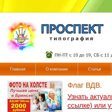
т и п о г р а ф и я
Главная
О компании
Статьи
Флаг ВДВ.
Узнать актуа
ссылке) или у