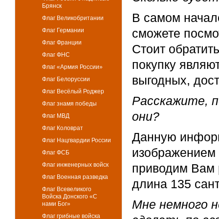
Брянск
В самом начал
Флаг Великобритании
сможете посмо
Флаг Германии
Флаг Франции
Стоит обратит
Флаг ФНС
покупку являю
Флаг «Армия России»
выгодных, дост
Флаг Белоруссии
Флаг Весёлый Роджер
Расскажите, п
Флаг знамя победы
они?
Флаг МВД
Флаг Коловрат
Данную информ
Флаг Нацгвардии России
изображением 
Флаг ФСБ
Флаг инженерных войск
приводим Вам 
Флаг Военная разведка
длина 135 сан
Флаг Всевеликого
Войска Донского «С
Мне немного н
нами Бог»
Флаг грибные войска