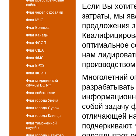
Флаг мотострелковые
Если Вы хотите
войска
Флаг череп с костями
затраты, мы я
Флаг МЧС
предложения з
Флаг Брянска
Квалифициров
Флаг Канады
Флаг ФССП
оптимальное со
Флаг США
нам лидироват
Флаг ФМС
производством 
Флаг ВРХЗ
Флаг ФСИН
Многолетний о
Флаг медицинской
разрабатывать
службы ВС РФ
Флаг войск связи
информационны
Флаг города Унеча
собой задачу 
Флаг города Сураж
отличающей нас
Флаг города Клинцы
Флаг таможенной
подчеркивают,
службы
оправдывает е
Флаг города Дятьково