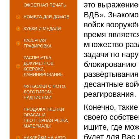
это выражение,
ОФСЕТНАЯ ПЕЧАТЬ
ВДВ». Знакомо
НОМЕРА ДЛЯ ДОМОВ
войск вооружё
КУБКИ И МЕДАЛИ
время являетс
ЛАЗЕРНАЯ
множество раз
ГРАВИРОВКА
задачи по нар
РАСПЕЧАТКА
блокированию 
ДОКУМЕНТОВ,
КСЕРОКС,
развёртывания 
ЛАМИНИРОВАНИЕ
десантные вой
ФУТБОЛКИ С ФОТО,
ЛОГОТИПОМ,
реагирования.
НАДПИСЯМИ
Конечно, такие
ПРОДАЖА ПЛЕНКИ
ORACAL И
своего собстве
ПЛОТТЕРНАЯ РЕЗКА,
ищите, где мож
МАТЕРИАЛЫ
будет для Вас 
НАКЛЕЙКИ НА АВТО