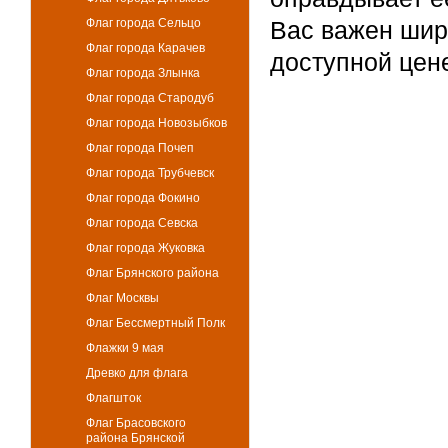
Флаг города Сельцо
Вас важен шир
Флаг города Карачев
доступной цен
Флаг города Злынка
Флаг города Стародуб
Флаг города Новозыбков
Флаг города Почеп
Флаг города Трубчевск
Флаг города Фокино
Флаг города Севска
Флаг города Жуковка
Флаг Брянского района
Флаг Москвы
Флаг Бессмертный Полк
Флажки 9 мая
Древко для флага
Флагшток
Флаг Брасовского
района Брянской