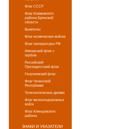
Флаг СССР
Флаг Климовского
района Брянской
области
Вымпелы
Флаг космические войска
Флаг прокуратуры РФ
Имперский флаг с
гербом
Российский
Президентский флаг
Георгиевский флаг
Флаг Чеченской
Республики
Телескопическое древко
Флаг железнодорожных
войск
Флаг Клинцовского
района
ЗНАКИ И УКАЗАТЕЛИ