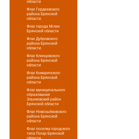
области
Флаг Гордеевского
района Брянской
области.
Флаг города Мглин
Брянской области
Флаг Дубровского
района Брянской
области.
Флаг Клинцовского
района Брянской
области
Флаг Комаричского
района Брянской
области
Флаг муниципального
образования
Злынковский район
Брянской области
Флаг Новозыбковского
района Брянской
области
Флаг поселка городского
типа Погар Брянской
области.