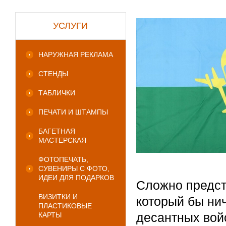
УСЛУГИ
НАРУЖНАЯ РЕКЛАМА
СТЕНДЫ
ТАБЛИЧКИ
ПЕЧАТИ И ШТАМПЫ
БАГЕТНАЯ
МАСТЕРСКАЯ
ФОТОПЕЧАТЬ,
СУВЕНИРЫ С ФОТО,
ИДЕИ ДЛЯ ПОДАРКОВ
Сложно предст
ВИЗИТКИ И
который бы ни
ПЛАСТИКОВЫЕ
десантных вой
КАРТЫ