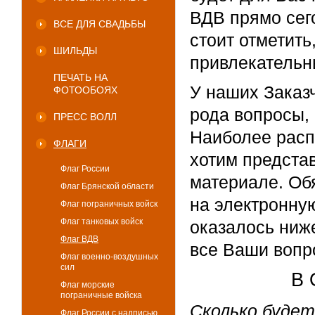
ВДВ прямо сего
ВСЕ ДЛЯ СВАДЬБЫ
стоит отметить
ШИЛЬДЫ
привлекательн
ПЕЧАТЬ НА
У наших Заказ
ФОТООБОЯХ
рода вопросы,
ПРЕСС ВОЛЛ
Наиболее расп
ФЛАГИ
хотим предста
Флаг России
материале. Об
Флаг Брянской области
на электронную
Флаг пограничных войск
Флаг танковых войск
оказалось ниж
Флаг ВДВ
все Ваши вопр
Флаг военно-воздушных
сил
В 
Флаг морские
пограничные войска
Сколько будет
Флаг России с надписью