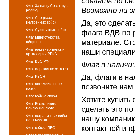
сделать по св
Флаг За нашу Советскую
Возможно ли э
родину
Флаг Спецназа
Да, это сдела
внутренних войск
Флаг Сухопутных войск
флага ВДВ по 
Флаг Министерства
материале. Ст
обороны
Флаг ракетных войск и
наши специалис
артиллерии РВиА
Флаг ВВС РФ
Флаг в наличи
Флаг морская пехота РФ
Да, флаги в на
Флаг РВСН
Флаг автомобильных
позвоните нам
войск
Флаг войска связи
Хотите купить
Флаг Всевеликого
сделать это п
Войска Донского
Флаг пограничных войск
нашу компанию
ФСП России
контактной ин
Флаг войска ПВО