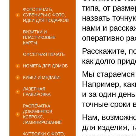
типа, от разм
ФОТОПЕЧАТЬ,
СУВЕНИРЫ С ФОТО,
назвать точну
ИДЕИ ДЛЯ ПОДАРКОВ
нами и расска
ВИЗИТКИ И
оперативно ра
ПЛАСТИКОВЫЕ
КАРТЫ
Расскажите, по
ОФСЕТНАЯ ПЕЧАТЬ
как долго прид
НОМЕРА ДЛЯ ДОМОВ
Мы стараемся 
КУБКИ И МЕДАЛИ
Например, как
ЛАЗЕРНАЯ
и за один ден
ГРАВИРОВКА
точные сроки 
РАСПЕЧАТКА
ДОКУМЕНТОВ,
Нам, возможно
КСЕРОКС,
ЛАМИНИРОВАНИЕ
для изделия, т
ФУТБОЛКИ С ФОТО,