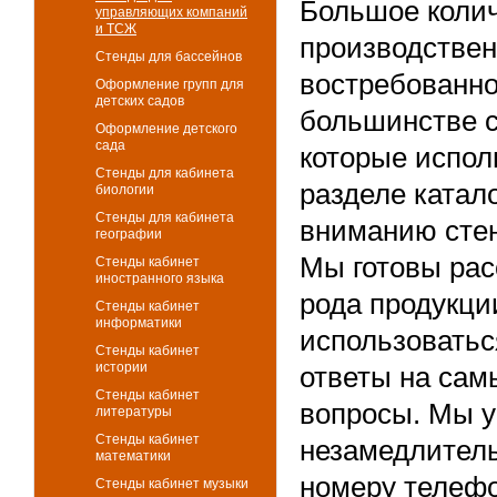
Большое колич
управляющих компаний
и ТСЖ
производствен
Стенды для бассейнов
востребованно
Оформление групп для
детских садов
большинстве св
Оформление детского
сада
которые испол
Стенды для кабинета
разделе катал
биологии
Стенды для кабинета
вниманию стен
географии
Мы готовы рас
Стенды кабинет
иностранного языка
рода продукции
Стенды кабинет
информатики
использовать
Стенды кабинет
истории
ответы на сам
Стенды кабинет
вопросы. Мы у
литературы
Стенды кабинет
незамедлитель
математики
номеру телефо
Стенды кабинет музыки