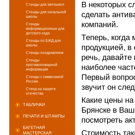
В некоторых с
Стенды для автошкол
Стенды для начальной
сделать анти
школы
компаний.
Стенды
информационные для
детского сада
Теперь, когда
Стенды по БЖД для
школы
продукцией, в
Стенды поздравляем
речь, давайте
Стенды
противопожарной
наиболее част
информации
Первый вопрос
Стенды с символикой
России
звучит он сле
Стенд на защите
отечества
Какие цены на
ТАБЛИЧКИ
Брянске в Ваш
ПЕЧАТИ И ШТАМПЫ
посмотреть ак
БАГЕТНАЯ
Стоимость так
МАСТЕРСКАЯ