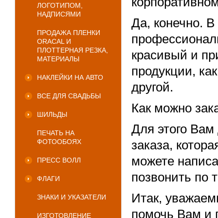
корпоративном
ЛОГОТИПОМ,
НАДПИСЯМИ
Да, конечно. 
ПРОДАЖА ПЛЕНКИ
профессионалы
ORACAL И
ПЛОТТЕРНАЯ РЕЗКА,
красивый и пр
МАТЕРИАЛЫ
продукции, как
НАКЛЕЙКИ НА АВТО
другой.
ВСЕ ДЛЯ СВАДЬБЫ
Как можно зак
ШИЛЬДЫ
Для этого Вам
ПЕЧАТЬ НА
ФОТООБОЯХ
заказа, котор
можете написа
ПРЕСС ВОЛЛ
позвонить по 
ФЛАГИ
Итак, уважаем
ЗНАКИ И УКАЗАТЕЛИ
помочь Вам и 
ИЗГОТОВЛЕНИЕ