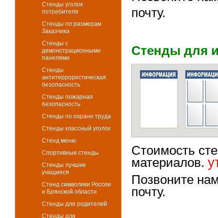
Стенды уголок
почту.
потребителя
Стенды по размерам
Заказчика
Стенды с
Стенды для 
демонстрационными
панелями
Стенды
антитеррористическая
безопасность
Стенды пожарная
безопасность
Стенды по охране труда
Стенды классный уголок
Стенд меню
Стоимость сте
Спортивные стенды
у
материалов.
Стенды лучшие
учащиеся
Позвоните нам
Стенд символики России
почту.
и Брянской области
Стенды для родителей
Стенды для