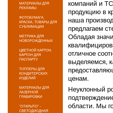
компаний и ТС
МАТЕРИАЛЫ ДЛЯ
РЕКЛАМЫ
продукцию в к
ФОТОБУМАГА,
наша производ
КРАСКА, ТОВАРЫ ДЛЯ
СУБЛИМАЦИИ
предлагаем ст
Обладая знач
МЕТРИКА ДЛЯ
НОВОРОЖДЕННЫХ
квалифицирова
ЦВЕТНОЙ КАРТОН,
отличное соот
КАРТОН ДЛЯ
ПАСПАРТУ
выделяемся, к
предоставляю
ТОППЕРЫ ДЛЯ
КОНДИТЕРСКИХ
ценам.
ИЗДЕЛИЙ
МАТЕРИАЛЫ ДЛЯ
Неуклонный ро
ЛАЗЕРНОЙ
подтверждени
ГРАВИРОВКИ
области. Мы г
"ОТКРЫТО" -
СВЕТОДИОДНАЯ