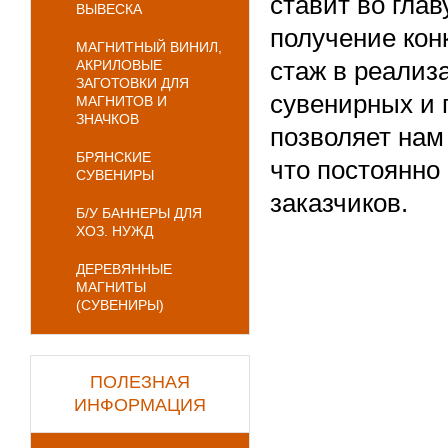
ставит во гла
ВЫВЕСКА
получение кон
МАГНИТНЫЙ ВИНИЛ,
АКРИЛОВЫЕ
стаж в реализ
ЗАГОТОВКИ ДЛЯ
сувенирных и 
МАГНИТОВ И
ЗНАЧКОВ
позволяет нам
БРЯНСКИЕ
что постоянно
СУВЕНИРЫ
заказчиков.
Б/У БАННЕРЫ ДЛЯ
ХОЗ. НУЖД
ДЕРЕВЯННЫЕ
МАГНИТЫ
(СУВЕНИРЫ)
ПОЛЕЗНАЯ
ИНФОРМАЦИЯ