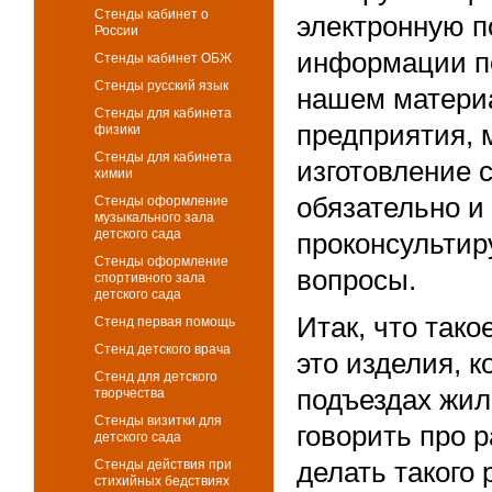
Стенды кабинет о
электронную п
России
информации по
Стенды кабинет ОБЖ
Стенды русский язык
нашем матери
Стенды для кабинета
предприятия, 
физики
Стенды для кабинета
изготовление 
химии
обязательно и
Стенды оформление
музыкального зала
детского сада
проконсультир
Стенды оформление
вопросы.
спортивного зала
детского сада
Итак, что так
Стенд первая помощь
Стенд детского врача
это изделия, к
Стенд для детского
подъездах жил
творчества
Стенды визитки для
говорить про 
детского сада
Стенды действия при
делать такого
стихийных бедствиях