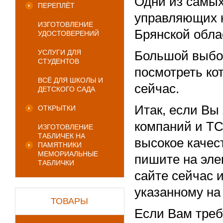
Одни из самых
ПЕРЕПЛЁТ
управляющих к
ИЗГОТОВЛЕНИЕ
Брянской обла
УДОСТОВЕРЕНИЙ
УСЛУГИ ДЛЯ
Большой выбор
СТУДЕНТОВ
посмотреть ко
ВСЁ ДЛЯ ШКОЛЫ И
сейчас.
ДЕТСКОГО САДА
Итак, если Вы
ОТКРЫТКИ
компаний и ТС
ИЗГОТОВЛЕНИЕ
ТАБЛИЧЕК НА
высокое качес
ПАМЯТНИКИ
МЕМОРИАЛЬНЫЕ
пишите на эле
ТАБЛИЧКИ
сайте сейчас 
указанному на 
ТОВАРЫ
Если Вам треб