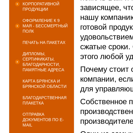
КОРПОРАТИВНОЙ
зависящее, ч
ПРОДУКЦИИ
нашу компанию
ОФОРМЛЕНИЕ К 9
готовой проду
МАЯ - БЕССМЕРТНЫЙ
ПОЛК
удовольствием
ПЕЧАТЬ НА ПАКЕТАХ
сжатые сроки.
ДИПЛОМЫ,
этого любой у
СЕРТИФИКАТЫ,
БЛАГОДАРНОСТИ,
Почему стоит 
ПАМЯТНЫЕ АДРЕСА
компании, есл
КАРТА БРЯНСКА И
БРЯНСКОЙ ОБЛАСТИ
для управляющ
БЛАГОДАРСТВЕННАЯ
Собственное п
ПЛАКЕТКА
производстве
ОТПРАВКА
производителе
ДОКУМЕНТОВ ПО E-
MAIL