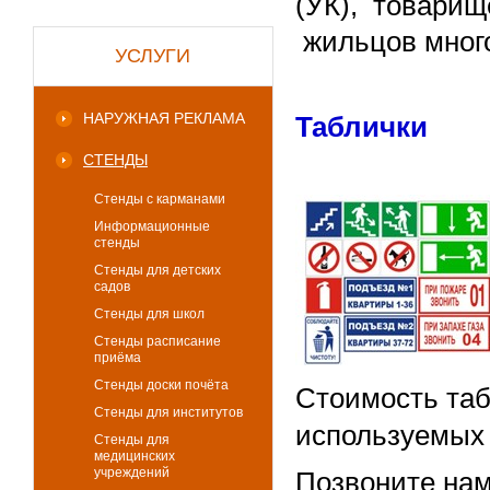
(УК), товарищ
жильцов много
УСЛУГИ
НАРУЖНАЯ РЕКЛАМА
Таблички
СТЕНДЫ
Стенды с карманами
Информационные
стенды
Стенды для детских
садов
Стенды для школ
Стенды расписание
приёма
Стенды доски почёта
Стоимость таб
Стенды для институтов
используемых
Стенды для
медицинских
учреждений
Позвоните нам