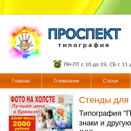
т и п о г р а ф и я
Главная
О компании
Статьи
Стенды для
Типография "П
знаки и другу