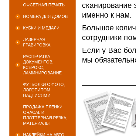
сканирование 
ОФСЕТНАЯ ПЕЧАТЬ
именно к нам.
НОМЕРА ДЛЯ ДОМОВ
Большое колич
КУБКИ И МЕДАЛИ
сотрудники пом
ЛАЗЕРНАЯ
ГРАВИРОВКА
Если у Вас бо
РАСПЕЧАТКА
мы обязательн
ДОКУМЕНТОВ,
КСЕРОКС,
ЛАМИНИРОВАНИЕ
ФУТБОЛКИ С ФОТО,
ЛОГОТИПОМ,
НАДПИСЯМИ
ПРОДАЖА ПЛЕНКИ
ORACAL И
ПЛОТТЕРНАЯ РЕЗКА,
МАТЕРИАЛЫ
НАКЛЕЙКИ НА АВТО