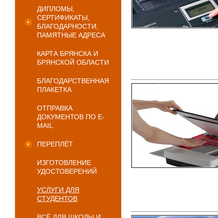
ДИПЛОМЫ,
СЕРТИФИКАТЫ,
БЛАГОДАРНОСТИ,
ПАМЯТНЫЕ АДРЕСА
КАРТА БРЯНСКА И
БРЯНСКОЙ ОБЛАСТИ
БЛАГОДАРСТВЕННАЯ
ПЛАКЕТКА
ОТПРАВКА
ДОКУМЕНТОВ ПО E-
MAIL
ПЕРЕПЛЁТ
ИЗГОТОВЛЕНИЕ
УДОСТОВЕРЕНИЙ
УСЛУГИ ДЛЯ
СТУДЕНТОВ
ВСЁ ДЛЯ ШКОЛЫ И