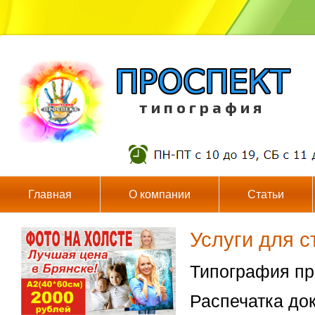
т и п о г р а ф и я
Главная
О компании
Статьи
Услуги для с
Типография про
Распечатка док