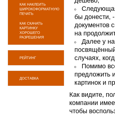
дёшево;
КАК НАКЛЕИТЬ
Следующая
ШИРОКОФОРМАТНУЮ
ПЕЧАТЬ
бы донести, 
КАК СКАЧАТЬ
документов с
КАРТИНКУ
на продолжи
ХОРОШЕГО
РАЗРЕШЕНИЯ
Далее у на
посвящённый 
случаях, ког
РЕЙТИНГ
Помимо вс
предложить и
ДОСТАВКА
картинок и п
Как видите, по
компании имеет
чтобы восполь