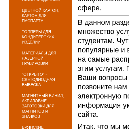
сфере.
ЦВЕТНОЙ КАРТОН,
КАРТОН ДЛЯ
В данном разд
ПАСПАРТУ
множество усл
ТОППЕРЫ ДЛЯ
КОНДИТЕРСКИХ
студентам. Чу
ИЗДЕЛИЙ
популярные и 
МАТЕРИАЛЫ ДЛЯ
на самые расп
ЛАЗЕРНОЙ
ГРАВИРОВКИ
этим услугам. 
"ОТКРЫТО" -
Ваши вопросы 
СВЕТОДИОДНАЯ
ВЫВЕСКА
позвоните нам
электронную п
МАГНИТНЫЙ ВИНИЛ,
АКРИЛОВЫЕ
информация ук
ЗАГОТОВКИ ДЛЯ
МАГНИТОВ И
сайта.
ЗНАЧКОВ
Итак, что мы м
БРЯНСКИЕ