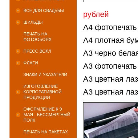
ВСЕ ДЛЯ СВАДЬБЫ
рублей
ШИЛЬДЫ
А4 фотопечать
ПЕЧАТЬ НА
А4 плотная бу
ФОТООБОЯХ
ПРЕСС ВОЛЛ
А3 черно белая
ФЛАГИ
А3 фотопечать
ЗНАКИ И УКАЗАТЕЛИ
А3 цветная ла
ИЗГОТОВЛЕНИЕ
А3 цветная ла
КОРПОРАТИВНОЙ
ПРОДУКЦИИ
ОФОРМЛЕНИЕ К 9
МАЯ - БЕССМЕРТНЫЙ
ПОЛК
ПЕЧАТЬ НА ПАКЕТАХ