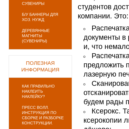
СУВЕНИРЫ
студентов дос
компании. Это:
Б/У БАННЕРЫ ДЛЯ
ХОЗ. НУЖД
Распечатка
ДЕРЕВЯННЫЕ
документы в 
МАГНИТЫ
(СУВЕНИРЫ)
и, что немал
Распечатка
ПОЛЕЗНАЯ
предложить п
ИНФОРМАЦИЯ
лазерную печ
Сканирова
КАК ПРАВИЛЬНО
отсканироват
НАКЛЕИТЬ
НАКЛЕЙКУ?
будем рады 
ПРЕСС ВОЛЛ.
Ксерокс. Т
ИНСТРУКЦИЯ ПО
СБОРКЕ И РАЗБОРКЕ
ксерокопии л
КОНСТРУКЦИИ.