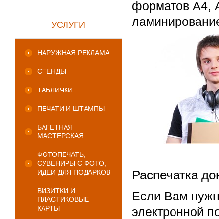
форматов А4, А
ламинирование
УСЛУГИ
НАРУЖНАЯ РЕКЛАМА
СТЕНДЫ
ТАБЛИЧКИ
ПЕЧАТИ И ШТАМПЫ
БАГЕТНАЯ
МАСТЕРСКАЯ
ФОТОПЕЧАТЬ,
СУВЕНИРЫ С ФОТО,
Распечатка до
ИДЕИ ДЛЯ ПОДАРКОВ
ВИЗИТКИ И
Если Вам нужн
ПЛАСТИКОВЫЕ
КАРТЫ
электронной п