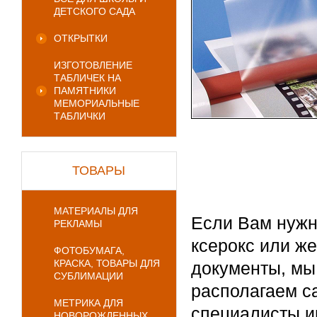
ДЕТСКОГО САДА
ОТКРЫТКИ
ИЗГОТОВЛЕНИЕ
ТАБЛИЧЕК НА
ПАМЯТНИКИ
МЕМОРИАЛЬНЫЕ
ТАБЛИЧКИ
ТОВАРЫ
МАТЕРИАЛЫ ДЛЯ
Если Вам нужн
РЕКЛАМЫ
ксерокс или ж
ФОТОБУМАГА,
КРАСКА, ТОВАРЫ ДЛЯ
документы, мы
СУБЛИМАЦИИ
располагаем с
МЕТРИКА ДЛЯ
специалисты и
НОВОРОЖДЕННЫХ