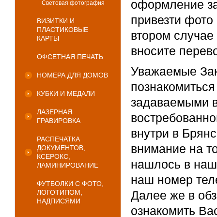
оформление за
Световая фотография
привезти фото 
ВИЗИТКИ И
ПЛАСТИКОВЫЕ
втором случае 
КАРТЫ
вносите перево
ОФСЕТНАЯ ПЕЧАТЬ
Уважаемые Зак
НОМЕРА ДЛЯ ДОМОВ
познакомиться
КУБКИ И МЕДАЛИ
задаваемыми в
ЛАЗЕРНАЯ
востребованной
ГРАВИРОВКА
внутри в Брян
РАСПЕЧАТКА
внимание на то
ДОКУМЕНТОВ,
КСЕРОКС,
нашлось в наш
ЛАМИНИРОВАНИЕ
наш номер тел
ФУТБОЛКИ С ФОТО,
ЛОГОТИПОМ,
Далее же в обз
НАДПИСЯМИ
ознакомить Ва