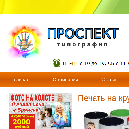
т и п о г р а ф и я
Главная
О компании
Статьи
Печать на кр