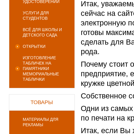
УДОСТОВЕРЕНИЙ
Итак, уважаем
сейчас на сай
УСЛУГИ ДЛЯ
СТУДЕНТОВ
электронную п
ВСЁ ДЛЯ ШКОЛЫ И
готовы максим
ДЕТСКОГО САДА
сделать для Ва
ОТКРЫТКИ
рода.
ИЗГОТОВЛЕНИЕ
Почему стоит 
ТАБЛИЧЕК НА
ПАМЯТНИКИ
предприятие, е
МЕМОРИАЛЬНЫЕ
ТАБЛИЧКИ
кружке цветной
Собственное с
ТОВАРЫ
Одни из самых
по печати на к
МАТЕРИАЛЫ ДЛЯ
РЕКЛАМЫ
Итак, если Вы 