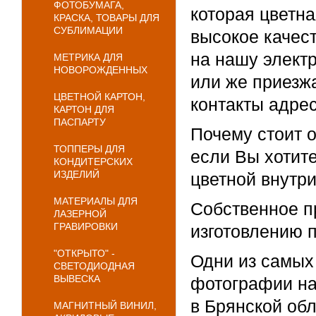
ФОТОБУМАГА,
которая цветна
КРАСКА, ТОВАРЫ ДЛЯ
СУБЛИМАЦИИ
высокое качест
на нашу электр
МЕТРИКА ДЛЯ
НОВОРОЖДЕННЫХ
или же приезж
ЦВЕТНОЙ КАРТОН,
контакты адрес
КАРТОН ДЛЯ
ПАСПАРТУ
Почему стоит 
ТОППЕРЫ ДЛЯ
если Вы хотите
КОНДИТЕРСКИХ
ИЗДЕЛИЙ
цветной внутри
МАТЕРИАЛЫ ДЛЯ
Собственное п
ЛАЗЕРНОЙ
ГРАВИРОВКИ
изготовлению п
"ОТКРЫТО" -
Одни из самых
СВЕТОДИОДНАЯ
ВЫВЕСКА
фотографии на 
в Брянской об
МАГНИТНЫЙ ВИНИЛ,