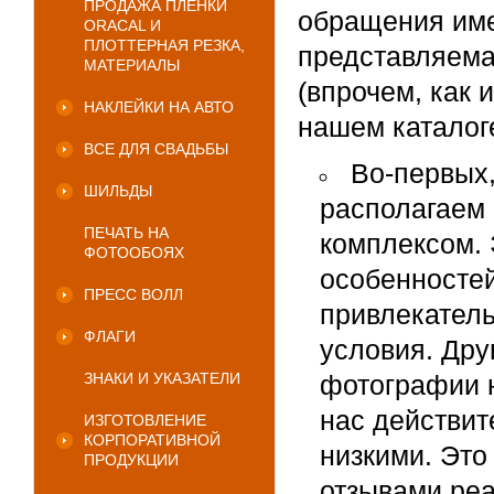
ПРОДАЖА ПЛЕНКИ
обращения име
ORACAL И
ПЛОТТЕРНАЯ РЕЗКА,
представляема
МАТЕРИАЛЫ
(впрочем, как
НАКЛЕЙКИ НА АВТО
нашем каталоге
ВСЕ ДЛЯ СВАДЬБЫ
Во-первых,
ШИЛЬДЫ
располагаем
ПЕЧАТЬ НА
комплексом.
ФОТООБОЯХ
особенностей
ПРЕСС ВОЛЛ
привлекатель
ФЛАГИ
условия. Дру
ЗНАКИ И УКАЗАТЕЛИ
фотографии н
нас действит
ИЗГОТОВЛЕНИЕ
КОРПОРАТИВНОЙ
низкими. Эт
ПРОДУКЦИИ
отзывами реа