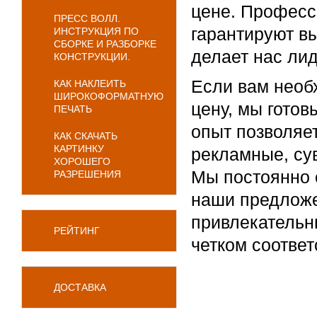
цене. Професс
ПРЕСС ВОЛЛ.
гарантируют вы
ИНСТРУКЦИЯ ПО
СБОРКЕ И РАЗБОРКЕ
делает нас ли
КОНСТРУКЦИИ.
Если вам необ
КАК НАКЛЕИТЬ
ШИРОКОФОРМАТНУЮ
цену, мы гото
ПЕЧАТЬ
опыт позволяе
КАК СКАЧАТЬ
КАРТИНКУ
рекламные, су
ХОРОШЕГО
Мы постоянно 
РАЗРЕШЕНИЯ
наши предложе
привлекательны
РЕЙТИНГ
четком соотве
ДОСТАВКА