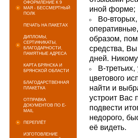
ОФОРМЛЕНИЕ К 9
иной форме;
МАЯ - БЕССМЕРТНЫЙ
ПОЛК
Во-вторых,
ПЕЧАТЬ НА ПАКЕТАХ
оперативные,
ДИПЛОМЫ,
образом, пом
СЕРТИФИКАТЫ,
средства, Вы
БЛАГОДАРНОСТИ,
ПАМЯТНЫЕ АДРЕСА
дней. Никому
КАРТА БРЯНСКА И
В-третьих,
БРЯНСКОЙ ОБЛАСТИ
цветового ис
БЛАГОДАРСТВЕННАЯ
найти и выбр
ПЛАКЕТКА
устроит Вас 
ОТПРАВКА
ДОКУМЕНТОВ ПО E-
подвести ито
MAIL
недорого, бы
ПЕРЕПЛЁТ
её видеть.
ИЗГОТОВЛЕНИЕ