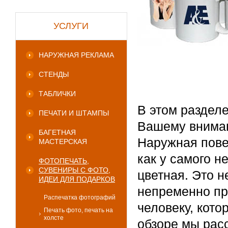
УСЛУГИ
НАРУЖНАЯ РЕКЛАМА
СТЕНДЫ
ТАБЛИЧКИ
В этом разделе
ПЕЧАТИ И ШТАМПЫ
Вашему вниман
БАГЕТНАЯ
Наружная пове
МАСТЕРСКАЯ
как у самого н
ФОТОПЕЧАТЬ,
СУВЕНИРЫ С ФОТО,
цветная. Это 
ИДЕИ ДЛЯ ПОДАРКОВ
непременно пр
Распечатка фотографий
человеку, кот
Печать фото, печать на
холсте
обзоре мы расс