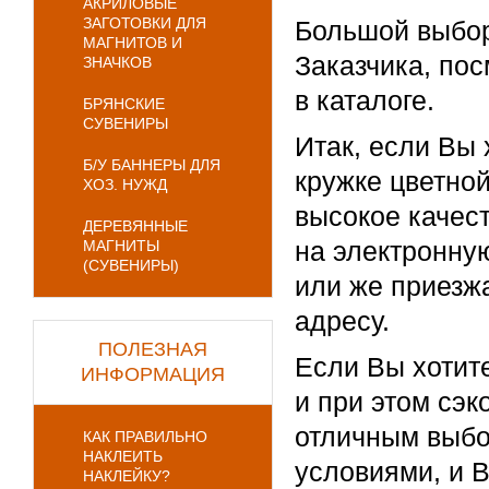
АКРИЛОВЫЕ
ЗАГОТОВКИ ДЛЯ
Большой выбор
МАГНИТОВ И
Заказчика, по
ЗНАЧКОВ
в каталоге.
БРЯНСКИЕ
СУВЕНИРЫ
Итак, если Вы 
Б/У БАННЕРЫ ДЛЯ
кружке цветной
ХОЗ. НУЖД
высокое качест
ДЕРЕВЯННЫЕ
на электронную
МАГНИТЫ
(СУВЕНИРЫ)
или же приезж
адресу.
ПОЛЕЗНАЯ
Если Вы хотите
ИНФОРМАЦИЯ
и при этом сэ
отличным выбо
КАК ПРАВИЛЬНО
НАКЛЕИТЬ
условиями, и В
НАКЛЕЙКУ?