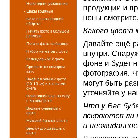
Новогодние украшения
продукции и п
Шары водяные
цены смотрите
Фото на шоколадной
обёртке
Какого цвета
Печать фото в большом
размере
Давайте ещё ра
Печать фото на баннер
внутри. Снаруж
Набор магнитов с фото
Календарь А2 с фото
фоне и будет 
Брелок с гос номером
фотография. Чт
авто
Водяная рамка с фото
могут быть ра
(10*15 см) и хлопьями
снега
уточняйте у на
Новогодний шар на елку
с Вашим фото
Что у Вас буд
Водные сувениры с
фото
вскроются ли
Мужской брелок с фото
и неожиданно
Брелок для девушки с
фото