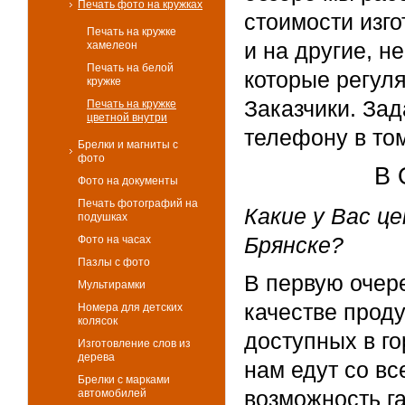
Печать фото на кружках
стоимости изго
Печать на кружке
и на другие, 
хамелеон
Печать на белой
которые регул
кружке
Заказчики. Зад
Печать на кружке
цветной внутри
телефону в том
Брелки и магниты с
фото
В 
Фото на документы
Печать фотографий на
Какие у Вас ц
подушках
Брянске?
Фото на часах
Пазлы с фото
В первую очер
Мультирамки
качестве прод
Номера для детских
колясок
доступных в го
Изготовление слов из
дерева
нам едут со вс
Брелки с марками
возможность г
автомобилей