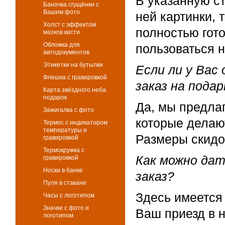
В указанную ст
Баночка сгущёнки с
Вашим фото
ней картинки, 
Холст с эффектом
полностью гото
мазков кисти
Обложка для
пользоваться 
автодокументов
Этикетки на бутылки
Если ли у Вас
Флешка с гравировкой
заказ на пода
Карта звёздного неба.
подарок
Да, мы предла
Зажигалка с фото
которые делают
Термос с индикатором
температуры и
Размеры скидо
гравировкой
Термокружка с
Как можно дат
гравировкой
Носки в банке
заказ?
Пуля в стакане
Здесь имеется
Часы с логотипом
Значки с фото и
Ваш приезд в 
логотипом