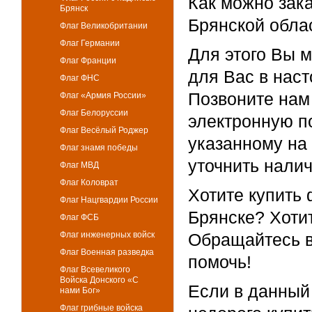
Как можно зака
Брянск
Брянской обла
Флаг Великобритании
Флаг Германии
Для этого Вы 
Флаг Франции
для Вас в нас
Флаг ФНС
Позвоните нам
Флаг «Армия России»
Флаг Белоруссии
электронную по
Флаг Весёлый Роджер
указанному на 
Флаг знамя победы
уточнить налич
Флаг МВД
Флаг Коловрат
Хотите купить 
Флаг Нацгвардии России
Брянске? Хоти
Флаг ФСБ
Флаг инженерных войск
Обращайтесь в
Флаг Военная разведка
помочь!
Флаг Всевеликого
Войска Донского «С
Если в данный
нами Бог»
Флаг грибные войска