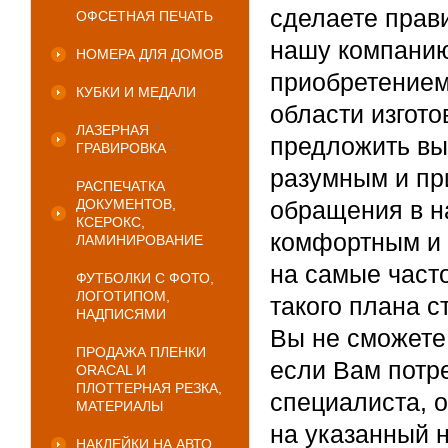
сделаете прав
ОФСЕТНАЯ ПЕЧАТЬ
нашу компанию
НОМЕРА ДЛЯ ДОМОВ
приобретением 
КУБКИ И МЕДАЛИ
области изгот
ЛАЗЕРНАЯ
предложить вы
ГРАВИРОВКА
разумным и пр
РАСПЕЧАТКА
ДОКУМЕНТОВ,
обращения в 
КСЕРОКС,
комфортным и 
ЛАМИНИРОВАНИЕ
на самые част
ФУТБОЛКИ С ФОТО,
ЛОГОТИПОМ,
такого плана с
НАДПИСЯМИ
Вы не сможете
ПРОДАЖА ПЛЕНКИ
если Вам потр
ORACAL И
ПЛОТТЕРНАЯ РЕЗКА,
специалиста, 
МАТЕРИАЛЫ
на указанный н
НАКЛЕЙКИ НА АВТО