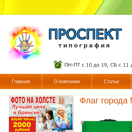
т и п о г р а ф и я
Главная
О компании
Статьи
Флаг города