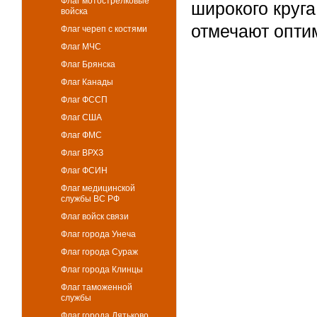
Флаг мотострелковые
широкого круг
войска
отмечают опти
Флаг череп с костями
Флаг МЧС
Флаг Брянска
Флаг Канады
Флаг ФССП
Флаг США
Флаг ФМС
Флаг ВРХЗ
Флаг ФСИН
Флаг медицинской
службы ВС РФ
Флаг войск связи
Флаг города Унеча
Флаг города Сураж
Флаг города Клинцы
Флаг таможенной
службы
Флаг города Дятьково