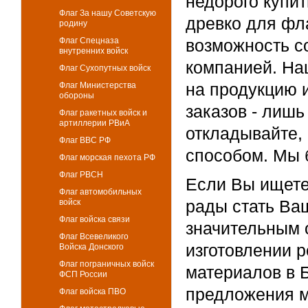
недорого купи
Флаг За нашу Советскую
древко для фл
родину
Флаг Спецназа
возможность с
внутренних войск
компанией. На
Флаг Сухопутных войск
на продукцию 
Флаг Министерства
обороны
заказов - лиш
Флаг ракетных войск и
артиллерии РВиА
откладывайте,
Флаг ВВС РФ
способом. Мы 
Флаг морская пехота РФ
Флаг РВСН
Если Вы ищете
Флаг автомобильных
рады стать Ва
войск
Флаг войска связи
значительным 
Флаг Всевеликого
изготовлении 
Войска Донского
Флаг пограничных войск
материалов в 
ФСП России
предложения м
Флаг войска ПВО