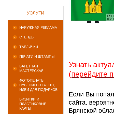
УСЛУГИ
НАРУЖНАЯ РЕКЛАМА
СТЕНДЫ
ТАБЛИЧКИ
ПЕЧАТИ И ШТАМПЫ
Узнать актуа
БАГЕТНАЯ
МАСТЕРСКАЯ
(перейдите п
ФОТОПЕЧАТЬ,
СУВЕНИРЫ С ФОТО,
ИДЕИ ДЛЯ ПОДАРКОВ
Если Вы попал
ВИЗИТКИ И
сайта, вероятн
ПЛАСТИКОВЫЕ
КАРТЫ
Брянской облас