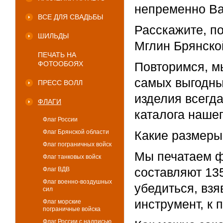
непременно В
ВСЕ ДЛЯ СВАДЬБЫ
Расскажите, по
ШИЛЬДЫ
Мглин Брянско
ПЕЧАТЬ НА
ФОТООБОЯХ
Повторимся, м
самых выгодны
ПРЕСС ВОЛЛ
изделия всегд
ФЛАГИ
каталога нашег
Флаг России
Флаг Брянской области
Какие размеры
Флаг пограничных войск
Мы печатаем ф
Флаг танковых войск
составляют 135
Флаг ВДВ
Флаг военно-воздушных
убедиться, взя
сил
инструмент, к 
Флаг морские
пограничные войска
Флаг России с надписью