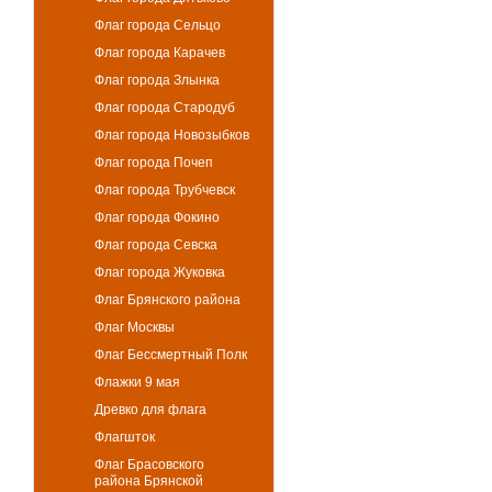
Флаг города Сельцо
Флаг города Карачев
Флаг города Злынка
Флаг города Стародуб
Флаг города Новозыбков
Флаг города Почеп
Флаг города Трубчевск
Флаг города Фокино
Флаг города Севска
Флаг города Жуковка
Флаг Брянского района
Флаг Москвы
Флаг Бессмертный Полк
Флажки 9 мая
Древко для флага
Флагшток
Флаг Брасовского
района Брянской