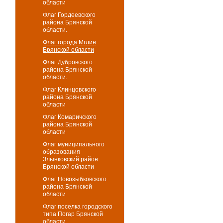
области
Флаг Гордеевского
района Брянской
области.
Флаг города Мглин
Брянской области
Флаг Дубровского
района Брянской
области.
Флаг Клинцовского
района Брянской
области
Флаг Комаричского
района Брянской
области
Флаг муниципального
образования
Злынковский район
Брянской области
Флаг Новозыбковского
района Брянской
области
Флаг поселка городского
типа Погар Брянской
области.