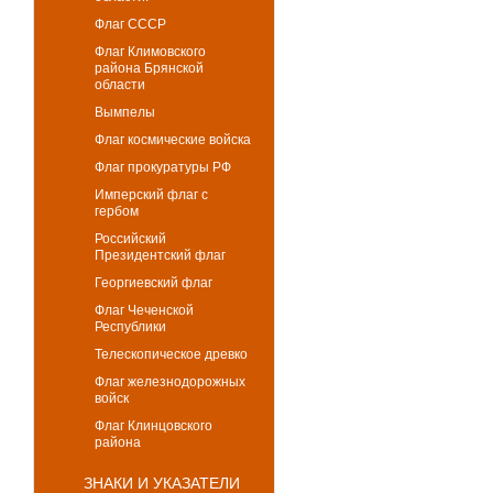
Флаг СССР
Флаг Климовского
района Брянской
области
Вымпелы
Флаг космические войска
Флаг прокуратуры РФ
Имперский флаг с
гербом
Российский
Президентский флаг
Георгиевский флаг
Флаг Чеченской
Республики
Телескопическое древко
Флаг железнодорожных
войск
Флаг Клинцовского
района
ЗНАКИ И УКАЗАТЕЛИ