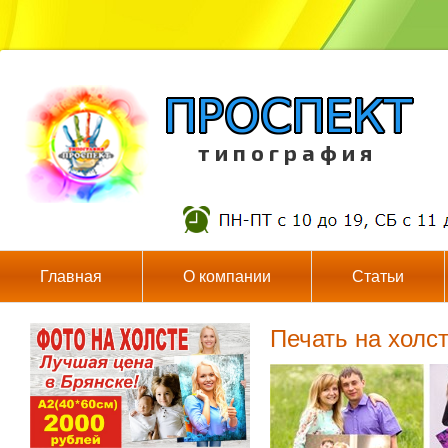
т и п о г р а ф и я
Главная
О компании
Статьи
Печать на холс