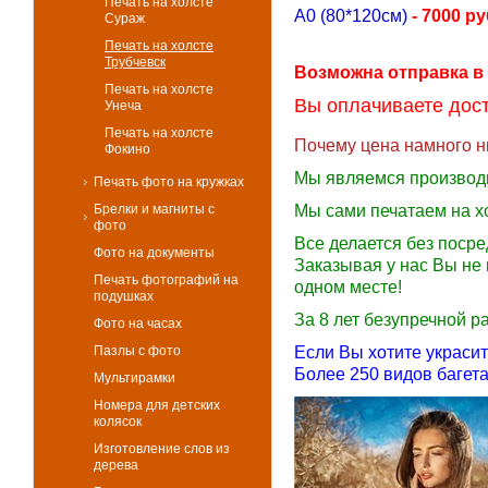
Печать на холсте
А0 (80*120см)
- 7000 ру
Сураж
Печать на холсте
Трубчевск
Возможна отправка в
Печать на холсте
Вы оплачиваете дост
Унеча
Печать на холсте
Почему цена намного н
Фокино
Мы являемся производ
Печать фото на кружках
Брелки и магниты с
Мы сами печатаем на х
фото
Все делается без поср
Фото на документы
Заказывая у нас Вы не 
Печать фотографий на
одном месте!
подушках
За 8 лет безупречной 
Фото на часах
Пазлы с фото
Если Вы хотите украси
Более 250 видов багета
Мультирамки
Номера для детских
колясок
Изготовление слов из
дерева