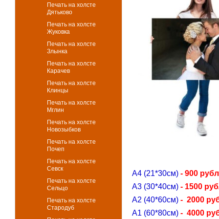
Печать на холсте
Дятьково
Печать на холсте
Жуковка
Печать на холсте
Злынка
Печать на холсте
Карачев
Печать на холсте
Клинцы
Печать на холсте
Мглин
Печать на холсте
Новозыбков
Печать на холсте
Почеп
Печать на холсте
Севск
А4 (21*30см)
- 900 руб
Печать на холсте
А3 (30*40см)
- 1500 ру
Сельцо
А2 (40*60см)
- 2000 ру
Печать на холсте
Стародуб
А1 (60*80см)
- 4000 ру