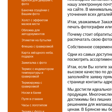
Брелок для девушки с
фото
нашу электронную почту
на сайте. В минимальн
Баночка сгущёнки с
Вашим фото
уточнения всех деталей
Холст с эффектом
Итак, уважаемые Заказ
мазков кисти
печать фотографии или 
Обложка для
автодокументов
Почему стоит обратить
распечатать свою фото
Этикетки на бутылки
Флешка с гравировкой
Собственное современн
Карта звёздного неба.
Одни из самых доступны
подарок
посмотреть ассортимен
Зажигалка с фото
Итак, если Вы хотите з
Термос с индикатором
высокое качество по до
температуры и
гравировкой
заполняйте заявку прям
странице контакты адре
Термокружка с
гравировкой
Мы достигли идеальног
Носки в банке
продукции. Многочисле
Пуля в стакане
достижимы без лишних 
решением для желающи
Часы с логотипом
ценам. В Брянске мы б
Значки с фото и