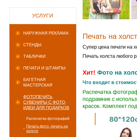
УСЛУГИ
НАРУЖНАЯ РЕКЛАМА
Печать на холс
СТЕНДЫ
Супер цена печати на х
Печать холста любого р
ТАБЛИЧКИ
ПЕЧАТИ И ШТАМПЫ
Хит!
Фото на холс
БАГЕТНАЯ
Что входит в стоимос
МАСТЕРСКАЯ
Распечатка фотограф
ФОТОПЕЧАТЬ,
подрамник с исполь
СУВЕНИРЫ С ФОТО,
красок. Комплект по
ИДЕИ ДЛЯ ПОДАРКОВ
Распечатка фотографий
Печать фото, печать на
холсте