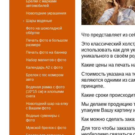
Брелки с марками
автомобилей
Новогодние украшения
Шары водяные
Фото на шоколадной
обёртке
Что представляет из се
Печать фото в большом
Это классический холст
размере
использовать как для у
Печать фото на баннер
уникального в своём ро
Набор магнитов с фото
Какие цены на печать н
Календарь А2 с фото
Стоимость указана на т
Брелок с гос номером
авто
являются одними из са
принципе.
Водяная рамка с фото
(10*15 см) и хлопьями
Какие сроки происходи
снега
Новогодний шар на елку
Мы делаем продукцию т
с Вашим фото
упакуем Вашу картину и
Водные сувениры с
Как можно сделать заказ
фото
Мужской брелок с фото
Для того чтобы заказат
необходимо связаться 