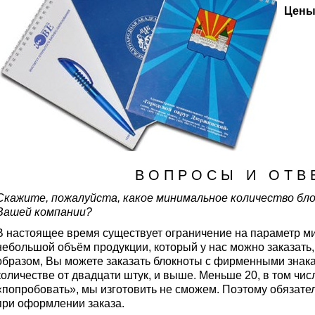
Цены
В О П Р О С Ы И О Т В 
Скажите, пожалуйста, какое минимальное количество бло
Вашей компании?
В настоящее время существует ограничение на параметр м
небольшой объём продукции, который у нас можно заказать,
образом, Вы можете заказать блокноты с фирменными знак
количестве от двадцати штук, и выше. Меньше 20, в том чис
«попробовать», мы изготовить не сможем. Поэтому обязател
при оформлении заказа.