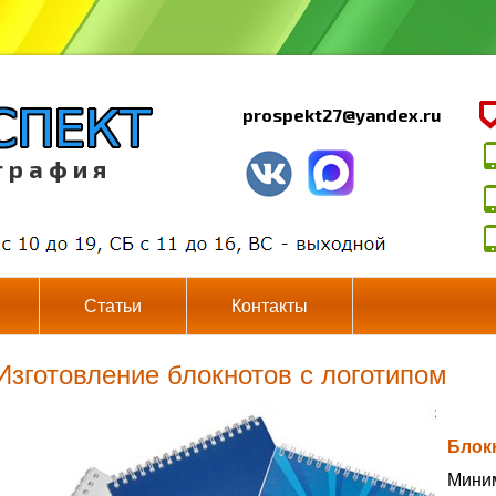
prospekt27@yandex.ru
г р а ф и я
Статьи
Контакты
Изготовление блокнотов с логотипом
Блок
Миним