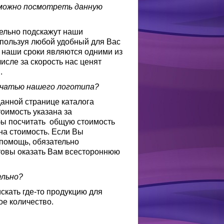
е можно посмотреть данную
тельно подскажут наши
спользуя любой удобный для Вас
то наши сроки являются одними из
исле за скорость нас ценят
.
печатью нашего логотипа?
данной странице каталога
тоимость указана за
обы посчитать общую стоимость
на стоимость. Если Вы
 помощь, обязательно
товы оказать Вам всестороннюю
ельно?
скать где-то продукцию для
ое количество.