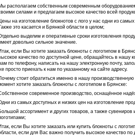
Мы располагаем собственным современным оборудованием
своими силами и предлагаем высокое качество всей продук
Цены на изготовление блокнотов с лого у нас одни из самы
Также это касается и Брянкой области в целом;
Отдельно выделим и оперативные сроки изготовления проду
имеет довольно сильное значение.
Итак, если Вы хотите заказать блокноты с логотипом в Брян
высокое качество по доступной цене, обращайтесь в нашу 
нам по телефону, написать на нашу электронную почту, запо
же просто приехать к нам по указанному на сайте адресу.
Почему стоит обратиться именно в нашу производственную
момент хотите заказать блокноты с логотипом в Брянске:
Собственное современное производство, оснащённое над
Одни из самых доступных и низких цен на изготовление прод
Большой ассортимент и других товаров, а также сувениров 
логотипами;
Итак, если Вы хотите заказать или купить блокноты с логот
области, если для Вас важно получить высокое качество по 