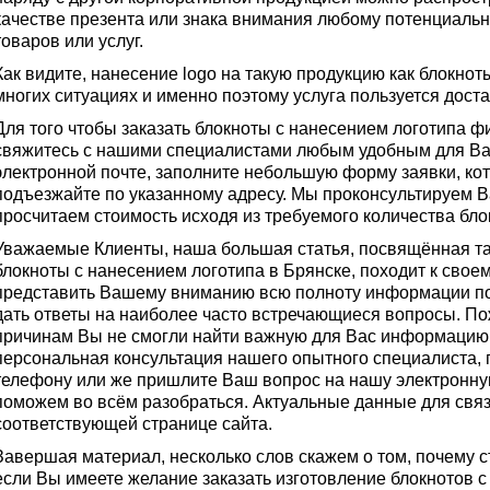
качестве презента или знака внимания любому потенциаль
товаров или услуг.
Как видите, нанесение logo на такую продукцию как блокнот
многих ситуациях и именно поэтому услуга пользуется дост
Для того чтобы заказать блокноты с нанесением логотипа ф
свяжитесь с нашими специалистами любым удобным для Вас
электронной почте, заполните небольшую форму заявки, кот
подъезжайте по указанному адресу. Мы проконсультируем В
просчитаем стоимость исходя из требуемого количества бло
Уважаемые Клиенты, наша большая статья, посвящённая та
блокноты с нанесением логотипа в Брянске, походит к сво
представить Вашему вниманию всю полноту информации по 
дать ответы на наиболее часто встречающиеся вопросы. По
причинам Вы не смогли найти важную для Вас информацию,
персональная консультация нашего опытного специалиста, 
телефону или же пришлите Ваш вопрос на нашу электронну
поможем во всём разобраться. Актуальные данные для связ
соответствующей странице сайта.
Завершая материал, несколько слов скажем о том, почему с
если Вы имеете желание заказать изготовление блокнотов с