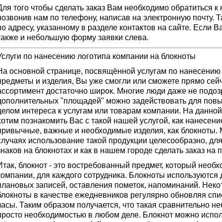
Для того чтобы сделать заказ Вам необходимо обратиться к
позвонив нам по телефону, написав на электронную почту. 
по адресу, указанному в разделе контактов на сайте. Если 
также и небольшую форму заявки слева.
Услуги по нанесению логотипа компании на блокноты
На основной странице, посвящённой услугам по нанесению
предметы и изделия, Вы уже смогли или сможете прямо сейча
ассортимент достаточно широк. Многие люди даже не подозр
дополнительных "площадей" можно задействовать для повы
целом интереса к услугам или товарам компании. На данно
хотим познакомить Вас с такой нашей услугой, как нанесени
привычные, важные и необходимые изделия, как блокноты. 
случаях использование такой продукции целесообразно, дл
знаков на блокнотах и как в нашем городе сделать заказ на
Итак, блокнот - это востребованный предмет, который необх
компании, для каждого сотрудника. Блокноты используются 
плановых записей, оставления пометок, напоминаний. Нек
блокноты в качестве ежедневников регулярно обновляя спи
часы. Таким образом получается, что такая сравнительно н
просто необходимостью в любом деле. Блокнот можно испо