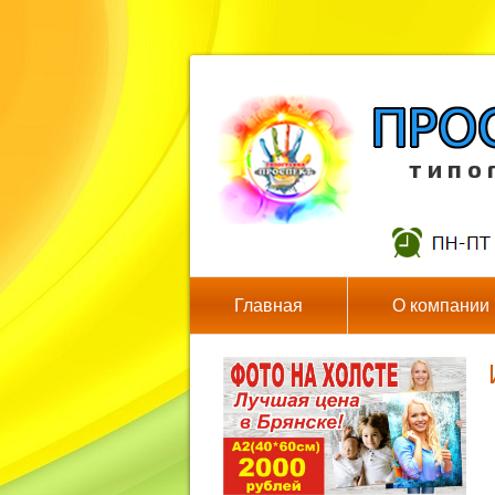
т и п о 
Главная
О компании