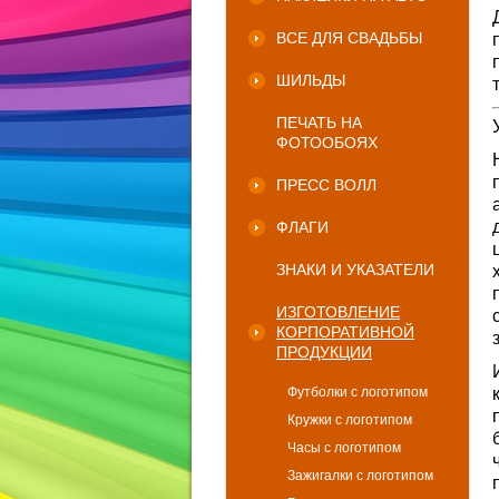
ВСЕ ДЛЯ СВАДЬБЫ
ШИЛЬДЫ
ПЕЧАТЬ НА
ФОТООБОЯХ
ПРЕСС ВОЛЛ
ФЛАГИ
ЗНАКИ И УКАЗАТЕЛИ
ИЗГОТОВЛЕНИЕ
КОРПОРАТИВНОЙ
ПРОДУКЦИИ
Футболки с логотипом
Кружки с логотипом
Часы с логотипом
Зажигалки с логотипом