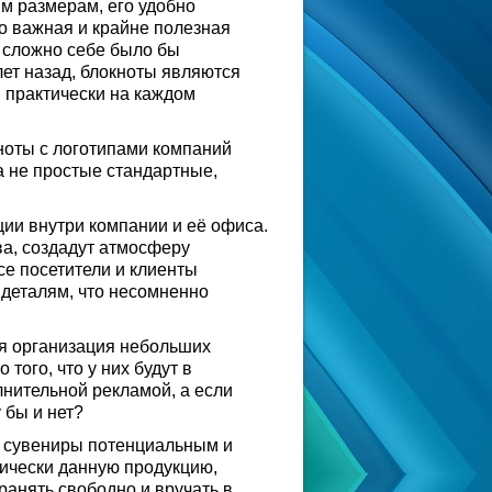
м размерам, его удобно
то важная и крайне полезная
 сложно себе было бы
лет назад, блокноты являются
практически на каждом
кноты с логотипами компаний
а не простые стандартные,
ии внутри компании и её офиса.
а, создадут атмосферу
е посетители и клиенты
 деталям, что несомненно
ся организация небольших
того, что у них будут в
лнительной рекламой, а если
 бы и нет?
и сувениры потенциальным и
тически данную продукцию,
ранять свободно и вручать в