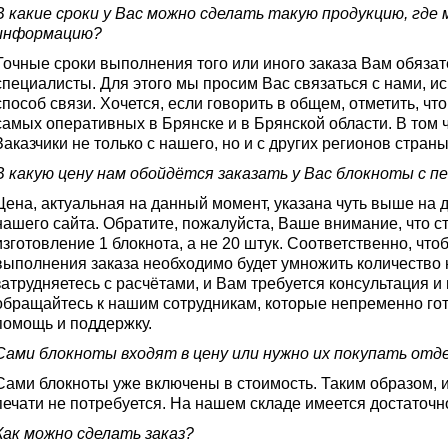
В какие сроки у Вас можно сделать такую продукцию, гд
информацию?
Точные сроки выполнения того или иного заказа Вам обяза
специалисты. Для этого мы просим Вас связаться с нами, и
способ связи. Хочется, если говорить в общем, отметить, ч
самых оперативных в Брянске и в Брянской области. В том ч
Заказчики не только с нашего, но и с других регионов страны
В какую цену нам обойдётся заказать у Вас блокноты с 
Цена, актуальная на данный момент, указана чуть выше на 
нашего сайта. Обратите, пожалуйста, Ваше внимание, что с
изготовление 1 блокнота, а не 20 штук. Соответственно, чт
выполнения заказа необходимо будет умножить количество 
затрудняетесь с расчётами, и Вам требуется консультация и
обращайтесь к нашим сотрудникам, которые непременно го
помощь и поддержку.
Сами блокноты входят в цену или нужно их покупать отд
Сами блокноты уже включены в стоимость. Таким образом, и
печати не потребуется. На нашем складе имеется достаточн
Как можно сделать заказ?