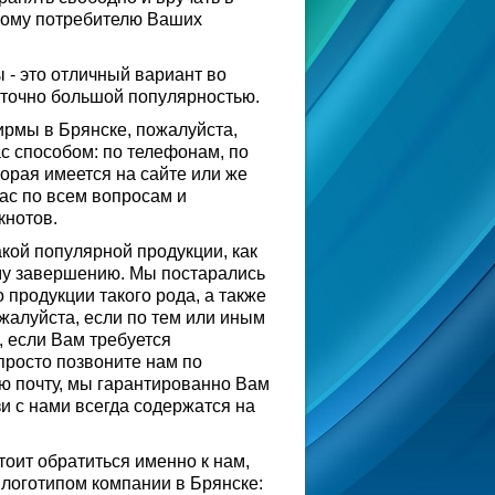
ному потребителю Ваших
ы - это отличный вариант во
аточно большой популярностью.
ирмы в Брянске, пожалуйста,
 способом: по телефонам, по
орая имеется на сайте или же
ас по всем вопросам и
кнотов.
кой популярной продукции, как
ему завершению. Мы постарались
продукции такого рода, а также
жалуйста, если по тем или иным
 если Вам требуется
просто позвоните нам по
ю почту, мы гарантированно Вам
и с нами всегда содержатся на
тоит обратиться именно к нам,
 логотипом компании в Брянске: