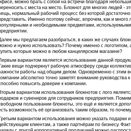
офисе, можно брать с собой на встречи благодаря небольши
переносить с места на место. Блокнот для многих людей - э
вещь, нормальный рабочий процесс без которой достаточно
представить. Именно поэтому сейчас, впрочем, как и много 
популярными и необходимыми предметами, используемыми 
предприятии.
Далее мы предлагаем разобраться, в каких же случаях бло
можно и нужно использовать? Почему именно с логотипом, 
купить которые можно в любом канцелярском магазине?
Первым вариантом является использование данной продукц
Такие вещи подчеркнут рабочую атмосферу среди коллектив
важности работы над общим делом. Одновременно с этим вс
компании абсолютно точно заметят внимание руководства к
способно повысить доверие к компании.
Вторым вариантом использования блокнотов с лого являет
подарков и сувениров для сотрудников предприятия. Помимо 
свободном пользовании блокноты, это ещё и является допо
есть возможность её организовать таким образом, то почему
Третьим вариантом использования можно указать подарки 
действующим клиентам, а также партнёрам по бизнесу. Фак
наряду с другой корпоративной продукцией можно распрост