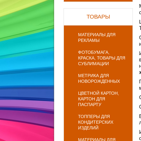
ТОВАРЫ
МАТЕРИАЛЫ ДЛЯ
РЕКЛАМЫ
ФОТОБУМАГА,
КРАСКА, ТОВАРЫ ДЛЯ
СУБЛИМАЦИИ
МЕТРИКА ДЛЯ
НОВОРОЖДЕННЫХ
ЦВЕТНОЙ КАРТОН,
КАРТОН ДЛЯ
ПАСПАРТУ
ТОППЕРЫ ДЛЯ
КОНДИТЕРСКИХ
ИЗДЕЛИЙ
МАТЕРИАЛЫ ДЛЯ