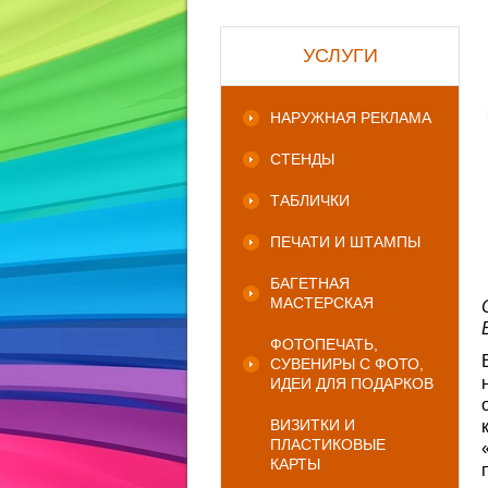
УСЛУГИ
НАРУЖНАЯ РЕКЛАМА
СТЕНДЫ
ТАБЛИЧКИ
ПЕЧАТИ И ШТАМПЫ
БАГЕТНАЯ
МАСТЕРСКАЯ
ФОТОПЕЧАТЬ,
СУВЕНИРЫ С ФОТО,
ИДЕИ ДЛЯ ПОДАРКОВ
ВИЗИТКИ И
ПЛАСТИКОВЫЕ
КАРТЫ