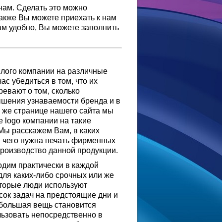
 нам. Сделать это можно
Также Вы можете приехать к нам
Вам удобно, Вы можете заполнить
 лого компании на различные
с убедиться в том, что их
евают о том, сколько
шения узнаваемости бренда и в
й же странице нашего сайта мы
е logo компании на такие
Мы расскажем Вам, в каких
я чего нужна печать фирменных
 производство данной продукции.
одим практически в каждой
для каких-либо срочных или же
оторые люди используют
сок задач на предстоящие дни и
ебольшая вещь становится
льзовать непосредственно в