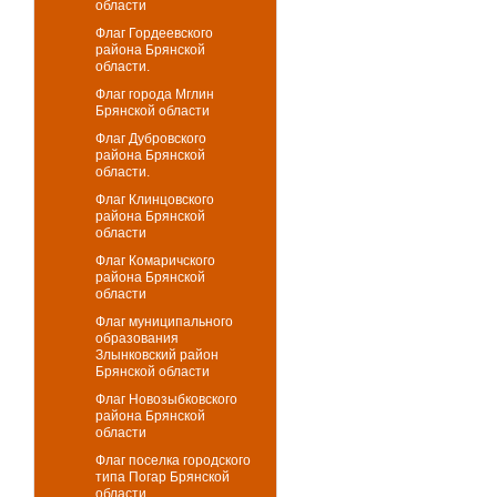
области
Флаг Гордеевского
района Брянской
области.
Флаг города Мглин
Брянской области
Флаг Дубровского
района Брянской
области.
Флаг Клинцовского
района Брянской
области
Флаг Комаричского
района Брянской
области
Флаг муниципального
образования
Злынковский район
Брянской области
Флаг Новозыбковского
района Брянской
области
Флаг поселка городского
типа Погар Брянской
области.