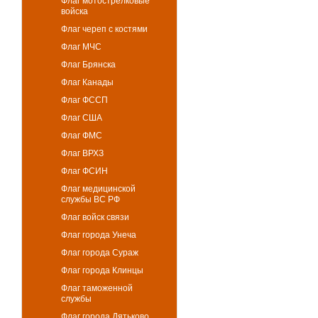
Флаг мотострелковые
войска
Флаг череп с костями
Флаг МЧС
Флаг Брянска
Флаг Канады
Флаг ФССП
Флаг США
Флаг ФМС
Флаг ВРХЗ
Флаг ФСИН
Флаг медицинской
службы ВС РФ
Флаг войск связи
Флаг города Унеча
Флаг города Сураж
Флаг города Клинцы
Флаг таможенной
службы
Флаг города Дятьково