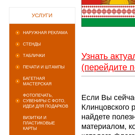
УСЛУГИ
НАРУЖНАЯ РЕКЛАМА
СТЕНДЫ
Узнать актуа
ТАБЛИЧКИ
(перейдите п
ПЕЧАТИ И ШТАМПЫ
БАГЕТНАЯ
МАСТЕРСКАЯ
ФОТОПЕЧАТЬ,
Если Вы сейча
СУВЕНИРЫ С ФОТО,
Клинцовского 
ИДЕИ ДЛЯ ПОДАРКОВ
найдете полез
ВИЗИТКИ И
ПЛАСТИКОВЫЕ
материалом, к
КАРТЫ