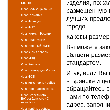
изделия, пожа
Брянск
размещенную в
Флаг Великобритании
Флаг Германии
лучших предло
Флаг Франции
городе.
Флаг ФНС
Флаг «Армия России»
Каковы размер
Флаг Белоруссии
Вы можете зак
Флаг Весёлый Роджер
Флаг знамя победы
области размер
Флаг МВД
стандартом.
Флаг Коловрат
Флаг Нацгвардии России
Итак, если Вы
Флаг ФСБ
в Брянске и це
Флаг инженерных войск
обращайтесь в
Флаг Военная разведка
нами по телеф
Флаг Всевеликого
Войска Донского «С
нами Бог»
адрес, заполни
Флаг грибные войска