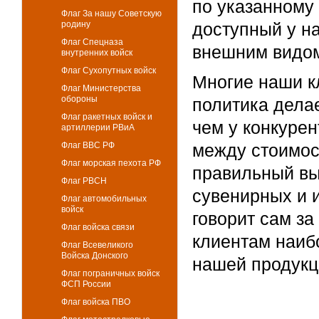
по указанному 
Флаг За нашу Советскую
родину
доступный у н
Флаг Спецназа
внешним видом
внутренних войск
Флаг Сухопутных войск
Многие наши к
Флаг Министерства
обороны
политика дела
Флаг ракетных войск и
чем у конкуре
артиллерии РВиА
Флаг ВВС РФ
между стоимос
Флаг морская пехота РФ
правильный вы
Флаг РВСН
сувенирных и 
Флаг автомобильных
войск
говорит сам з
Флаг войска связи
клиентам наиб
Флаг Всевеликого
Войска Донского
нашей продукц
Флаг пограничных войск
ФСП России
Флаг войска ПВО