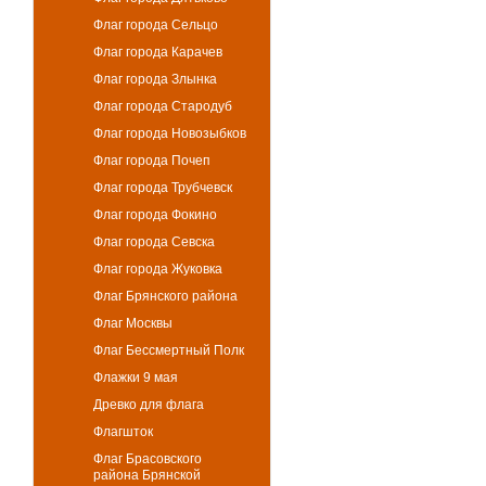
Флаг города Сельцо
Флаг города Карачев
Флаг города Злынка
Флаг города Стародуб
Флаг города Новозыбков
Флаг города Почеп
Флаг города Трубчевск
Флаг города Фокино
Флаг города Севска
Флаг города Жуковка
Флаг Брянского района
Флаг Москвы
Флаг Бессмертный Полк
Флажки 9 мая
Древко для флага
Флагшток
Флаг Брасовского
района Брянской