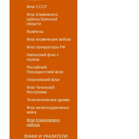
Флаг СССР
Флаг Климовского
района Брянской
области
Вымпелы
Флаг космические войска
Флаг прокуратуры РФ
Имперский флаг с
гербом
Российский
Президентский флаг
Георгиевский флаг
Флаг Чеченской
Республики
Телескопическое древко
Флаг железнодорожных
войск
Флаг Клинцовского
района
ЗНАКИ И УКАЗАТЕЛИ