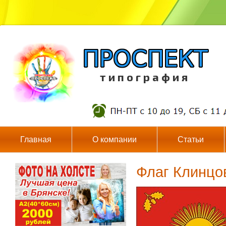
т и п о г р а ф и я
Главная
О компании
Статьи
Флаг Клинцо