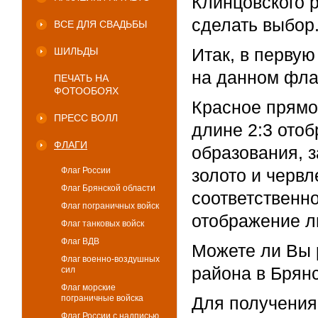
Клинцовского 
сделать выбор
ВСЕ ДЛЯ СВАДЬБЫ
Итак, в первую
ШИЛЬДЫ
на данном флаг
ПЕЧАТЬ НА
ФОТООБОЯХ
Красное прямо
ПРЕСС ВОЛЛ
длине 2:3 ото
ФЛАГИ
образования, з
Флаг России
золото и червл
Флаг Брянской области
соответственно
Флаг пограничных войск
отображение л
Флаг танковых войск
Флаг ВДВ
Можете ли Вы 
Флаг военно-воздушных
района в Брян
сил
Флаг морские
пограничные войска
Для получения
Флаг России с надписью