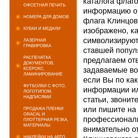
каталога флаг
ОФСЕТНАЯ ПЕЧАТЬ
информацию о 
НОМЕРА ДЛЯ ДОМОВ
флага Клинцов
КУБКИ И МЕДАЛИ
изображено, к
символизируют.
ЛАЗЕРНАЯ
ГРАВИРОВКА
ставшей попул
РАСПЕЧАТКА
предлагаем от
ДОКУМЕНТОВ,
задаваемые во
КСЕРОКС,
ЛАМИНИРОВАНИЕ
если Вы по ка
ФУТБОЛКИ С ФОТО,
информации ил
ЛОГОТИПОМ,
НАДПИСЯМИ
статьи, звонит
или пишите на
ПРОДАЖА ПЛЕНКИ
ORACAL И
профессиональ
ПЛОТТЕРНАЯ РЕЗКА,
МАТЕРИАЛЫ
внимательно о
НАКЛЕЙКИ НА АВТО