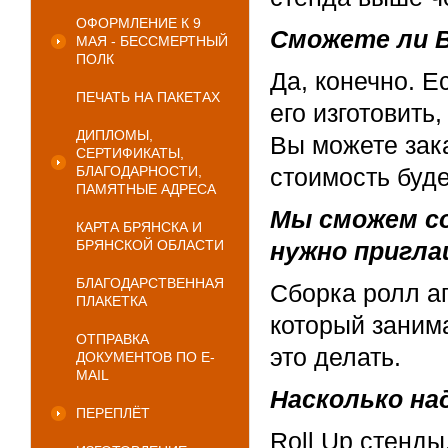
ОФОРМЛЕНИЕ К 9
Сможете ли В
МАЯ - БЕССМЕРТНЫЙ
ПОЛК
Да, конечно. Е
ПЕЧАТЬ НА ПАКЕТАХ
его изготовить
ДИПЛОМЫ,
Вы можете зака
СЕРТИФИКАТЫ,
БЛАГОДАРНОСТИ,
стоимость буде
ПАМЯТНЫЕ АДРЕСА
Мы сможем с
КАРТА БРЯНСКА И
БРЯНСКОЙ ОБЛАСТИ
нужно пригл
БЛАГОДАРСТВЕННАЯ
Сборка ролл а
ПЛАКЕТКА
который заним
ОТПРАВКА
это делать.
ДОКУМЕНТОВ ПО E-
MAIL
Насколько на
ПЕРЕПЛЁТ
Roll Up стенды