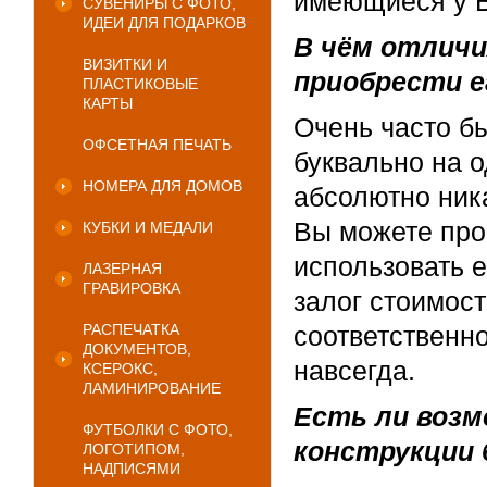
имеющиеся у В
СУВЕНИРЫ С ФОТО,
ИДЕИ ДЛЯ ПОДАРКОВ
В чём отличи
ВИЗИТКИ И
приобрести е
ПЛАСТИКОВЫЕ
КАРТЫ
Очень часто бы
ОФСЕТНАЯ ПЕЧАТЬ
буквально на о
НОМЕРА ДЛЯ ДОМОВ
абсолютно ника
Вы можете прос
КУБКИ И МЕДАЛИ
использовать 
ЛАЗЕРНАЯ
ГРАВИРОВКА
залог стоимост
РАСПЕЧАТКА
соответственн
ДОКУМЕНТОВ,
навсегда.
КСЕРОКС,
ЛАМИНИРОВАНИЕ
Есть ли возм
ФУТБОЛКИ С ФОТО,
конструкции 
ЛОГОТИПОМ,
НАДПИСЯМИ