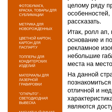
целому ряду п
ФОТОБУМАГА,
КРАСКА, ТОВАРЫ ДЛЯ
особенностей,
СУБЛИМАЦИИ
рассказать.
МЕТРИКА ДЛЯ
НОВОРОЖДЕННЫХ
Итак, ролл ап,
ЦВЕТНОЙ КАРТОН,
основание и п
КАРТОН ДЛЯ
рекламное изо
ПАСПАРТУ
небольшие габ
ТОППЕРЫ ДЛЯ
КОНДИТЕРСКИХ
места на место
ИЗДЕЛИЙ
На данной стр
МАТЕРИАЛЫ ДЛЯ
ЛАЗЕРНОЙ
познакомиться
ГРАВИРОВКИ
отличной и нед
"ОТКРЫТО" -
характеристик
СВЕТОДИОДНАЯ
ВЫВЕСКА
являются дост