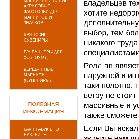
МАГНИТНЫЙ ВИНИЛ,
владельцев те
АКРИЛОВЫЕ
хотите недорог
ЗАГОТОВКИ ДЛЯ
МАГНИТОВ И
дополнительну
ЗНАЧКОВ
выбор, тем бол
БРЯНСКИЕ
СУВЕНИРЫ
никакого труда
специалистами
Б/У БАННЕРЫ ДЛЯ
ХОЗ. НУЖД
Ролл ап являе
ДЕРЕВЯННЫЕ
наружной и инт
МАГНИТЫ
(СУВЕНИРЫ)
таки полотно, 
ветру не стоит
массивные и у
ПОЛЕЗНАЯ
ИНФОРМАЦИЯ
также сможете 
Если Вы искали
КАК ПРАВИЛЬНО
НАКЛЕИТЬ
звоните нам п