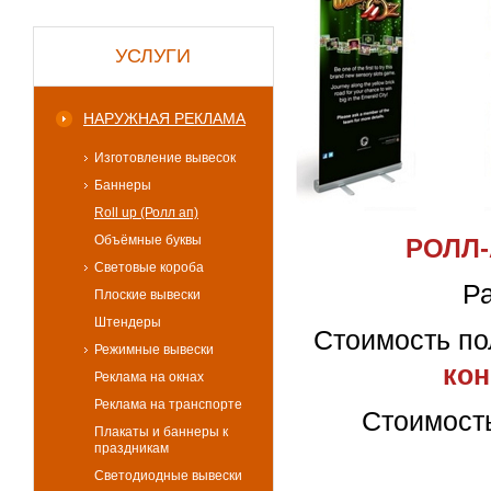
УСЛУГИ
НАРУЖНАЯ РЕКЛАМА
Изготовление вывесок
Баннеры
Roll up (Ролл ап)
Объёмные буквы
РОЛЛ-
Световые короба
Ра
Плоские вывески
Штендеры
Стоимость по
Режимные вывески
кон
Реклама на окнах
Реклама на транспорте
Стоимост
Плакаты и баннеры к
праздникам
Светодиодные вывески