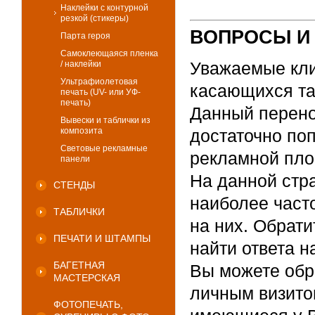
Наклейки с контурной
резкой (стикеры)
ВОПРОСЫ И
Парта героя
Самоклеющаяся пленка
Уважаемые кли
/ наклейки
Ультрафиолетовая
касающихся так
печать (UV- или УФ-
печать)
Данный перено
Вывески и таблички из
композита
достаточно поп
Световые рекламные
рекламной пло
панели
На данной стр
СТЕНДЫ
наиболее част
ТАБЛИЧКИ
на них. Обрати
ПЕЧАТИ И ШТАМПЫ
найти ответа н
БАГЕТНАЯ
Вы можете обра
МАСТЕРСКАЯ
личным визито
ФОТОПЕЧАТЬ,