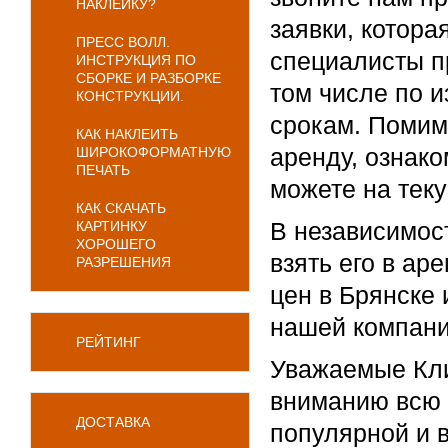
НАКЛЕЙКУ?
заявки, котора
ПРЕСС ВОЛЛ.
специалисты п
ИНСТРУКЦИЯ ПО
СБОРКЕ И РАЗБОРКЕ
том числе по 
КОНСТРУКЦИИ.
срокам. Помим
КАК НАКЛЕИТЬ
аренду, ознако
ШИРОКОФОРМАТНУЮ
ПЕЧАТЬ
можете на тек
КАК СКАЧАТЬ
В независимост
КАРТИНКУ
ХОРОШЕГО
взять его в ар
РАЗРЕШЕНИЯ
цен в Брянске 
нашей компани
РЕЙТИНГ
Уважаемые Кли
вниманию всю 
ДОСТАВКА
популярной и в