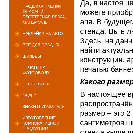
Да, в настоящ
ПРОДАЖА ПЛЕНКИ
можете приобр
ORACAL И
ПЛОТТЕРНАЯ РЕЗКА,
апа. В будуще
МАТЕРИАЛЫ
стенда, Вы в л
НАКЛЕЙКИ НА АВТО
Здесь, на дан
ВСЕ ДЛЯ СВАДЬБЫ
найти актуаль
ШИЛЬДЫ
конструкции, а
ПЕЧАТЬ НА
печатью банне
ФОТООБОЯХ
Какого размера
ПРЕСС ВОЛЛ
В настоящее в
ФЛАГИ
распространён
ЗНАКИ И УКАЗАТЕЛИ
размер – это 2
ИЗГОТОВЛЕНИЕ
сантиметров ш
КОРПОРАТИВНОЙ
ПРОДУКЦИИ
стенда выше ч