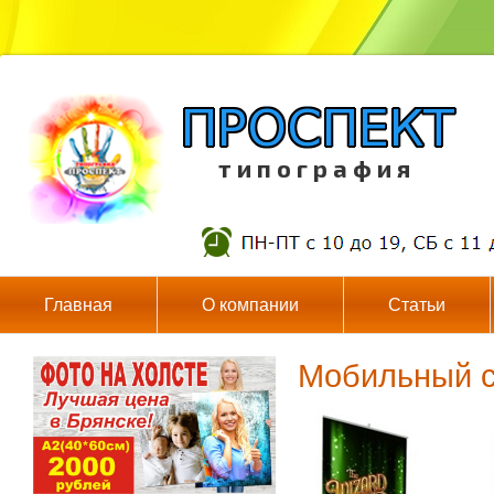
т и п о г р а ф и я
Главная
О компании
Статьи
Мобильный с