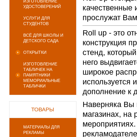
ИЗГОТОВЛЕНИЕ
качественные 
УДОСТОВЕРЕНИЙ
прослужат Вам
УСЛУГИ ДЛЯ
СТУДЕНТОВ
Roll up - это 
ВСЁ ДЛЯ ШКОЛЫ И
ДЕТСКОГО САДА
конструкция п
стенд, который
ОТКРЫТКИ
него выдвигает
ИЗГОТОВЛЕНИЕ
ТАБЛИЧЕК НА
широкое распр
ПАМЯТНИКИ
используется и
МЕМОРИАЛЬНЫЕ
ТАБЛИЧКИ
дополнение к 
Наверняка Вы в
ТОВАРЫ
магазинах, на
мероприятиях.
МАТЕРИАЛЫ ДЛЯ
рекламодателе
РЕКЛАМЫ