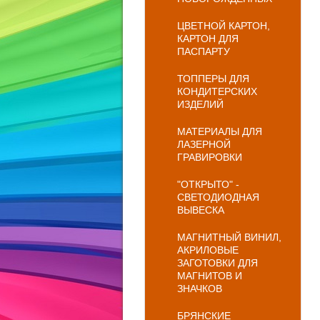
ЦВЕТНОЙ КАРТОН,
КАРТОН ДЛЯ
ПАСПАРТУ
ТОППЕРЫ ДЛЯ
КОНДИТЕРСКИХ
ИЗДЕЛИЙ
МАТЕРИАЛЫ ДЛЯ
ЛАЗЕРНОЙ
ГРАВИРОВКИ
"ОТКРЫТО" -
СВЕТОДИОДНАЯ
ВЫВЕСКА
МАГНИТНЫЙ ВИНИЛ,
АКРИЛОВЫЕ
ЗАГОТОВКИ ДЛЯ
МАГНИТОВ И
ЗНАЧКОВ
БРЯНСКИЕ