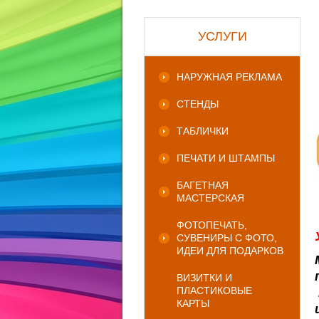
УСЛУГИ
НАРУЖНАЯ РЕКЛАМА
СТЕНДЫ
ТАБЛИЧКИ
ПЕЧАТИ И ШТАМПЫ
БАГЕТНАЯ
МАСТЕРСКАЯ
ФОТОПЕЧАТЬ,
СУВЕНИРЫ С ФОТО,
ИДЕИ ДЛЯ ПОДАРКОВ
ВИЗИТКИ И
ПЛАСТИКОВЫЕ
КАРТЫ