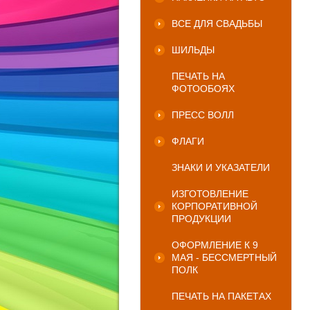
ВСЕ ДЛЯ СВАДЬБЫ
ШИЛЬДЫ
ПЕЧАТЬ НА
ФОТООБОЯХ
ПРЕСС ВОЛЛ
ФЛАГИ
ЗНАКИ И УКАЗАТЕЛИ
ИЗГОТОВЛЕНИЕ
КОРПОРАТИВНОЙ
ПРОДУКЦИИ
ОФОРМЛЕНИЕ К 9
МАЯ - БЕССМЕРТНЫЙ
ПОЛК
ПЕЧАТЬ НА ПАКЕТАХ