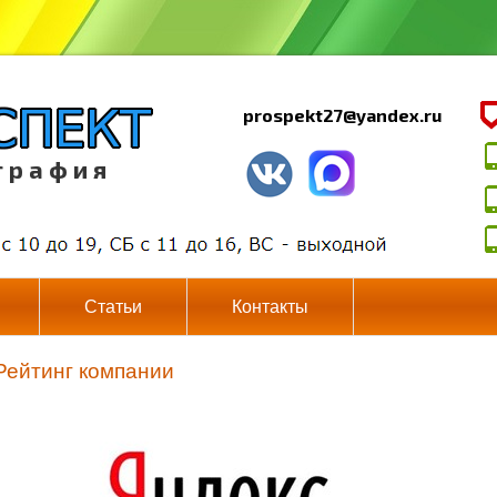
prospekt27@yandex.ru
г р а ф и я
Статьи
Контакты
Рейтинг компании