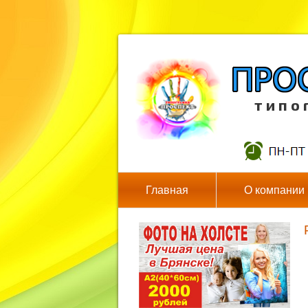
т и п о 
Главная
О компании