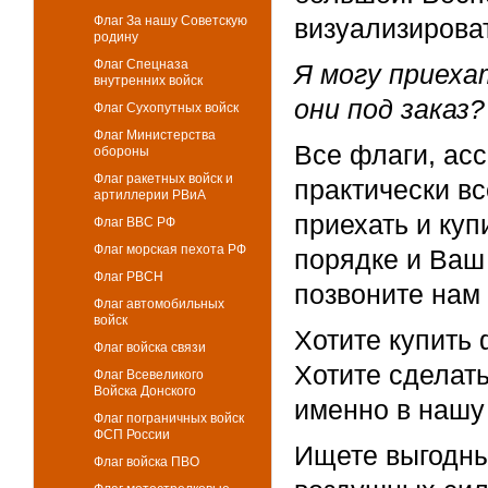
Флаг За нашу Советскую
визуализирова
родину
Флаг Спецназа
Я могу приеха
внутренних войск
они под заказ?
Флаг Сухопутных войск
Флаг Министерства
Все флаги, ас
обороны
Флаг ракетных войск и
практически вс
артиллерии РВиА
приехать и куп
Флаг ВВС РФ
Флаг морская пехота РФ
порядке и Ваш
Флаг РВСН
позвоните нам
Флаг автомобильных
войск
Хотите купить
Флаг войска связи
Хотите сделат
Флаг Всевеликого
Войска Донского
именно в нашу
Флаг пограничных войск
ФСП России
Ищете выгодны
Флаг войска ПВО