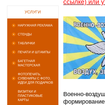
ссылке) или у
УСЛУГИ
НАРУЖНАЯ РЕКЛАМА
СТЕНДЫ
ТАБЛИЧКИ
ПЕЧАТИ И ШТАМПЫ
БАГЕТНАЯ
МАСТЕРСКАЯ
ФОТОПЕЧАТЬ,
СУВЕНИРЫ С ФОТО,
ИДЕИ ДЛЯ ПОДАРКОВ
ВИЗИТКИ И
Военно-воздуш
ПЛАСТИКОВЫЕ
КАРТЫ
формирование,