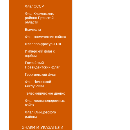
Флаг СССР
Флаг Климовского
района Брянской
области
Вымпелы
Флаг космические войска
Флаг прокуратуры РФ
Имперский флаг с
гербом
Российский
Президентский флаг
Георгиевский флаг
Флаг Чеченской
Республики
Телескопическое древко
Флаг железнодорожных
войск
Флаг Клинцовского
района
ЗНАКИ И УКАЗАТЕЛИ