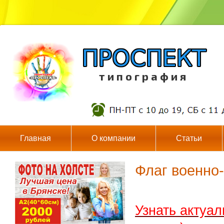
т и п о г р а ф и я
Главная
О компании
Статьи
Флаг военно
Узнать актуа