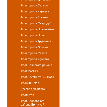
Флаг города Сельцо
Флаг города Карачев
Флаг города Злынка
Флаг города Стародуб
Флаг города Новозыбков
Флаг города Почеп
Флаг города Трубчевск
Флаг города Фокино
Флаг города Севска
Флаг города Жуковка
Флаг Брянского района
Флаг Москвы
Флаг Бессмертный Полк
Флажки 9 мая
Древко для флага
Флагшток
Флаг Брасовского
района Брянской