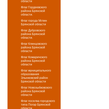
области
Флаг Гордеевского
района Брянской
области.
Флаг города Мглин
Брянской области
Флаг Дубровского
района Брянской
области.
Флаг Клинцовского
района Брянской
области
Флаг Комаричского
района Брянской
области
Флаг муниципального
образования
Злынковский район
Брянской области
Флаг Новозыбковского
района Брянской
области
Флаг поселка городского
типа Погар Брянской
области.