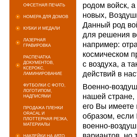
родом войск, а
ОФСЕТНАЯ ПЕЧАТЬ
новых, Воздуш
НОМЕРА ДЛЯ ДОМОВ
Данный род вой
КУБКИ И МЕДАЛИ
для решения в
ЛАЗЕРНАЯ
например: отр
ГРАВИРОВКА
космическом п
РАСПЕЧАТКА
с воздуха, а т
ДОКУМЕНТОВ,
КСЕРОКС,
действий в на
ЛАМИНИРОВАНИЕ
Военно-воздуш
ФУТБОЛКИ С ФОТО,
ЛОГОТИПОМ,
нашей стране,
НАДПИСЯМИ
его Вы имеете
ПРОДАЖА ПЛЕНКИ
ORACAL И
образом, если
ПЛОТТЕРНАЯ РЕЗКА,
военно-воздуш
МАТЕРИАЛЫ
вариантов, но 
НАКЛЕЙКИ НА АВТО