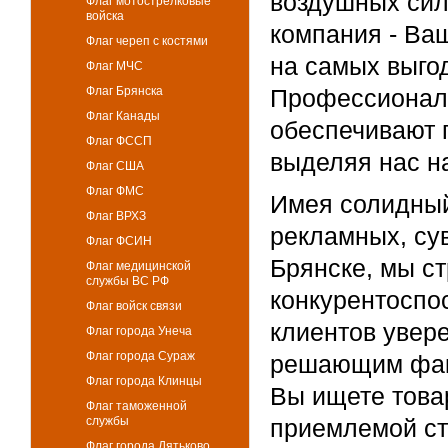
воздушных сил
Флаг мотострелковые
войска
компания - Ва
Флаг череп с костями
на самых выго
Флаг МЧС
Флаг Брянска
Профессиональ
Флаг Канады
обеспечивают 
Флаг ФССП
выделяя нас н
Флаг США
Флаг ФМС
Имея солидный
Флаг ВРХЗ
рекламных, су
Флаг ФСИН
Брянске, мы с
Флаг медицинской
службы ВС РФ
конкурентоспо
Флаг войск связи
клиентов увер
Флаг города Унеча
Флаг города Сураж
решающим фак
Флаг города Клинцы
Вы ищете това
Флаг таможенной
службы
приемлемой ст
Флаг города Дятьково