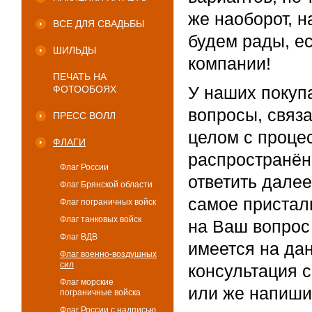
же наоборот, н
ВСЕ ДЛЯ СВАДЬБЫ
будем рады, е
ШИЛЬДЫ
компании!
ПЕЧАТЬ НА
У наших покуп
ФОТООБОЯХ
вопросы, связа
ПРЕСС ВОЛЛ
целом с проце
ФЛАГИ
распространён
Флаг России
ответить далее
Флаг Брянской области
самое присталь
Флаг пограничных войск
Флаг танковых войск
на Ваш вопрос
Флаг ВДВ
имеется на дан
Флаг военно-воздушных
сил
консультация 
Флаг морские
или же напишит
пограничные войска
Флаг России с надписью