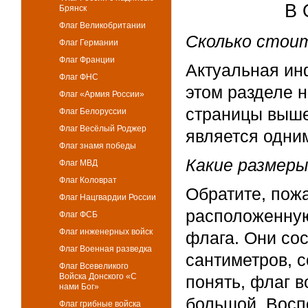
В 
Брянск
Флаг Великобритании
Сколько стоит
Флаг Германии
Флаг Франции
Актуальная ин
Флаг ФНС
этом разделе н
Флаг «Армия России»
страницы выше
Флаг Белоруссии
Флаг Весёлый Роджер
является одни
Флаг знамя победы
Какие размеры
Флаг МВД
Флаг Коловрат
Обратите, пож
Флаг Нацгвардии России
расположенную
Флаг ФСБ
Флаг инженерных войск
флага. Они сос
Флаг Военная разведка
сантиметров, с
Флаг Всевеликого
Войска Донского «С
понять, флаг в
нами Бог»
большой. Восп
Флаг грибные войска