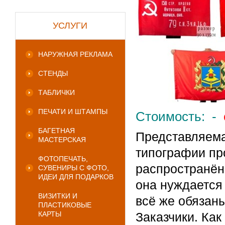
УСЛУГИ
НАРУЖНАЯ РЕКЛАМА
СТЕНДЫ
ТАБЛИЧКИ
ПЕЧАТИ И ШТАМПЫ
Стоимость: -
БАГЕТНАЯ
Представляема
МАСТЕРСКАЯ
типографии пр
ФОТОПЕЧАТЬ,
распространён
СУВЕНИРЫ С ФОТО,
ИДЕИ ДЛЯ ПОДАРКОВ
она нуждается 
ВИЗИТКИ И
всё же обязан
ПЛАСТИКОВЫЕ
КАРТЫ
Заказчики. Как