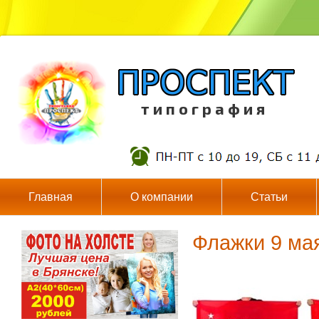
т и п о г р а ф и я
Главная
О компании
Статьи
Флажки 9 ма