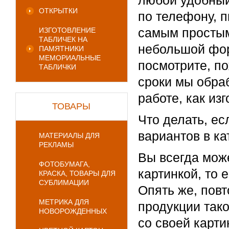
любой удобный
ОТКРЫТКИ
по телефону, п
самым простым
ИЗГОТОВЛЕНИЕ
ТАБЛИЧЕК НА
небольшой фор
ПАМЯТНИКИ
МЕМОРИАЛЬНЫЕ
посмотрите, п
ТАБЛИЧКИ
сроки мы обра
работе, как из
ТОВАРЫ
Что делать, е
вариантов в ка
МАТЕРИАЛЫ ДЛЯ
РЕКЛАМЫ
Вы всегда мож
ФОТОБУМАГА,
картинкой, то 
КРАСКА, ТОВАРЫ ДЛЯ
СУБЛИМАЦИИ
Опять же, пов
МЕТРИКА ДЛЯ
продукции тако
НОВОРОЖДЕННЫХ
со своей карти