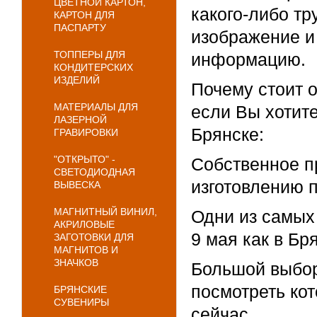
ЦВЕТНОЙ КАРТОН,
какого-либо тр
КАРТОН ДЛЯ
ПАСПАРТУ
изображение и
ТОППЕРЫ ДЛЯ
информацию.
КОНДИТЕРСКИХ
ИЗДЕЛИЙ
Почему стоит 
МАТЕРИАЛЫ ДЛЯ
если Вы хотите
ЛАЗЕРНОЙ
Брянске:
ГРАВИРОВКИ
"ОТКРЫТО" -
Собственное п
СВЕТОДИОДНАЯ
изготовлению п
ВЫВЕСКА
МАГНИТНЫЙ ВИНИЛ,
Одни из самых
АКРИЛОВЫЕ
9 мая как в Бр
ЗАГОТОВКИ ДЛЯ
МАГНИТОВ И
ЗНАЧКОВ
Большой выбор
посмотреть ко
БРЯНСКИЕ
СУВЕНИРЫ
сейчас.