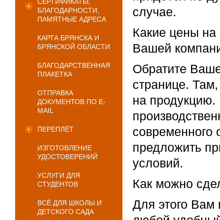
СЕРТИФИКАТЫ,
случае.
БЛАГОДАРНОСТИ,
ПАМЯТНЫЕ АДРЕСА
Какие цены на
КАРТА БРЯНСКА И
Вашей компан
БРЯНСКОЙ ОБЛАСТИ
БЛАГОДАРСТВЕННАЯ
Обратите Ваше
ПЛАКЕТКА
странице. Там,
ОТПРАВКА
на продукцию.
ДОКУМЕНТОВ ПО E-
MAIL
производствен
современного 
ПЕРЕПЛЁТ
предложить пр
ИЗГОТОВЛЕНИЕ
УДОСТОВЕРЕНИЙ
условий.
УСЛУГИ ДЛЯ
Как можно сдел
СТУДЕНТОВ
Для этого Вам 
ВСЁ ДЛЯ ШКОЛЫ И
ДЕТСКОГО САДА