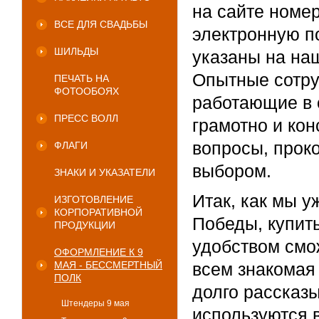
на сайте номе
ВСЕ ДЛЯ СВАДЬБЫ
электронную п
ШИЛЬДЫ
указаны на на
Опытные сотру
ПЕЧАТЬ НА
ФОТООБОЯХ
работающие в 
ПРЕСС ВОЛЛ
грамотно и кон
вопросы, прок
ФЛАГИ
выбором.
ЗНАКИ И УКАЗАТЕЛИ
Итак, как мы у
ИЗГОТОВЛЕНИЕ
КОРПОРАТИВНОЙ
Победы, купить
ПРОДУКЦИИ
удобством смож
ОФОРМЛЕНИЕ К 9
МАЯ - БЕССМЕРТНЫЙ
всем знакомая 
ПОЛК
долго рассказы
Штендеры 9 мая
используются 