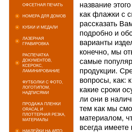
название этого
ОФСЕТНАЯ ПЕЧАТЬ
как флажки с 
НОМЕРА ДЛЯ ДОМОВ
рассказать Ва
КУБКИ И МЕДАЛИ
подробно и обс
ЛАЗЕРНАЯ
варианты издел
ГРАВИРОВКА
конечно, мы о
РАСПЕЧАТКА
самые популяр
ДОКУМЕНТОВ,
КСЕРОКС,
продукции. Сре
ЛАМИНИРОВАНИЕ
вопросы, как: 
ФУТБОЛКИ С ФОТО,
ЛОГОТИПОМ,
какие сроки ос
НАДПИСЯМИ
ли они в налич
ПРОДАЖА ПЛЕНКИ
тем как мы см
ORACAL И
ПЛОТТЕРНАЯ РЕЗКА,
материалом, ч
МАТЕРИАЛЫ
всегда имеете
НАКЛЕЙКИ НА АВТО