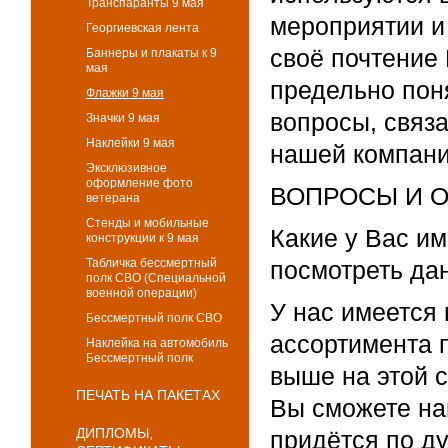
Транспаранты 9 мая
мероприятии и 
Георгиевская лента
своё почтение 
Баннеры и плакаты к 9
мая
предельно пон
Флажки 9 мая
вопросы, связ
Значки 9 мая
Наклейки 9 мая
нашей компани
Эксклюзивное
оформление фото
ВОПРОСЫ И 
ветерана
Стенды и мобильные
Какие у Вас и
конструкции к 9 мая
Табличка бессмертный
посмотреть д
полк СВО (Специальной
военной операции)
У нас имеется
Бессмертный полк СВО
ассортимента п
Наклейка на автомобиль
Бессмертный полк
выше на этой с
ПЕЧАТЬ НА ПАКЕТАХ
Вы сможете най
ДИПЛОМЫ,
придётся по д