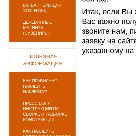
Б/У БАННЕРЫ ДЛЯ
Итак, если Вы 
ХОЗ. НУЖД
Вас важно полу
ДЕРЕВЯННЫЕ
МАГНИТЫ
звоните нам, п
(СУВЕНИРЫ)
заявку на сайт
указанному на 
ПОЛЕЗНАЯ
ИНФОРМАЦИЯ
КАК ПРАВИЛЬНО
НАКЛЕИТЬ
НАКЛЕЙКУ?
ПРЕСС ВОЛЛ.
ИНСТРУКЦИЯ ПО
СБОРКЕ И РАЗБОРКЕ
КОНСТРУКЦИИ.
КАК НАКЛЕИТЬ