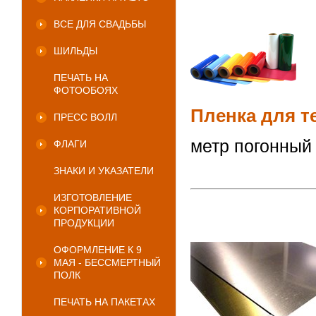
ВСЕ ДЛЯ СВАДЬБЫ
ШИЛЬДЫ
ПЕЧАТЬ НА
ФОТООБОЯХ
Пленка для т
ПРЕСС ВОЛЛ
метр погонный
ФЛАГИ
ЗНАКИ И УКАЗАТЕЛИ
ИЗГОТОВЛЕНИЕ
КОРПОРАТИВНОЙ
ПРОДУКЦИИ
ОФОРМЛЕНИЕ К 9
МАЯ - БЕССМЕРТНЫЙ
ПОЛК
ПЕЧАТЬ НА ПАКЕТАХ