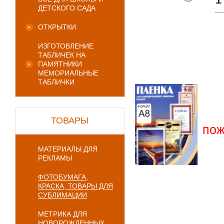
ДЕТСКОГО САДА
ОТКРЫТКИ
ИЗГОТОВЛЕНИЕ
ТАБЛИЧЕК НА
ПАМЯТНИКИ
МЕМОРИАЛЬНЫЕ
ТАБЛИЧКИ
Пл
Фо
ТОВАРЫ
пож
МАТЕРИАЛЫ ДЛЯ
РЕКЛАМЫ
ФОТОБУМАГА,
КРАСКА, ТОВАРЫ ДЛЯ
СУБЛИМАЦИИ
МЕТРИКА ДЛЯ
НОВОРОЖДЕННЫХ