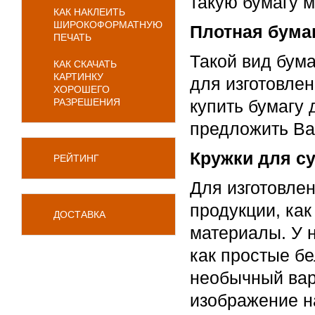
такую бумагу 
КАК НАКЛЕИТЬ
ШИРОКОФОРМАТНУЮ
Плотная бумаг
ПЕЧАТЬ
Такой вид бума
КАК СКАЧАТЬ
КАРТИНКУ
для изготовлен
ХОРОШЕГО
РАЗРЕШЕНИЯ
купить бумагу 
предложить Ва
Кружки для с
РЕЙТИНГ
Для изготовле
продукции, ка
ДОСТАВКА
материалы. У 
как простые бе
необычный вар
изображение на