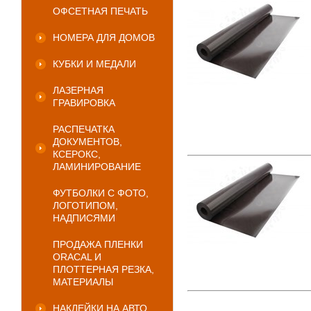
ОФСЕТНАЯ ПЕЧАТЬ
НОМЕРА ДЛЯ ДОМОВ
КУБКИ И МЕДАЛИ
ЛАЗЕРНАЯ
ГРАВИРОВКА
РАСПЕЧАТКА
ДОКУМЕНТОВ,
КСЕРОКС,
ЛАМИНИРОВАНИЕ
ФУТБОЛКИ С ФОТО,
ЛОГОТИПОМ,
НАДПИСЯМИ
ПРОДАЖА ПЛЕНКИ
ORACAL И
ПЛОТТЕРНАЯ РЕЗКА,
МАТЕРИАЛЫ
НАКЛЕЙКИ НА АВТО