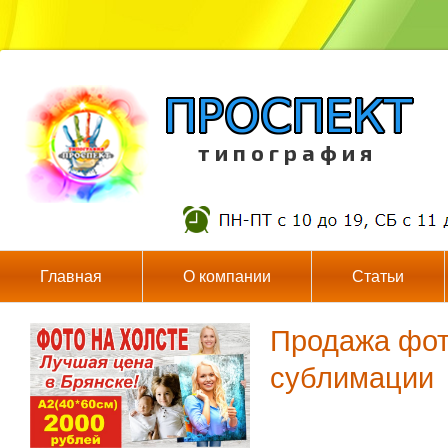
т и п о г р а ф и я
Главная
О компании
Статьи
Продажа фот
сублимации