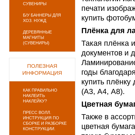
СУВЕНИРЫ
печати изображ
Б/У БАННЕРЫ ДЛЯ
купить фотобум
ХОЗ. НУЖД
Плёнка для л
ДЕРЕВЯННЫЕ
МАГНИТЫ
Такая плёнка 
(СУВЕНИРЫ)
документов и 
Ламинирование
ПОЛЕЗНАЯ
годы благодар
ИНФОРМАЦИЯ
купить плёнку
(А3, А4, А8).
КАК ПРАВИЛЬНО
НАКЛЕИТЬ
НАКЛЕЙКУ?
Цветная бумаг
ПРЕСС ВОЛЛ.
Также в ассорт
ИНСТРУКЦИЯ ПО
СБОРКЕ И РАЗБОРКЕ
цветная бумага
КОНСТРУКЦИИ.