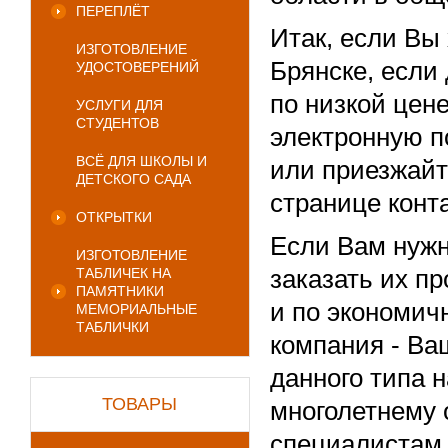
ПЕРЕПЛЁТ
Итак, если Вы 
ИЗГОТОВЛЕНИЕ
Брянске, если
УДОСТОВЕРЕНИЙ
по низкой цен
УСЛУГИ ДЛЯ
СТУДЕНТОВ
электронную по
ВСЁ ДЛЯ ШКОЛЫ И
или приезжайт
ДЕТСКОГО САДА
странице конт
ОТКРЫТКИ
Если Вам нужн
ИЗГОТОВЛЕНИЕ
ТАБЛИЧЕК НА
заказать их п
ПАМЯТНИКИ
и по экономич
МЕМОРИАЛЬНЫЕ
ТАБЛИЧКИ
компания - Ва
данного типа 
ТОВАРЫ
многолетнему
специалистам