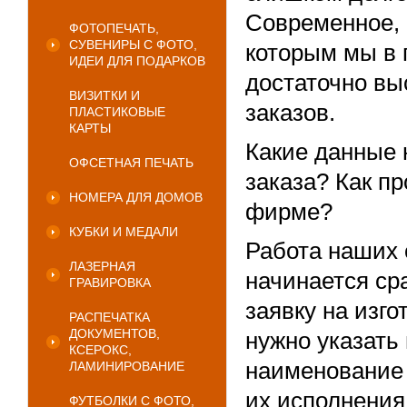
Современное, 
ФОТОПЕЧАТЬ,
СУВЕНИРЫ С ФОТО,
которым мы в 
ИДЕИ ДЛЯ ПОДАРКОВ
достаточно в
ВИЗИТКИ И
заказов.
ПЛАСТИКОВЫЕ
КАРТЫ
Какие данные
ОФСЕТНАЯ ПЕЧАТЬ
заказа? Как п
НОМЕРА ДЛЯ ДОМОВ
фирме?
КУБКИ И МЕДАЛИ
Работа наших 
ЛАЗЕРНАЯ
начинается ср
ГРАВИРОВКА
заявку на изго
РАСПЕЧАТКА
ДОКУМЕНТОВ,
нужно указать
КСЕРОКС,
наименование 
ЛАМИНИРОВАНИЕ
их исполнения
ФУТБОЛКИ С ФОТО,