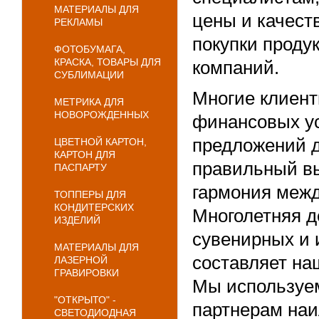
МАТЕРИАЛЫ ДЛЯ
цены и качест
РЕКЛАМЫ
покупки проду
ФОТОБУМАГА,
КРАСКА, ТОВАРЫ ДЛЯ
компаний.
СУБЛИМАЦИИ
Многие клиент
МЕТРИКА ДЛЯ
НОВОРОЖДЕННЫХ
финансовых ус
предложений 
ЦВЕТНОЙ КАРТОН,
КАРТОН ДЛЯ
правильный вы
ПАСПАРТУ
гармония межд
ТОППЕРЫ ДЛЯ
КОНДИТЕРСКИХ
Многолетняя д
ИЗДЕЛИЙ
сувенирных и
МАТЕРИАЛЫ ДЛЯ
составляет на
ЛАЗЕРНОЙ
ГРАВИРОВКИ
Мы используем
"ОТКРЫТО" -
партнерам наи
СВЕТОДИОДНАЯ