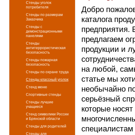
Стенды уголок
потребителя
Добро пожалов
Стенды по размерам
каталога прод
Заказчика
Стенды с
предприятия.
демонстрационными
панелями
предлагаем ог
Стенды
продукции и л
антитеррористическая
безопасность
сотрудничеств
Стенды пожарная
безопасность
на любой, сам
Стенды по охране труда
статье мы хот
Стенды классный уголок
необычайно по
Стенд меню
Спортивные стенды
серьёзный спро
Стенды лучшие
учащиеся
которые носят
Стенд символики России
многочисленн
и Брянской области
Стенды для родителей
специалистам 
Стенды для