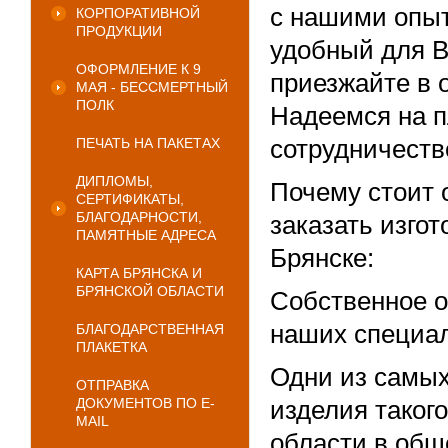
с нашими опы
КОРПОРАТИВНОЙ
ПРОДУКЦИИ
удобный для В
ОФОРМЛЕНИЕ К 9
приезжайте в 
МАЯ - БЕССМЕРТНЫЙ
ПОЛК
Надеемся на п
ПЕЧАТЬ НА ПАКЕТАХ
сотрудничеств
ДИПЛОМЫ,
Почему стоит 
СЕРТИФИКАТЫ,
БЛАГОДАРНОСТИ,
заказать изгот
ПАМЯТНЫЕ АДРЕСА
Брянске:
КАРТА БРЯНСКА И
БРЯНСКОЙ ОБЛАСТИ
Собственное о
наших специал
БЛАГОДАРСТВЕННАЯ
ПЛАКЕТКА
Одни из самых
ОТПРАВКА
ДОКУМЕНТОВ ПО E-
изделия такого
MAIL
области в общ