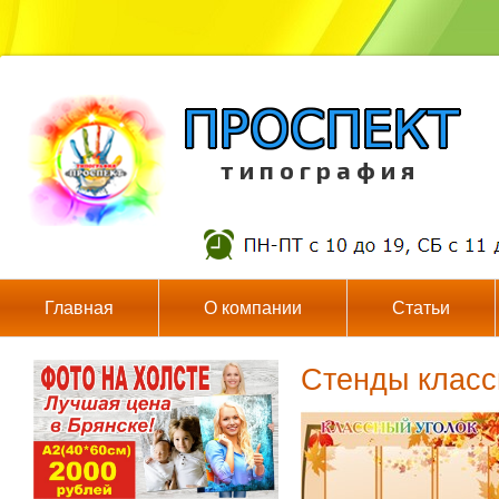
т и п о г р а ф и я
Главная
О компании
Статьи
Стенды класс