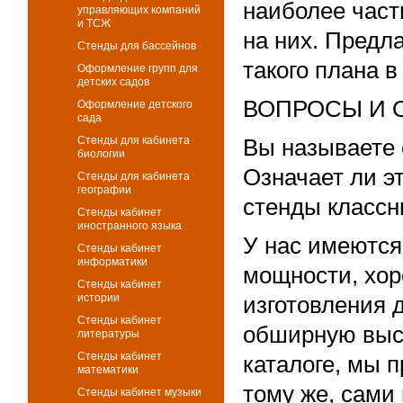
наиболее част
управляющих компаний
и ТСЖ
на них. Предл
Стенды для бассейнов
такого плана в
Оформление групп для
детских садов
ВОПРОСЫ И 
Оформление детского
сада
Стенды для кабинета
Вы называете 
биологии
Означает ли эт
Стенды для кабинета
географии
стенды классн
Стенды кабинет
иностранного языка
У нас имеютс
Стенды кабинет
информатики
мощности, хо
Стенды кабинет
истории
изготовления 
Стенды кабинет
обширную высо
литературы
Стенды кабинет
каталоге, мы 
математики
тому же, сами
Стенды кабинет музыки