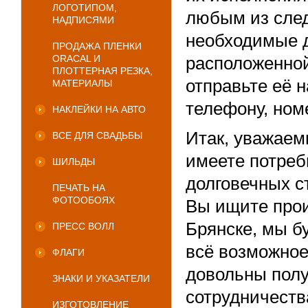
ЛОГОТИПОМ,
любым из сле
НАДПИСЯМИ
необходимые д
ПРОДАЖА ПЛЕНКИ
ORACAL И
расположенной
ПЛОТТЕРНАЯ РЕЗКА,
отправьте её н
МАТЕРИАЛЫ
телефону, ном
НАКЛЕЙКИ НА АВТО
Итак, уважаем
ВСЕ ДЛЯ СВАДЬБЫ
имеете потреб
ШИЛЬДЫ
долговечных с
ПЕЧАТЬ НА
ФОТООБОЯХ
Вы ищите прои
Брянске, мы б
ПРЕСС ВОЛЛ
всё возможное
ФЛАГИ
довольны полу
ЗНАКИ И УКАЗАТЕЛИ
сотрудничеств
ИЗГОТОВЛЕНИЕ