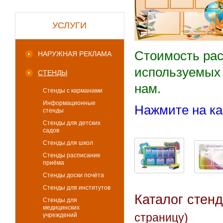
УСЛУГИ
Стоимость рас
НАРУЖНАЯ РЕКЛАМА
используемых 
СТЕНДЫ
нам.
Стенды с карманами
Информационные
Нажмите на ка
стенды
Стенды для детских
садов
Стенды для школ
Стенды расписание
приёма
Стенды доски почёта
Стенды для институтов
Каталог стен
Стенды для
медицинских
учреждений
страницу)