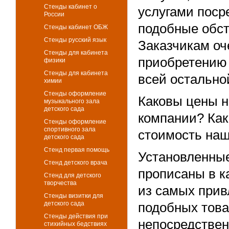
Стенды кабинет о
услугами посре
России
подобные обст
Стенды кабинет ОБЖ
Стенды русский язык
Заказчикам оч
Стенды для кабинета
приобретению 
физики
Стенды для кабинета
всей остально
химии
Стенды оформление
Каковы цены н
музыкального зала
детского сада
компании? Ка
Стенды оформление
спортивного зала
стоимость наш
детского сада
Стенд первая помощь
Установленные
Стенд детского врача
прописаны в к
Стенд для детского
творчества
из самых прив
Стенды визитки для
детского сада
подобных това
Стенды действия при
непосредствен
стихийных бедствиях