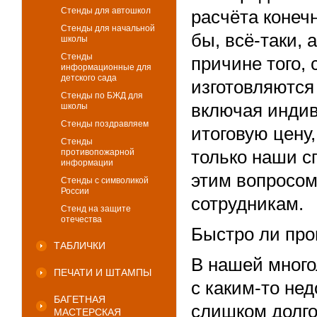
Стенды для автошкол
расчёта конеч
Стенды для начальной
бы, всё-таки,
школы
Стенды
причине того,
информационные для
детского сада
изготовляются
Стенды по БЖД для
включая индив
школы
Стенды поздравляем
итоговую цену,
Стенды
противопожарной
только наши с
информации
этим вопросо
Стенды с символикой
России
сотрудникам.
Стенд на защите
отечества
Быстро ли про
ТАБЛИЧКИ
В нашей много
ПЕЧАТИ И ШТАМПЫ
с каким-то не
БАГЕТНАЯ
слишком долго
МАСТЕРСКАЯ