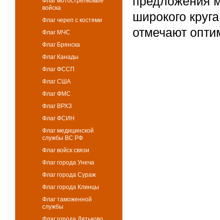
предложения м
Флаг мотострелковые
войска
широкого круг
Флаг череп с костями
отмечают опти
Флаг МЧС
Флаг Брянска
Флаг Канады
Флаг ФССП
Флаг США
Флаг ФМС
Флаг ВРХЗ
Флаг ФСИН
Флаг медицинской
службы ВС РФ
Флаг войск связи
Флаг города Унеча
Флаг города Сураж
Флаг города Клинцы
Флаг таможенной
службы
Флаг города Дятьково