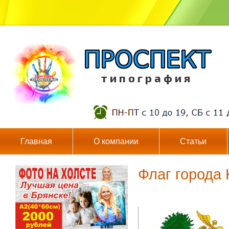
т и п о г р а ф и я
Главная
О компании
Статьи
Флаг города