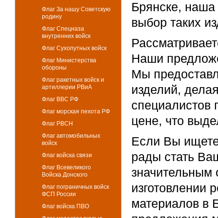
Брянске, наша
Флаг За нашу Советскую
родину
выбор таких из
Флаг Спецназа
внутренних войск
Рассматривает
Флаг Сухопутных войск
Наши предложе
Флаг Министерства
обороны
Мы предоставл
Флаг ракетных войск и
изделий, дела
артиллерии РВиА
Флаг ВВС РФ
специалистов 
Флаг морская пехота РФ
цене, что выде
Флаг РВСН
Флаг автомобильных
Если Вы ищете
войск
рады стать Ва
Флаг войска связи
Флаг Всевеликого
значительным 
Войска Донского
изготовлении 
Флаг пограничных войск
ФСП России
материалов в 
Флаг войска ПВО