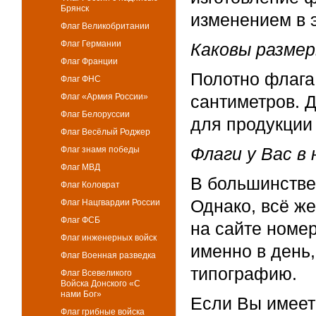
Брянск
изменением в 
Флаг Великобритании
Флаг Германии
Каковы размер
Флаг Франции
Полотно флага
Флаг ФНС
Флаг «Армия России»
сантиметров. 
Флаг Белоруссии
для продукции 
Флаг Весёлый Роджер
Флаги у Вас в
Флаг знамя победы
Флаг МВД
В большинстве
Флаг Коловрат
Однако, всё же
Флаг Нацгвардии России
Флаг ФСБ
на сайте номе
Флаг инженерных войск
именно в день,
Флаг Военная разведка
типографию.
Флаг Всевеликого
Войска Донского «С
нами Бог»
Если Вы имеет
Флаг грибные войска