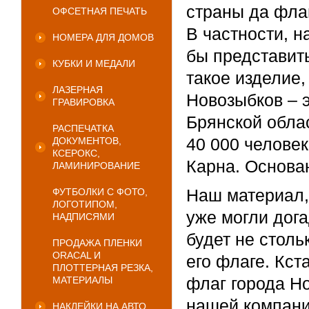
страны да фла
ОФСЕТНАЯ ПЕЧАТЬ
В частности, н
НОМЕРА ДЛЯ ДОМОВ
бы представит
КУБКИ И МЕДАЛИ
такое изделие,
ЛАЗЕРНАЯ
Новозыбков – 
ГРАВИРОВКА
Брянской обла
РАСПЕЧАТКА
40 000 челове
ДОКУМЕНТОВ,
КСЕРОКС,
Карна. Основан
ЛАМИНИРОВАНИЕ
Наш материал,
ФУТБОЛКИ С ФОТО,
ЛОГОТИПОМ,
уже могли дога
НАДПИСЯМИ
будет не столь
ПРОДАЖА ПЛЕНКИ
ORACAL И
его флаге. Кста
ПЛОТТЕРНАЯ РЕЗКА,
флаг города Н
МАТЕРИАЛЫ
нашей компани
НАКЛЕЙКИ НА АВТО