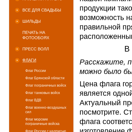
продукции так
ВСЕ ДЛЯ СВАДЬБЫ
возможность на
ШИЛЬДЫ
правильной пр
ПЕЧАТЬ НА
расположенным
ФОТООБОЯХ
В
ПРЕСС ВОЛЛ
ФЛАГИ
Расскажите, п
можно было б
Флаг России
Флаг Брянской области
Цена флага го
Флаг пограничных войск
является одно
Флаг танковых войск
Флаг ВДВ
Актуальный пр
Флаг военно-воздушных
посмотрите. Ст
сил
Флаг морские
флага соответ
пограничные войска
изготовление 
Флаг России с надписью