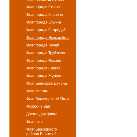
Флаг города Сельцо
Флаг города Карачев
Флаг города Злынка
Флаг города Стародуб
Флаг города Новозыбков
Флаг города Почеп
Флаг города Трубчевск
Флаг города Фокино
Флаг города Севска
Флаг города Жуковка
Флаг Брянского района
Флаг Москвы
Флаг Бессмертный Полк
Флажки 9 мая
Древко для флага
Флагшток
Флаг Брасовского
района Брянской