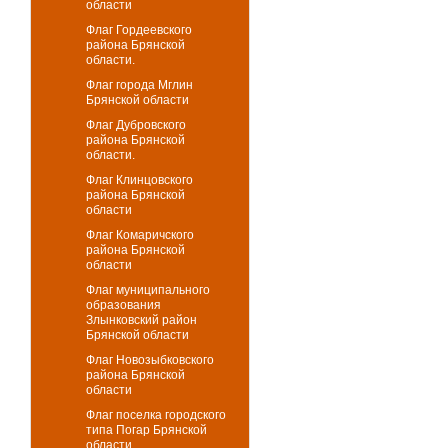
области
Флаг Гордеевского
района Брянской
области.
Флаг города Мглин
Брянской области
Флаг Дубровского
района Брянской
области.
Флаг Клинцовского
района Брянской
области
Флаг Комаричского
района Брянской
области
Флаг муниципального
образования
Злынковский район
Брянской области
Флаг Новозыбковского
района Брянской
области
Флаг поселка городского
типа Погар Брянской
области.