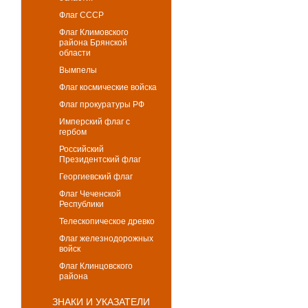
Флаг СССР
Флаг Климовского
района Брянской
области
Вымпелы
Флаг космические войска
Флаг прокуратуры РФ
Имперский флаг с
гербом
Российский
Президентский флаг
Георгиевский флаг
Флаг Чеченской
Республики
Телескопическое древко
Флаг железнодорожных
войск
Флаг Клинцовского
района
ЗНАКИ И УКАЗАТЕЛИ