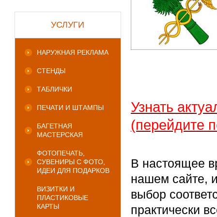
УСЛУГИ
НАРУЖНАЯ РЕКЛАМА
СТЕНДЫ
ТАБЛИЧКИ
Узнать актуа
ПЕЧАТИ И ШТАМПЫ
(перейдите п
БАГЕТНАЯ
МАСТЕРСКАЯ
ФОТОПЕЧАТЬ,
В настоящее в
СУВЕНИРЫ С ФОТО,
ИДЕИ ДЛЯ ПОДАРКОВ
нашем сайте, 
ВИЗИТКИ И
выбор соответ
ПЛАСТИКОВЫЕ
КАРТЫ
практически вс