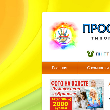
т и п о 
Главная
О компании