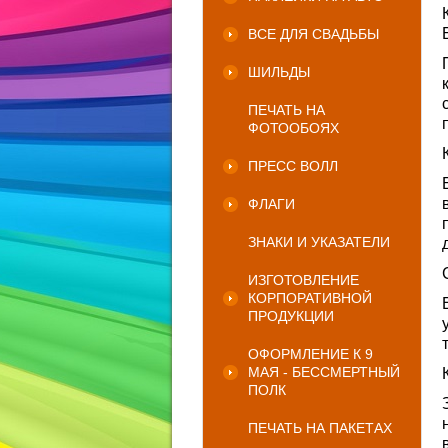
ВСЕ ДЛЯ СВАДЬБЫ
ШИЛЬДЫ
ПЕЧАТЬ НА
ФОТООБОЯХ
ПРЕСС ВОЛЛ
ФЛАГИ
ЗНАКИ И УКАЗАТЕЛИ
ИЗГОТОВЛЕНИЕ
КОРПОРАТИВНОЙ
ПРОДУКЦИИ
ОФОРМЛЕНИЕ К 9
МАЯ - БЕССМЕРТНЫЙ
ПОЛК
ПЕЧАТЬ НА ПАКЕТАХ