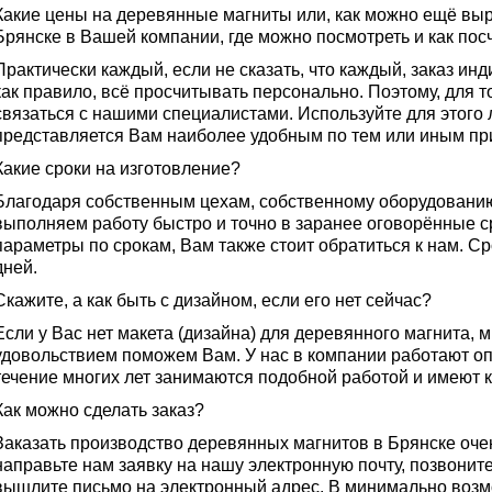
Какие цены на деревянные магниты или, как можно ещё выр
Брянске в Вашей компании, где можно посмотреть и как пос
Практически каждый, если не сказать, что каждый, заказ ин
как правило, всё просчитывать персонально. Поэтому, для 
связаться с нашими специалистами. Используйте для этого 
представляется Вам наиболее удобным по тем или иным пр
Какие сроки на изготовление?
Благодаря собственным цехам, собственному оборудованию
выполняем работу быстро и точно в заранее оговорённые с
параметры по срокам, Вам также стоит обратиться к нам. Ср
дней.
Скажите, а как быть с дизайном, если его нет сейчас?
Если у Вас нет макета (дизайна) для деревянного магнита, 
удовольствием поможем Вам. У нас в компании работают о
течение многих лет занимаются подобной работой и имеют к
Как можно сделать заказ?
Заказать производство деревянных магнитов в Брянске очен
направьте нам заявку на нашу электронную почту, позвонит
вышлите письмо на электронный адрес. В минимально воз