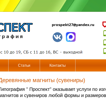
prospekt27@yandex.ru
г р а ф и я
Статьи
Контакты
Деревянные магниты (сувениры)
Типография " Проспект" оказывает услуги по и
магнитов и сувениров любой формы и размеров