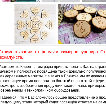
Стоимость завист от формы и размеров сувенира. От
пожалуйста.
Уважаемые Клиенты, мы рады приветствовать Вас на страни
целиком и полностью посвящена такой довольно популярно
как деревянные магниты. На заказ в Брянске мы их делаем 
в настоящее время невероятно богатый опыт в этой сфере
посмотреть изображения продукции такого плана, примеры
современном и технологичном оборудовании.
Надеемся, что у Вас сложилось общее представление о про
следующему этапу, который будет посвящён ответам на са