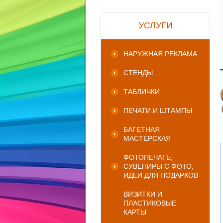
УСЛУГИ
НАРУЖНАЯ РЕКЛАМА
СТЕНДЫ
ТАБЛИЧКИ
ПЕЧАТИ И ШТАМПЫ
БАГЕТНАЯ
МАСТЕРСКАЯ
ФОТОПЕЧАТЬ,
СУВЕНИРЫ С ФОТО,
ИДЕИ ДЛЯ ПОДАРКОВ
ВИЗИТКИ И
ПЛАСТИКОВЫЕ
КАРТЫ