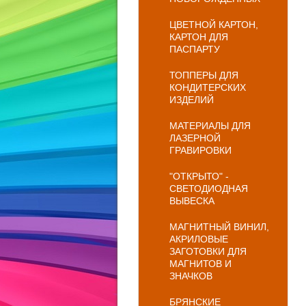
ЦВЕТНОЙ КАРТОН,
КАРТОН ДЛЯ
ПАСПАРТУ
ТОППЕРЫ ДЛЯ
КОНДИТЕРСКИХ
ИЗДЕЛИЙ
МАТЕРИАЛЫ ДЛЯ
ЛАЗЕРНОЙ
ГРАВИРОВКИ
"ОТКРЫТО" -
СВЕТОДИОДНАЯ
ВЫВЕСКА
МАГНИТНЫЙ ВИНИЛ,
АКРИЛОВЫЕ
ЗАГОТОВКИ ДЛЯ
МАГНИТОВ И
ЗНАЧКОВ
БРЯНСКИЕ