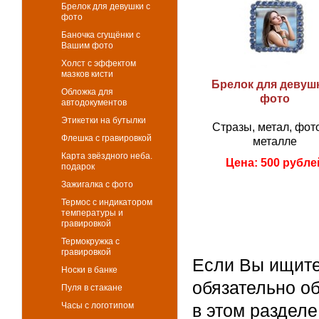
Брелок для девушки с
фото
Баночка сгущёнки с
Вашим фото
Холст с эффектом
мазков кисти
Брелок для девуш
Обложка для
фото
автодокументов
Этикетки на бутылки
Стразы, метал, фот
Флешка с гравировкой
металле
Карта звёздного неба.
Цена:
500 рубле
подарок
Зажигалка с фото
Термос с индикатором
температуры и
гравировкой
Термокружка с
гравировкой
Если Вы ищите
Носки в банке
обязательно о
Пуля в стакане
Часы с логотипом
в этом разделе