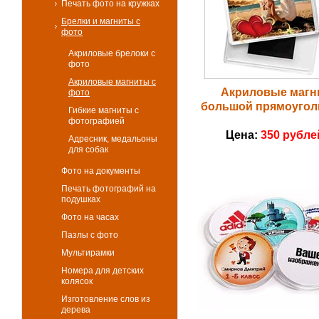
Печать фото на кружках
Брелки и магниты с
фото
Акриловые брелоки с
фото
Акриловые магниты с
Акриловые магн
фото
большой прямоуго
Гибкие магниты с
фотографией
Цена:
35
0
рубле
Адресник, медальоны
для собак
Фото на документы
Печать фотографий на
подушках
Фото на часах
Пазлы с фото
Мультирамки
Номера для детских
колясок
Изготовление слов из
дерева