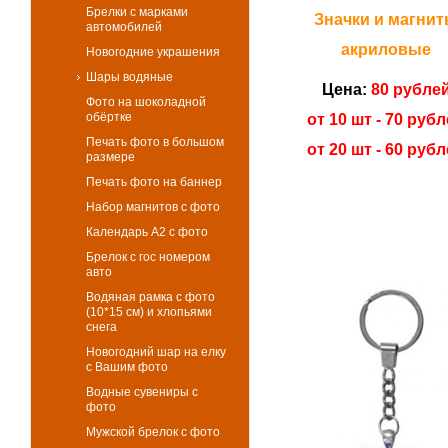
Брелки с марками
Значки и магни
автомобилей
акриловые
Новогодние украшения
Шары водяные
Цена:
80 рубле
Фото на шоколадной
обёртке
от 10 шт - 70 руб
Печать фото в большом
от 20 шт - 60 руб
размере
Печать фото на баннер
Набор магнитов с фото
Календарь А2 с фото
Брелок с гос номером
авто
Водяная рамка с фото
(10*15 см) и хлопьями
снега
Новогодний шар на елку
с Вашим фото
Водные сувениры с
фото
Мужской брелок с фото