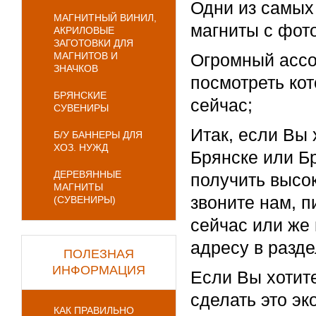
Одни из самых
МАГНИТНЫЙ ВИНИЛ,
магниты с фото 
АКРИЛОВЫЕ
ЗАГОТОВКИ ДЛЯ
МАГНИТОВ И
Огромный ассор
ЗНАЧКОВ
посмотреть кот
БРЯНСКИЕ
сейчас;
СУВЕНИРЫ
Итак, если Вы 
Б/У БАННЕРЫ ДЛЯ
ХОЗ. НУЖД
Брянске или Б
ДЕРЕВЯННЫЕ
получить высок
МАГНИТЫ
звоните нам, п
(СУВЕНИРЫ)
сейчас или же
адресу в разде
ПОЛЕЗНАЯ
ИНФОРМАЦИЯ
Если Вы хотит
сделать это э
КАК ПРАВИЛЬНО