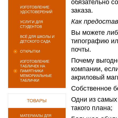
обязательно с
ИЗГОТОВЛЕНИЕ
заказа.
УДОСТОВЕРЕНИЙ
Как предоста
УСЛУГИ ДЛЯ
СТУДЕНТОВ
Вы можете либ
ВСЁ ДЛЯ ШКОЛЫ И
типографию ил
ДЕТСКОГО САДА
почты.
ОТКРЫТКИ
Почему выгодн
ИЗГОТОВЛЕНИЕ
ТАБЛИЧЕК НА
компании, если
ПАМЯТНИКИ
МЕМОРИАЛЬНЫЕ
акриловый магн
ТАБЛИЧКИ
Собственное б
Одни из самых 
ТОВАРЫ
такого плана;
МАТЕРИАЛЫ ДЛЯ