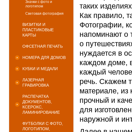
Значки с фото и
таких изделиях
логотипом
Как правило, 
Световая фотография
Фотографии, к
ВИЗИТКИ И
ПЛАСТИКОВЫЕ
напоминают о 
КАРТЫ
о путешествиях
ОФСЕТНАЯ ПЕЧАТЬ
нуждается в ос
НОМЕРА ДЛЯ ДОМОВ
каждом доме, в
КУБКИ И МЕДАЛИ
каждый человек
речь. Скажем т
ЛАЗЕРНАЯ
ГРАВИРОВКА
материале, из 
РАСПЕЧАТКА
прочный и кач
ДОКУМЕНТОВ,
КСЕРОКС,
для изготовлен
ЛАМИНИРОВАНИЕ
наружной и ин
ФУТБОЛКИ С ФОТО,
ЛОГОТИПОМ,
Далее в нашем