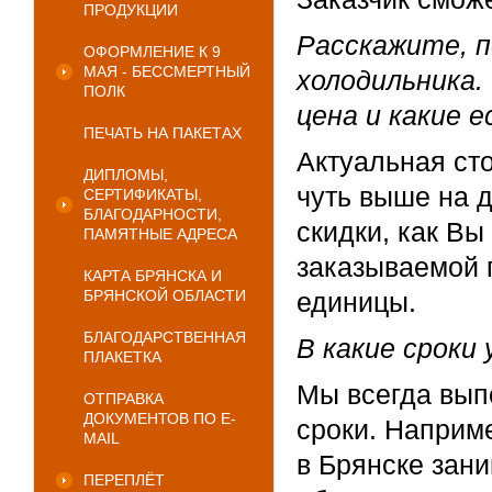
ПРОДУКЦИИ
Расскажите, п
ОФОРМЛЕНИЕ К 9
МАЯ - БЕССМЕРТНЫЙ
холодильника.
ПОЛК
цена и какие 
ПЕЧАТЬ НА ПАКЕТАХ
Актуальная ст
ДИПЛОМЫ,
чуть выше на д
СЕРТИФИКАТЫ,
БЛАГОДАРНОСТИ,
скидки, как Вы
ПАМЯТНЫЕ АДРЕСА
заказываемой 
КАРТА БРЯНСКА И
БРЯНСКОЙ ОБЛАСТИ
единицы.
БЛАГОДАРСТВЕННАЯ
В какие сроки
ПЛАКЕТКА
Мы всегда вып
ОТПРАВКА
ДОКУМЕНТОВ ПО E-
сроки. Наприме
MAIL
в Брянске зани
ПЕРЕПЛЁТ