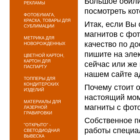
Большое обилие
РЕКЛАМЫ
посмотреть кот
ФОТОБУМАГА,
КРАСКА, ТОВАРЫ ДЛЯ
Итак, если Вы 
СУБЛИМАЦИИ
магнитов с фот
МЕТРИКА ДЛЯ
качество по до
НОВОРОЖДЕННЫХ
пишите на элек
ЦВЕТНОЙ КАРТОН,
КАРТОН ДЛЯ
сейчас или же
ПАСПАРТУ
нашем сайте а
ТОППЕРЫ ДЛЯ
КОНДИТЕРСКИХ
Почему стоит 
ИЗДЕЛИЙ
настоящий мом
МАТЕРИАЛЫ ДЛЯ
магниты с фот
ЛАЗЕРНОЙ
ГРАВИРОВКИ
Собственное п
"ОТКРЫТО" -
работы специа
СВЕТОДИОДНАЯ
ВЫВЕСКА