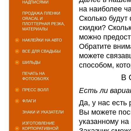
НАДПИСЯМИ
на наиболее ч
ПРОДАЖА ПЛЕНКИ
Сколько будут 
ORACAL И
ПЛОТТЕРНАЯ РЕЗКА,
скидки? Скольк
МАТЕРИАЛЫ
можно предост
НАКЛЕЙКИ НА АВТО
Обратите вним
ВСЕ ДЛЯ СВАДЬБЫ
можете связав
ШИЛЬДЫ
способом, кот
ПЕЧАТЬ НА
В 
ФОТООБОЯХ
Есть ли вари
ПРЕСС ВОЛЛ
ФЛАГИ
Да, у нас есть
Вы можете пос
ЗНАКИ И УКАЗАТЕЛИ
указанному на
ИЗГОТОВЛЕНИЕ
КОРПОРАТИВНОЙ
Заказчик сможе