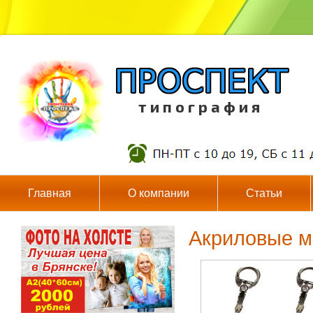
т и п о г р а ф и я
Главная
О компании
Статьи
Акриловые м