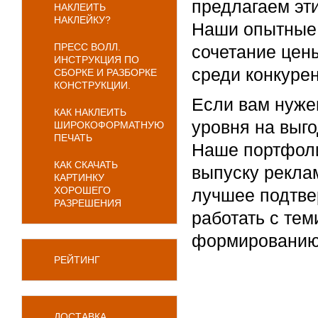
предлагаем эт
НАКЛЕИТЬ
НАКЛЕЙКУ?
Наши опытные 
ПРЕСС ВОЛЛ.
сочетание цены
ИНСТРУКЦИЯ ПО
среди конкурен
СБОРКЕ И РАЗБОРКЕ
КОНСТРУКЦИИ.
Если вам нуже
КАК НАКЛЕИТЬ
уровня на выг
ШИРОКОФОРМАТНУЮ
ПЕЧАТЬ
Наше портфоли
КАК СКАЧАТЬ
выпуску рекла
КАРТИНКУ
ХОРОШЕГО
лучшее подтве
РАЗРЕШЕНИЯ
работать с тем
формированию
РЕЙТИНГ
ДОСТАВКА