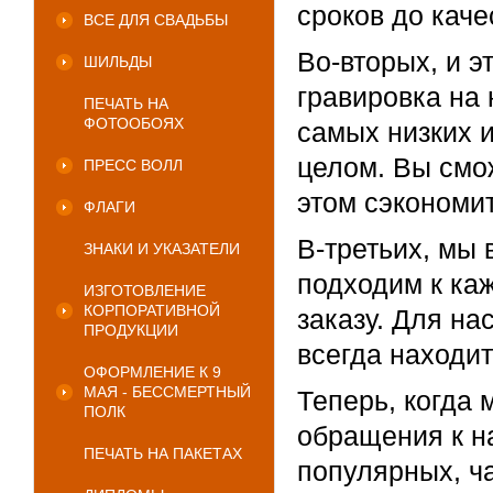
сроков до каче
ВСЕ ДЛЯ СВАДЬБЫ
Во-вторых, и 
ШИЛЬДЫ
гравировка на 
ПЕЧАТЬ НА
ФОТООБОЯХ
самых низких и
целом. Вы смож
ПРЕСС ВОЛЛ
этом сэкономи
ФЛАГИ
В-третьих, мы
ЗНАКИ И УКАЗАТЕЛИ
подходим к ка
ИЗГОТОВЛЕНИЕ
КОРПОРАТИВНОЙ
заказу. Для нас
ПРОДУКЦИИ
всегда находит
ОФОРМЛЕНИЕ К 9
МАЯ - БЕССМЕРТНЫЙ
Теперь, когда
ПОЛК
обращения к н
ПЕЧАТЬ НА ПАКЕТАХ
популярных, ч