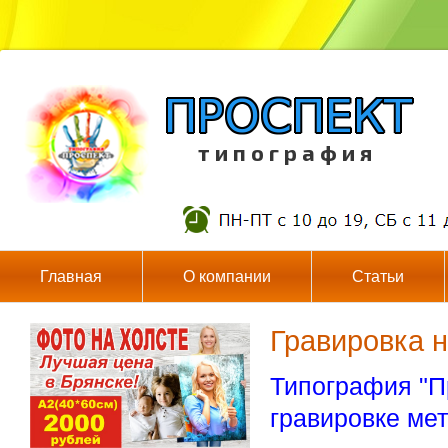
т и п о г р а ф и я
Главная
О компании
Статьи
Гравировка н
Типография "П
гравировке ме