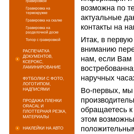
гравировкой
возможна по те
Гравировка на
термокружке
актуальные да
Гравировка на скалке
контакты на на
Гравировка на
разделочной доске
Итак, в перву
Топор с гравировкой
вниманию пере
РАСПЕЧАТКА
ДОКУМЕНТОВ,
нам, если Вам
КСЕРОКС,
востребованная
ЛАМИНИРОВАНИЕ
наручных часа
ФУТБОЛКИ С ФОТО,
ЛОГОТИПОМ,
Во-первых, мы
НАДПИСЯМИ
производитель
ПРОДАЖА ПЛЕНКИ
ORACAL И
обращаетесь к 
ПЛОТТЕРНАЯ РЕЗКА,
МАТЕРИАЛЫ
этом возможны
положительным
НАКЛЕЙКИ НА АВТО