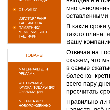
выгодные и пр
ДЕТСКОГО САДА
многочисленны
ОТКРЫТКИ
оставленными 
ИЗГОТОВЛЕНИЕ
ТАБЛИЧЕК НА
В какие сроки
ПАМЯТНИКИ
МЕМОРИАЛЬНЫЕ
такого плана, 
ТАБЛИЧКИ
Вашу компани
Отвечая на по
ТОВАРЫ
скажем, что м
в самые сжаты
МАТЕРИАЛЫ ДЛЯ
РЕКЛАМЫ
более конкретн
всего пару дне
ФОТОБУМАГА,
КРАСКА, ТОВАРЫ ДЛЯ
просчитать сро
СУБЛИМАЦИИ
Правильно ли 
МЕТРИКА ДЛЯ
НОВОРОЖДЕННЫХ
написать всё ч