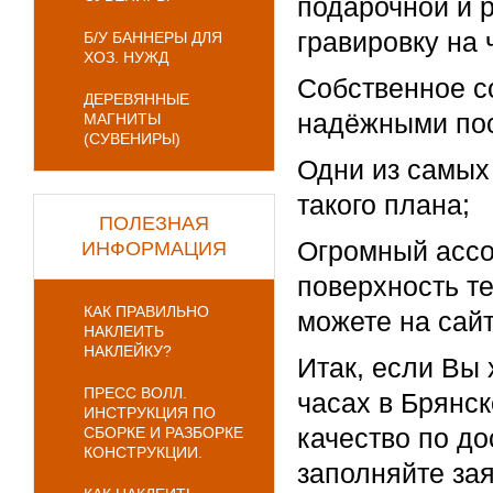
подарочной и 
гравировку на 
Б/У БАННЕРЫ ДЛЯ
ХОЗ. НУЖД
Собственное с
ДЕРЕВЯННЫЕ
надёжными по
МАГНИТЫ
(СУВЕНИРЫ)
Одни из самых
такого плана;
ПОЛЕЗНАЯ
Огромный ассо
ИНФОРМАЦИЯ
поверхность те
КАК ПРАВИЛЬНО
можете на сай
НАКЛЕИТЬ
НАКЛЕЙКУ?
Итак, если Вы 
ПРЕСС ВОЛЛ.
часах в Брянск
ИНСТРУКЦИЯ ПО
качество по до
СБОРКЕ И РАЗБОРКЕ
КОНСТРУКЦИИ.
заполняйте зая