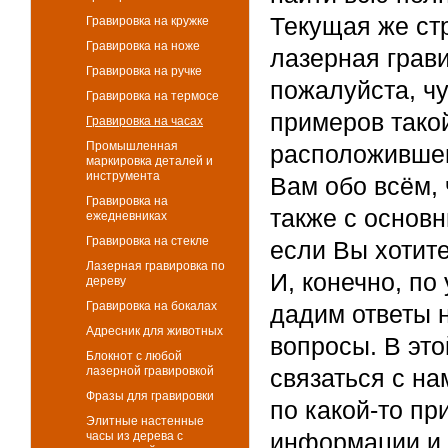
Текущая же стр
Гравировка на кружке
Гравировка на ноже
лазерная грав
Гравировка на ручке
пожалуйста, ч
Гравировка на термосе
примеров тако
Гравировка на часах
Промышленная
расположившем
маркировка деталей и
инструмента
Вам обо всём, 
Гравировка на
также с основ
ежедневниках
Гравировка на стекле
если Вы хотите
Лазерная гравировка по
И, конечно, п
дереву
Гравировка на бокалах
дадим ответы 
Адресник для животных
вопросы. В это
Блокнот с любой
лазерной гравировкой
связаться с н
Фразы для гравировки
по какой-то п
Элитные настенные
информации и 
часы из дерева с