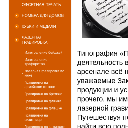
ОФСЕТНАЯ ПЕЧАТЬ
НОМЕРА ДЛЯ ДОМОВ
КУБКИ И МЕДАЛИ
ЛАЗЕРНАЯ
ГРАВИРОВКА
Типография «П
Изготовление бейджей
Изготовление
деятельность в
трафаретов
арсенале всё 
Лазерная гравировка по
коже
уважаемые Зак
Гравировка на
армейском жетоне
продукции и ус
Гравировка на брелоке
прочего, мы и
Гравировка на фляжке
лазерной грав
Гравировка на флешке
Путешествуя п
Гравировка на
визитнице
найти всю пол
Гравировка на зажигалке