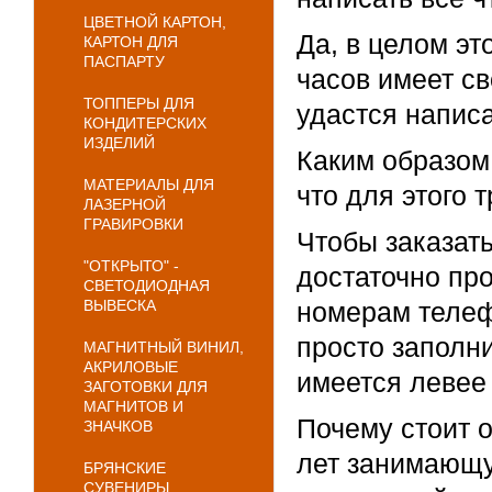
ЦВЕТНОЙ КАРТОН,
Да, в целом эт
КАРТОН ДЛЯ
ПАСПАРТУ
часов имеет св
ТОППЕРЫ ДЛЯ
удастся написа
КОНДИТЕРСКИХ
ИЗДЕЛИЙ
Каким образом
МАТЕРИАЛЫ ДЛЯ
что для этого 
ЛАЗЕРНОЙ
ГРАВИРОВКИ
Чтобы заказать
"ОТКРЫТО" -
достаточно про
СВЕТОДИОДНАЯ
ВЫВЕСКА
номерам телеф
просто заполн
МАГНИТНЫЙ ВИНИЛ,
АКРИЛОВЫЕ
имеется левее 
ЗАГОТОВКИ ДЛЯ
МАГНИТОВ И
Почему стоит 
ЗНАЧКОВ
лет занимающу
БРЯНСКИЕ
СУВЕНИРЫ