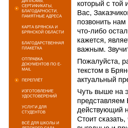
ДИПЛОМЫ,
который с той 
СЕРТИФИКАТЫ,
БЛАГОДАРНОСТИ,
Вас, Заказчико
ПАМЯТНЫЕ АДРЕСА
позвонить нам 
КАРТА БРЯНСКА И
что-либо оста
БРЯНСКОЙ ОБЛАСТИ
кажется, явля
БЛАГОДАРСТВЕННАЯ
важным. Звучи
ПЛАКЕТКА
ОТПРАВКА
Пожалуйста, р
ДОКУМЕНТОВ ПО E-
текстом в Брян
MAIL
актуальный пре
ПЕРЕПЛЁТ
Чуть выше на 
ИЗГОТОВЛЕНИЕ
УДОСТОВЕРЕНИЙ
представляем 
УСЛУГИ ДЛЯ
действующий н
СТУДЕНТОВ
Стоит сказать,
ВСЁ ДЛЯ ШКОЛЫ И