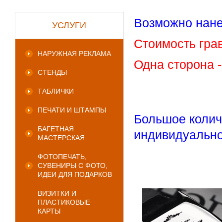
Возможно нане
УСЛУГИ
Стоимость гра
НАРУЖНАЯ РЕКЛАМА
Одна сторона -
СТЕНДЫ
ТАБЛИЧКИ
ПЕЧАТИ И ШТАМПЫ
Большое колич
БАГЕТНАЯ
индивидуально.
МАСТЕРСКАЯ
ФОТОПЕЧАТЬ,
СУВЕНИРЫ С ФОТО,
ИДЕИ ДЛЯ ПОДАРКОВ
ВИЗИТКИ И
ПЛАСТИКОВЫЕ
КАРТЫ