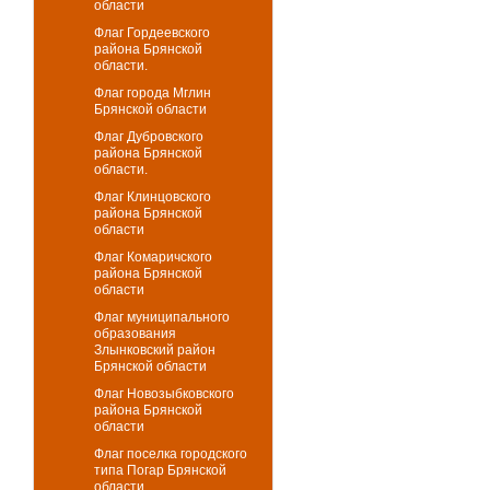
области
Флаг Гордеевского
района Брянской
области.
Флаг города Мглин
Брянской области
Флаг Дубровского
района Брянской
области.
Флаг Клинцовского
района Брянской
области
Флаг Комаричского
района Брянской
области
Флаг муниципального
образования
Злынковский район
Брянской области
Флаг Новозыбковского
района Брянской
области
Флаг поселка городского
типа Погар Брянской
области.