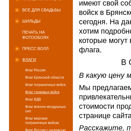
имеют свой со
ВСЕ ДЛЯ СВАДЬБЫ
войск в Брянс
сегодня. На да
ШИЛЬДЫ
хотим подробн
ПЕЧАТЬ НА
ФОТООБОЯХ
которые могут
флага.
ПРЕСС ВОЛЛ
ФЛАГИ
В 
Флаг России
В какую цену 
Флаг Брянской области
Флаг пограничных войск
Мы предлагаем
Флаг танковых войск
привлекательн
Флаг ВДВ
стоимости прод
Флаг военно-воздушных
сил
странице сайта
Флаг морские
пограничные войска
Расскажите, п
Флаг России с надписью