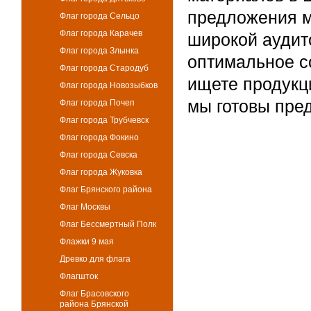
предложения м
Флаг города Сельцо
Флаг города Карачев
широкой аудит
Флаг города Злынка
оптимальное с
Флаг города Стародуб
ищете продукц
Флаг города Новозыбков
мы готовы пре
Флаг города Почеп
Флаг города Трубчевск
Флаг города Фокино
Флаг города Севска
Флаг города Жуковка
Флаг Брянского района
Флаг Москвы
Флаг Бессмертный Полк
Флажки 9 мая
Древко для флага
Флагшток
Флаг Брасовского
района Брянской