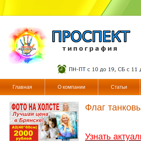
т и п о г р а ф и я
Главная
О компании
Статьи
Флаг танковы
Узнать актуа