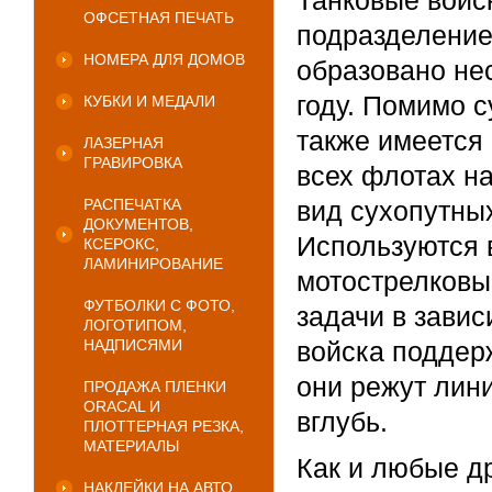
Танковые войс
ОФСЕТНАЯ ПЕЧАТЬ
подразделение
НОМЕРА ДЛЯ ДОМОВ
образовано нес
году. Помимо 
КУБКИ И МЕДАЛИ
также имеется 
ЛАЗЕРНАЯ
ГРАВИРОВКА
всех флотах н
РАСПЕЧАТКА
вид сухопутных
ДОКУМЕНТОВ,
Используются 
КСЕРОКС,
ЛАМИНИРОВАНИЕ
мотострелковы
ФУТБОЛКИ С ФОТО,
задачи в завис
ЛОГОТИПОМ,
НАДПИСЯМИ
войска поддер
они режут лин
ПРОДАЖА ПЛЕНКИ
ORACAL И
вглубь.
ПЛОТТЕРНАЯ РЕЗКА,
МАТЕРИАЛЫ
Как и любые др
НАКЛЕЙКИ НА АВТО