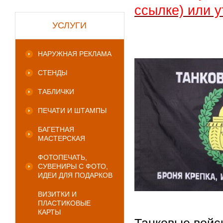
ссылке) или у
УСЛУГИ
НАРУЖНАЯ РЕКЛАМА
СТЕНДЫ
ТАБЛИЧКИ
ПЕЧАТИ И ШТАМПЫ
БАГЕТНАЯ
МАСТЕРСКАЯ
ФОТОПЕЧАТЬ,
СУВЕНИРЫ С ФОТО,
ИДЕИ ДЛЯ ПОДАРКОВ
ВИЗИТКИ И
ПЛАСТИКОВЫЕ
КАРТЫ