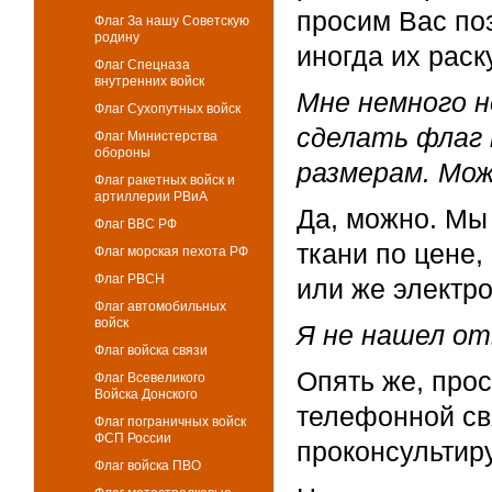
просим Вас поз
Флаг За нашу Советскую
родину
иногда их раск
Флаг Спецназа
внутренних войск
Мне немного н
Флаг Сухопутных войск
сделать флаг 
Флаг Министерства
обороны
размерам. Мож
Флаг ракетных войск и
артиллерии РВиА
Да, можно. Мы
Флаг ВВС РФ
ткани по цене,
Флаг морская пехота РФ
Флаг РВСН
или же электр
Флаг автомобильных
войск
Я не нашел от
Флаг войска связи
Опять же, прос
Флаг Всевеликого
Войска Донского
телефонной св
Флаг пограничных войск
ФСП России
проконсультир
Флаг войска ПВО