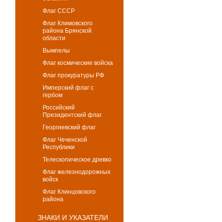
Флаг СССР
Флаг Климовского
района Брянской
области
Вымпелы
Флаг космические войска
Флаг прокуратуры РФ
Имперский флаг с
гербом
Российский
Президентский флаг
Георгиевский флаг
Флаг Чеченской
Республики
Телескопическое древко
Флаг железнодорожных
войск
Флаг Клинцовского
района
ЗНАКИ И УКАЗАТЕЛИ