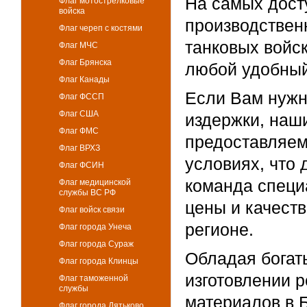
На самых дост
Флаг мотострелковые
войска
производствен
Флаг череп с костями
танковых войск
Флаг МЧС
Флаг Брянска
любой удобный
Флаг Канады
Если Вам нужн
Флаг ФССП
Флаг США
издержки, наш
Флаг ФМС
предоставляем
Флаг ВРХЗ
условиях, что 
Флаг ФСИН
команда специ
Флаг медицинской
службы ВС РФ
цены и качеств
Флаг войск связи
регионе.
Флаг города Унеча
Флаг города Сураж
Обладая богат
Флаг города Клинцы
изготовлении 
Флаг таможенной
службы
материалов в 
Флаг города Дятьково