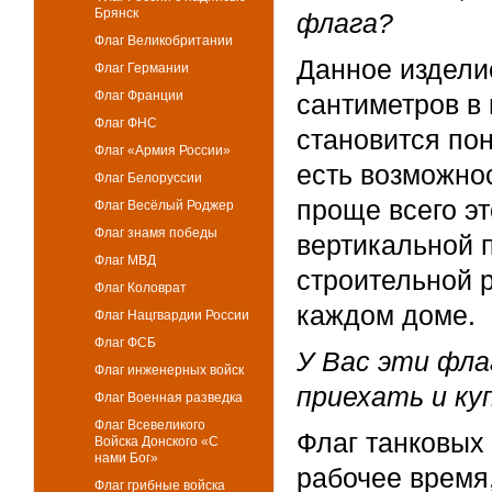
Брянск
флага?
Флаг Великобритании
Данное издели
Флаг Германии
Флаг Франции
сантиметров в 
Флаг ФНС
становится пон
Флаг «Армия России»
есть возможнос
Флаг Белоруссии
проще всего эт
Флаг Весёлый Роджер
Флаг знамя победы
вертикальной 
Флаг МВД
строительной р
Флаг Коловрат
каждом доме.
Флаг Нацгвардии России
Флаг ФСБ
У Вас эти фла
Флаг инженерных войск
приехать и ку
Флаг Военная разведка
Флаг Всевеликого
Флаг танковых
Войска Донского «С
нами Бог»
рабочее время
Флаг грибные войска