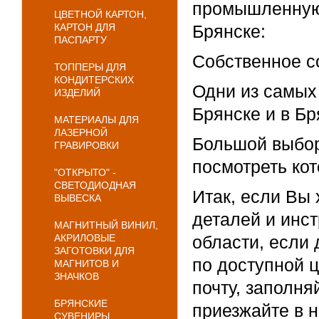
промышленную 
ЦВЕТНОЙ КАРТОН,
КАРТОН ДЛЯ
Брянске:
ПАСПАРТУ
Собственное с
ТОППЕРЫ ДЛЯ
КОНДИТЕРСКИХ
Одни из самых 
ИЗДЕЛИЙ
Брянске и в Бр
МАТЕРИАЛЫ ДЛЯ
ЛАЗЕРНОЙ
Большой выбор
ГРАВИРОВКИ
посмотреть ко
"ОТКРЫТО" -
СВЕТОДИОДНАЯ
Итак, если Вы
ВЫВЕСКА
деталей и инс
МАГНИТНЫЙ ВИНИЛ,
АКРИЛОВЫЕ
области, если 
ЗАГОТОВКИ ДЛЯ
по доступной ц
МАГНИТОВ И
ЗНАЧКОВ
почту, заполня
БРЯНСКИЕ
приезжайте в н
СУВЕНИРЫ