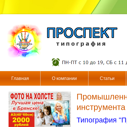
т и п о г р а ф и я
Главная
О компании
Статьи
Промышленна
инструмента
Типография "П