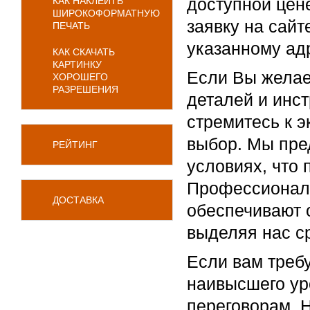
доступной цене
КАК НАКЛЕИТЬ
ШИРОКОФОРМАТНУЮ
заявку на сайт
ПЕЧАТЬ
указанному ад
КАК СКАЧАТЬ
КАРТИНКУ
Если Вы желае
ХОРОШЕГО
РАЗРЕШЕНИЯ
деталей и инс
стремитесь к 
выбор. Мы пре
РЕЙТИНГ
условиях, что 
Профессионали
ДОСТАВКА
обеспечивают 
выделяя нас ср
Если вам треб
наивысшего ур
переговорам. 