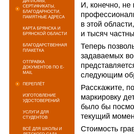
ДИПЛОМЫ,
И, конечно, н
СЕРТИФИКАТЫ,
БЛАГОДАРНОСТИ,
профессионали
ПАМЯТНЫЕ АДРЕСА
в этой области
КАРТА БРЯНСКА И
и тысяч частны
БРЯНСКОЙ ОБЛАСТИ
Теперь позволь
БЛАГОДАРСТВЕННАЯ
ПЛАКЕТКА
задаваемых во
ОТПРАВКА
представляетс
ДОКУМЕНТОВ ПО E-
MAIL
следующим об
ПЕРЕПЛЁТ
Расскажите, п
ИЗГОТОВЛЕНИЕ
маркировку дет
УДОСТОВЕРЕНИЙ
было бы посмо
УСЛУГИ ДЛЯ
текущий момен
СТУДЕНТОВ
Стоимость грав
ВСЁ ДЛЯ ШКОЛЫ И