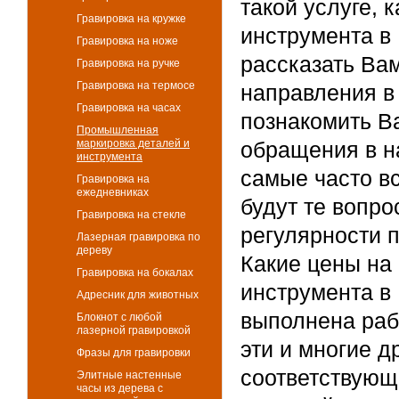
такой услуге,
Гравировка на кружке
инструмента в
Гравировка на ноже
рассказать Вам
Гравировка на ручке
Гравировка на термосе
направления в 
Гравировка на часах
познакомить В
Промышленная
маркировка деталей и
обращения в н
инструмента
самые часто в
Гравировка на
ежедневниках
будут те вопро
Гравировка на стекле
регулярности 
Лазерная гравировка по
дереву
Какие цены на
Гравировка на бокалах
инструмента в 
Адресник для животных
выполнена рабо
Блокнот с любой
лазерной гравировкой
эти и многие 
Фразы для гравировки
соответствующ
Элитные настенные
часы из дерева с