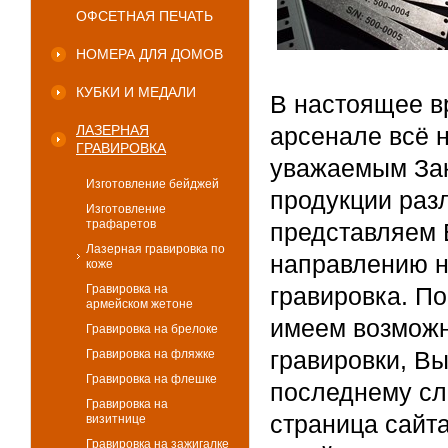
ОФСЕТНАЯ ПЕЧАТЬ
НОМЕРА ДЛЯ ДОМОВ
КУБКИ И МЕДАЛИ
В настоящее в
ЛАЗЕРНАЯ
арсенале всё 
ГРАВИРОВКА
уважаемым Зак
Изготовление бейджей
продукции разл
Изготовление
трафаретов
представляем
Лазерная гравировка по
направлению н
коже
Гравировка на
гравировка. По
армейском жетоне
имеем возможн
Гравировка на брелоке
гравировки, Вы
Гравировка на фляжке
Гравировка на флешке
последнему сло
Гравировка на
страница сайт
визитнице
Гравировка на зажигалке