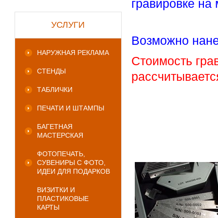
гравировке на
УСЛУГИ
Возможно нане
НАРУЖНАЯ РЕКЛАМА
Стоимость гра
СТЕНДЫ
рассчитываетс
ТАБЛИЧКИ
ПЕЧАТИ И ШТАМПЫ
БАГЕТНАЯ
МАСТЕРСКАЯ
ФОТОПЕЧАТЬ,
СУВЕНИРЫ С ФОТО,
ИДЕИ ДЛЯ ПОДАРКОВ
ВИЗИТКИ И
ПЛАСТИКОВЫЕ
КАРТЫ