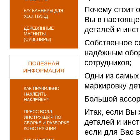
Почему стоит 
Б/У БАННЕРЫ ДЛЯ
ХОЗ. НУЖД
Вы в настояще
деталей и инст
ДЕРЕВЯННЫЕ
МАГНИТЫ
(СУВЕНИРЫ)
Собственное с
надёжным обор
сотрудников;
ПОЛЕЗНАЯ
ИНФОРМАЦИЯ
Одни из самых
маркировку де
КАК ПРАВИЛЬНО
НАКЛЕИТЬ
Большой ассорт
НАКЛЕЙКУ?
Итак, если Вы
ПРЕСС ВОЛЛ.
ИНСТРУКЦИЯ ПО
деталей и инст
СБОРКЕ И РАЗБОРКЕ
КОНСТРУКЦИИ.
если для Вас 