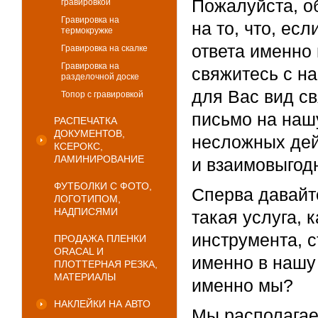
Пожалуйста, о
гравировкой
Гравировка на
на то, что, ес
термокружке
ответа именно
Гравировка на скалке
Гравировка на
свяжитесь с н
разделочной доске
для Вас вид с
Топор с гравировкой
письмо на нашу
РАСПЕЧАТКА
ДОКУМЕНТОВ,
несложных дей
КСЕРОКС,
ЛАМИНИРОВАНИЕ
и взаимовыгодн
ФУТБОЛКИ С ФОТО,
Сперва давайт
ЛОГОТИПОМ,
НАДПИСЯМИ
такая услуга,
инструмента, 
ПРОДАЖА ПЛЕНКИ
ORACAL И
именно в нашу
ПЛОТТЕРНАЯ РЕЗКА,
МАТЕРИАЛЫ
именно мы?
НАКЛЕЙКИ НА АВТО
Мы располагае