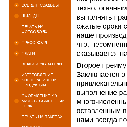
ВСЕ ДЛЯ СВАДЬБЫ
технологичным
выполнять пра
ШИЛЬДЫ
сжатые сроки 
ПЕЧАТЬ НА
ФОТООБОЯХ
наше производ
ПРЕСС ВОЛЛ
что, несомнен
сказывается на
ФЛАГИ
Второе преиму
ЗНАКИ И УКАЗАТЕЛИ
Заключается о
ИЗГОТОВЛЕНИЕ
КОРПОРАТИВНОЙ
привлекательн
ПРОДУКЦИИ
выполнение раб
ОФОРМЛЕНИЕ К 9
многочисленны
МАЯ - БЕССМЕРТНЫЙ
ПОЛК
оставленным в
ПЕЧАТЬ НА ПАКЕТАХ
нами всегда п