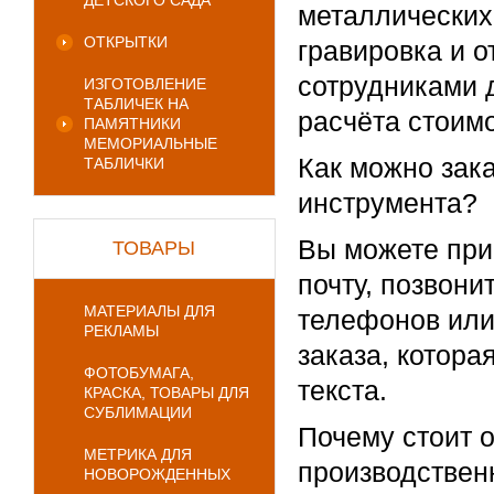
ДЕТСКОГО САДА
металлических
ОТКРЫТКИ
гравировка и 
сотрудниками 
ИЗГОТОВЛЕНИЕ
ТАБЛИЧЕК НА
расчёта стоим
ПАМЯТНИКИ
МЕМОРИАЛЬНЫЕ
Как можно зак
ТАБЛИЧКИ
инструмента?
Вы можете при
ТОВАРЫ
почту, позвони
МАТЕРИАЛЫ ДЛЯ
телефонов или
РЕКЛАМЫ
заказа, котора
ФОТОБУМАГА,
текста.
КРАСКА, ТОВАРЫ ДЛЯ
СУБЛИМАЦИИ
Почему стоит 
МЕТРИКА ДЛЯ
производственн
НОВОРОЖДЕННЫХ