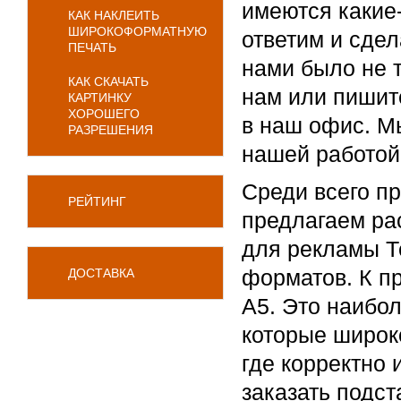
имеются какие
КАК НАКЛЕИТЬ
ШИРОКОФОРМАТНУЮ
ответим и сдел
ПЕЧАТЬ
нами было не 
КАК СКАЧАТЬ
нам или пишите
КАРТИНКУ
ХОРОШЕГО
в наш офис. М
РАЗРЕШЕНИЯ
нашей работой
Среди всего пр
РЕЙТИНГ
предлагаем ра
для рекламы Т
форматов. К п
ДОСТАВКА
А5. Это наибо
которые широк
где корректно 
заказать подст