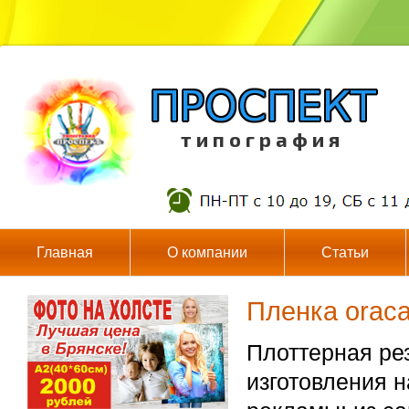
т и п о г р а ф и я
Главная
О компании
Статьи
Пленка oraca
Плоттерная ре
изготовления 