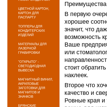
Преимущества 
ЦВЕТНОЙ КАРТОН,
В первую очер
КАРТОН ДЛЯ
ПАСПАРТУ
хорошее соотно
ТОППЕРЫ ДЛЯ
значит, что д
КОНДИТЕРСКИХ
ИЗДЕЛИЙ
возможность к
Ваше предприя
МАТЕРИАЛЫ ДЛЯ
ЛАЗЕРНОЙ
или стоматолог
ГРАВИРОВКИ
направленност
"ОТКРЫТО" -
СВЕТОДИОДНАЯ
стоит обратит
ВЫВЕСКА
наклеек.
МАГНИТНЫЙ ВИНИЛ,
АКРИЛОВЫЕ
Второе что хоч
ЗАГОТОВКИ ДЛЯ
качество и све
МАГНИТОВ И
ЗНАЧКОВ
Ровные края и 
БРЯНСКИЕ