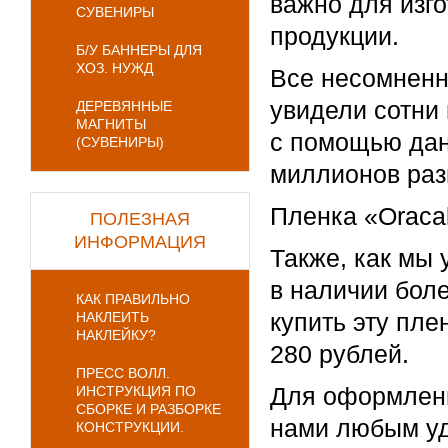
важно для изг
СУВЕНИРЫ
продукции.
Б/У БАННЕРЫ ДЛЯ
ХОЗ. НУЖД
Все несомненн
увидели сотни 
ДЕРЕВЯННЫЕ
МАГНИТЫ
с помощью дан
(СУВЕНИРЫ)
миллионов раз
Пленка «Oraca
ПОЛЕЗНАЯ
ИНФОРМАЦИЯ
Также, как мы 
в наличии боле
КАК ПРАВИЛЬНО
купить эту пле
НАКЛЕИТЬ
НАКЛЕЙКУ?
280 рублей.
ПРЕСС ВОЛЛ.
Для оформлени
ИНСТРУКЦИЯ ПО
СБОРКЕ И РАЗБОРКЕ
нами любым уд
КОНСТРУКЦИИ.