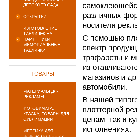
самоклеющейс
ДЕТСКОГО САДА
различных фор
ОТКРЫТКИ
носители рекл
ИЗГОТОВЛЕНИЕ
ТАБЛИЧЕК НА
С помощью пло
ПАМЯТНИКИ
МЕМОРИАЛЬНЫЕ
спектр продукц
ТАБЛИЧКИ
трафареты и м
изготавливают
ТОВАРЫ
магазинов и др
автомобили.
МАТЕРИАЛЫ ДЛЯ
РЕКЛАМЫ
В нашей типог
плоттерной ре
ФОТОБУМАГА,
КРАСКА, ТОВАРЫ ДЛЯ
ценам, так и к
СУБЛИМАЦИИ
исполнениях.
МЕТРИКА ДЛЯ
НОВОРОЖДЕННЫХ