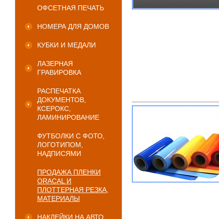
ОФСЕТНАЯ ПЕЧАТЬ
НОМЕРА ДЛЯ ДОМОВ
КУБКИ И МЕДАЛИ
ЛАЗЕРНАЯ
ГРАВИРОВКА
РАСПЕЧАТКА
ДОКУМЕНТОВ,
КСЕРОКС,
ЛАМИНИРОВАНИЕ
ФУТБОЛКИ С ФОТО,
ЛОГОТИПОМ,
НАДПИСЯМИ
ПРОДАЖА ПЛЕНКИ
ORACAL И
ПЛОТТЕРНАЯ РЕЗКА,
МАТЕРИАЛЫ
НАКЛЕЙКИ НА АВТО