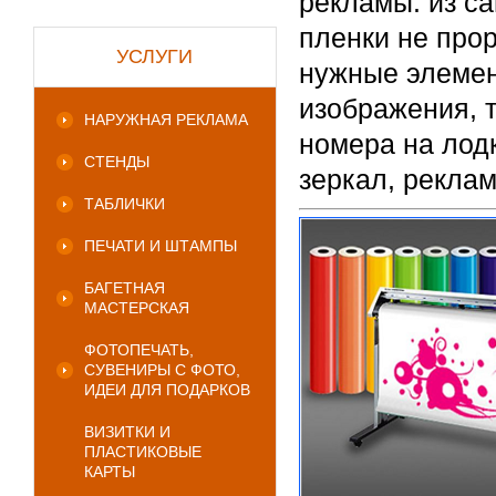
рекламы: из с
пленки не про
УСЛУГИ
нужные элемен
изображения, 
НАРУЖНАЯ РЕКЛАМА
номера на лод
СТЕНДЫ
зеркал, реклам
ТАБЛИЧКИ
ПЕЧАТИ И ШТАМПЫ
БАГЕТНАЯ
МАСТЕРСКАЯ
ФОТОПЕЧАТЬ,
СУВЕНИРЫ С ФОТО,
ИДЕИ ДЛЯ ПОДАРКОВ
ВИЗИТКИ И
ПЛАСТИКОВЫЕ
КАРТЫ