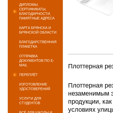
ДИПЛОМЫ,
СЕРТИФИКАТЫ,
БЛАГОДАРНОСТИ,
ПАМЯТНЫЕ АДРЕСА
КАРТА БРЯНСКА И
БРЯНСКОЙ ОБЛАСТИ
БЛАГОДАРСТВЕННАЯ
ПЛАКЕТКА
ОТПРАВКА
ДОКУМЕНТОВ ПО E-
Плоттерная ре
MAIL
ПЕРЕПЛЁТ
Плоттерная ре
ИЗГОТОВЛЕНИЕ
УДОСТОВЕРЕНИЙ
незаменимым э
УСЛУГИ ДЛЯ
продукции, как
СТУДЕНТОВ
условиях улицы
ВСЁ ДЛЯ ШКОЛЫ И