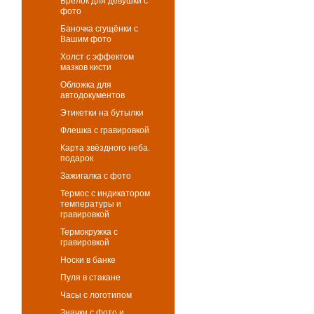
Брелок для девушки с
фото
Баночка сгущёнки с
Вашим фото
Холст с эффектом
мазков кисти
Обложка для
автодокументов
Этикетки на бутылки
Флешка с гравировкой
Карта звёздного неба.
подарок
Зажигалка с фото
Термос с индикатором
температуры и
гравировкой
Термокружка с
гравировкой
Носки в банке
Пуля в стакане
Часы с логотипом
Значки с фото и