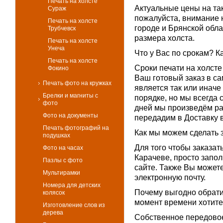
Печать на холсте
Актуальные цены на так
Сураж
пожалуйста, внимание н
Печать на холсте
городе и Брянской обла
Трубчевск
размера холста.
Печать на холсте
Унеча
Что у Вас по срокам? К
Печать на холсте
Сроки печати на холст
Фокино
Ваш готовый заказ в са
Печать фото на кружках
является так или иначе
Брелки и магниты с
порядке, но мы всегда 
фото
дней мы произведём ра
Фото на документы
передадим в Доставку 
Печать фотографий на
Как мы можем сделать 
подушках
Для того чтобы заказат
Фото на часах
Карачеве, просто запо
Пазлы с фото
сайте. Также Вы можете
Мультирамки
электронную почту.
Номера для детских
Почему выгодно обрати
колясок
момент времени хотите 
Изготовление слов из
дерева
Собственное передовое