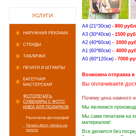
УСЛУГИ
А4 (21*30см)
- 900 руб
НАРУЖНАЯ РЕКЛАМА
А3 (30*40см)
- 1500 ру
А2 (40*60см)
- 2000 ру
СТЕНДЫ
А1 (60*80см)
- 4000 ру
ТАБЛИЧКИ
А0 (80*120см)
- 7000 ру
ПЕЧАТИ И ШТАМПЫ
Возможна отправка в
БАГЕТНАЯ
Вы оплачиваете дост
МАСТЕРСКАЯ
ФОТОПЕЧАТЬ,
Почему цена намного н
СУВЕНИРЫ С ФОТО,
ИДЕИ ДЛЯ ПОДАРКОВ
Мы являемся производ
Мы сами печатаем на х
Распечатка фотографий
материалов!
Печать фото, печать на
холсте
Все делается без поср