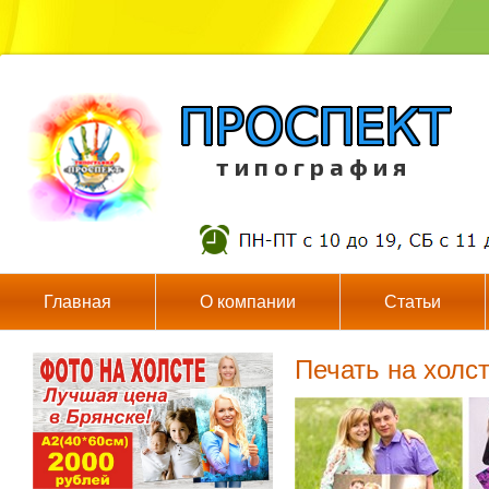
т и п о г р а ф и я
Главная
О компании
Статьи
Печать на холс