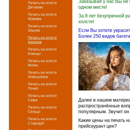
Заказывая у нас Вы не 
Печать на холсте
одном месте!
Дятьково
Печать на холсте
За 8 лет безупречной 
Жуковка
холсте!
Печать на холсте
Если Вы хотите украси
Злынка
Более 250 видов багета
Печать на холсте
Карачев
Печать на холсте
Клинцы
Печать на холсте
Мглин
Печать на холсте
Новозыбков
Печать на холсте
Почеп
Печать на холсте
Далее в нашем материа
Севск
распространённые вопр
Печать на холсте
популярным. Звучит он 
Сельцо
Печать на холсте
Какие цены на печать н
Стародуб
прейскурант цен?