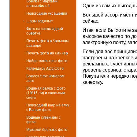
Брелки с марками
Одни из самых выгодных
автомобилей
Новогодние украшения
Большой ассортимент и 
сейчас.
Шары водяные
Фото на шоколадной
Итак, если Вы хотите з
обёртке
высокое качество по до
Печать фото в большом
электронную почту, зап
размере
Если для вас принципи
Печать фото на баннер
настроены на крепкое 
Набор магнитов с фото
рекламных, сувенирны
Календарь А2 с фото
уровень сервиса, стара
Покупатели нередко по
Брелок с гос номером
авто
качеству.
Водяная рамка с фото
(10*15 см) и хлопьями
снега
Новогодний шар на елку
с Вашим фото
Водные сувениры с
фото
Мужской брелок с фото