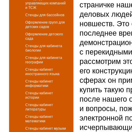
страничке наш
управляющих компаний
и ТСЖ
деловых людей
Стенды для бассейнов
новшеств. Это
Оформление групп для
детских садов
последнее вре
Оформление детского
сада
демонстрацион
Стенды для кабинета
с перекидными
биологии
Стенды для кабинета
рассмотрим эт
географии
его конструкци
Стенды кабинет
иностранного языка
сферах он прим
Стенды кабинет
информатики
купить такую п
Стенды кабинет
после нашего о
истории
Стенды кабинет
и вопросы, по
литературы
электронной п
Стенды кабинет
математики
исчерпывающи
Стенды кабинет музыки