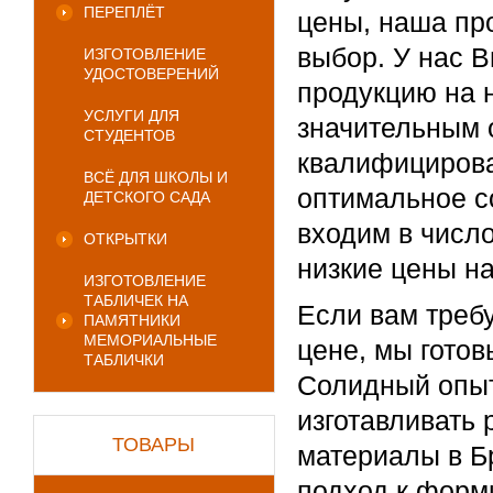
ПЕРЕПЛЁТ
цены, наша пр
выбор. У нас 
ИЗГОТОВЛЕНИЕ
УДОСТОВЕРЕНИЙ
продукцию на 
УСЛУГИ ДЛЯ
значительным 
СТУДЕНТОВ
квалифицирова
ВСЁ ДЛЯ ШКОЛЫ И
оптимальное с
ДЕТСКОГО САДА
входим в числ
ОТКРЫТКИ
низкие цены н
ИЗГОТОВЛЕНИЕ
ТАБЛИЧЕК НА
Если вам треб
ПАМЯТНИКИ
МЕМОРИАЛЬНЫЕ
цене, мы готов
ТАБЛИЧКИ
Солидный опыт
изготавливать
ТОВАРЫ
материалы в Б
подход к форм