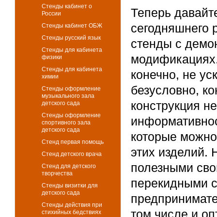
Стенды кабинет о
Теперь давайт
России
сегодняшнего 
Стенды кабинет ОБЖ
Стенды русский язык
стенды с демо
Стенды для кабинета
модификациях.
физики
Стенды для кабинета
конечно, не ус
химии
безусловно, ко
Стенды оформление
музыкального зала
конструкция н
детского сада
Стенды оформление
информативнос
спортивного зала
детского сада
которые можно
Стенд первая помощь
этих изделий.
Стенд детского врача
полезными сво
Стенд для детского
творчества
перекидными с
Стенды визитки для
детского сада
предпринимател
Стенды действия при
том числе и оп
стихийных бедствиях