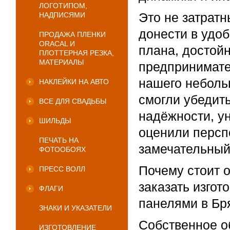
ЛОГОТИПОМ,
Это не затрат
НАДПИСЯМИ
донести в удо
ПРОДАЖА ПЛЕНКИ
ORACAL И
плана, достой
ПЛОТТЕРНАЯ РЕЗКА,
МАТЕРИАЛЫ
предпринимате
нашего неболь
НАКЛЕЙКИ НА АВТО
смогли убедить
ВСЕ ДЛЯ СВАДЬБЫ
надёжности, у
ШИЛЬДЫ
оценили персп
ПЕЧАТЬ НА
замечательный
ФОТООБОЯХ
Почему стоит о
ПРЕСС ВОЛЛ
заказать изго
ФЛАГИ
панелями в Бр
ЗНАКИ И УКАЗАТЕЛИ
Собственное о
ИЗГОТОВЛЕНИЕ