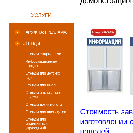
демонстрацио
УСЛУГИ
НАРУЖНАЯ РЕКЛАМА
СТЕНДЫ
Стенды с карманами
Информационные
стенды
Стенды для детских
садов
Стенды для школ
Стенды расписание
приёма
Стенды доски почёта
Стоимость зав
Стенды для институтов
изготовлении 
Стенды для
медицинских
учреждений
панелей.