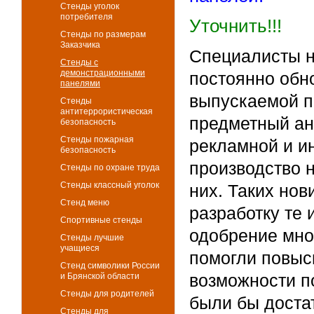
Стенды уголок
потребителя
Уточнить!!!
Стенды по размерам
Заказчика
Специалисты н
Стенды с
демонстрационными
постоянно обн
панелями
выпускаемой п
Стенды
антитеррористическая
предметный ан
безопасность
Стенды пожарная
рекламной и и
безопасность
производство 
Стенды по охране труда
Стенды классный уголок
них. Таких нов
Стенд меню
разработку те 
Спортивные стенды
одобрение мно
Стенды лучшие
учащиеся
помогли повыс
Стенд символики России
возможности п
и Брянской области
Стенды для родителей
были бы доста
Стенды для