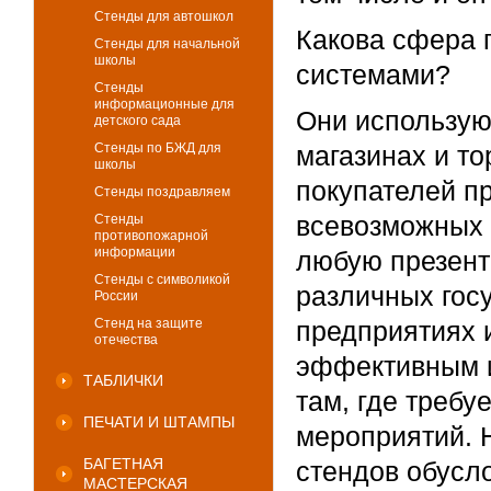
Стенды для автошкол
Какова сфера 
Стенды для начальной
школы
системами?
Стенды
информационные для
Они использую
детского сада
Стенды по БЖД для
магазинах и т
школы
покупателей п
Стенды поздравляем
всевозможных 
Стенды
противопожарной
информации
любую презент
Стенды с символикой
различных гос
России
Стенд на защите
предприятиях 
отечества
эффективным и
ТАБЛИЧКИ
там, где требу
ПЕЧАТИ И ШТАМПЫ
мероприятий. 
БАГЕТНАЯ
стендов обусл
МАСТЕРСКАЯ