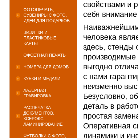
свойствами и 
ФОТОПЕЧАТЬ,
себя внимание
СУВЕНИРЫ С ФОТО,
ИДЕИ ДЛЯ ПОДАРКОВ
Наиважнейшим 
ВИЗИТКИ И
человека являе
ПЛАСТИКОВЫЕ
КАРТЫ
здесь, стенды
производимые 
ОФСЕТНАЯ ПЕЧАТЬ
выгодно отлич
НОМЕРА ДЛЯ ДОМОВ
с нами гаранти
КУБКИ И МЕДАЛИ
неизменно выс
ЛАЗЕРНАЯ
Безусловно, о
ГРАВИРОВКА
деталь в работ
РАСПЕЧАТКА
ДОКУМЕНТОВ,
простая замен
КСЕРОКС,
Оперативная с
ЛАМИНИРОВАНИЕ
динамики и ин
ФУТБОЛКИ С ФОТО,