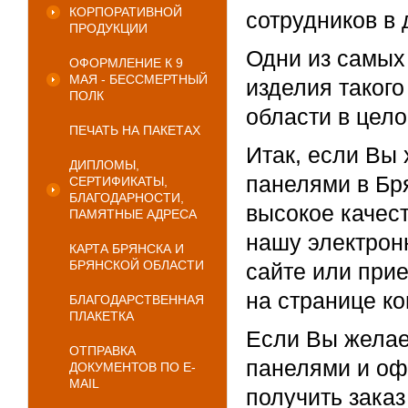
КОРПОРАТИВНОЙ
сотрудников в 
ПРОДУКЦИИ
Одни из самых
ОФОРМЛЕНИЕ К 9
МАЯ - БЕССМЕРТНЫЙ
изделия такого
ПОЛК
области в цело
ПЕЧАТЬ НА ПАКЕТАХ
Итак, если Вы
ДИПЛОМЫ,
панелями в Бр
СЕРТИФИКАТЫ,
БЛАГОДАРНОСТИ,
высокое качест
ПАМЯТНЫЕ АДРЕСА
нашу электронн
КАРТА БРЯНСКА И
БРЯНСКОЙ ОБЛАСТИ
сайте или при
на странице к
БЛАГОДАРСТВЕННАЯ
ПЛАКЕТКА
Если Вы желае
ОТПРАВКА
панелями и оф
ДОКУМЕНТОВ ПО E-
MAIL
получить зака