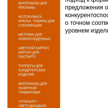
МАТЕРИАЛЫ ДЛЯ
предложения о
РЕКЛАМЫ
конкурентоспо
ФОТОБУМАГА,
КРАСКА, ТОВАРЫ ДЛЯ
о точном соот
СУБЛИМАЦИИ
уровнем издел
МЕТРИКА ДЛЯ
НОВОРОЖДЕННЫХ
ЦВЕТНОЙ КАРТОН,
КАРТОН ДЛЯ
ПАСПАРТУ
ТОППЕРЫ ДЛЯ
КОНДИТЕРСКИХ
ИЗДЕЛИЙ
МАТЕРИАЛЫ ДЛЯ
ЛАЗЕРНОЙ
ГРАВИРОВКИ
"ОТКРЫТО" -
СВЕТОДИОДНАЯ