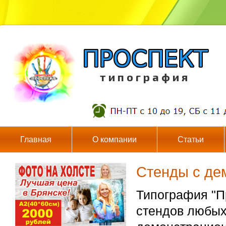
т и п о г р а ф и я
Главная
О компании
Статьи
Стенды с де
Типография "П
стендов любых