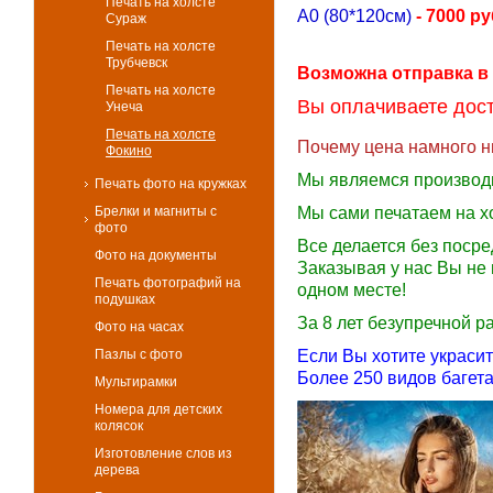
Печать на холсте
А0 (80*120см)
- 7000 ру
Сураж
Печать на холсте
Трубчевск
Возможна отправка в
Печать на холсте
Вы оплачиваете дост
Унеча
Печать на холсте
Почему цена намного н
Фокино
Мы являемся производ
Печать фото на кружках
Брелки и магниты с
Мы сами печатаем на х
фото
Все делается без поср
Фото на документы
Заказывая у нас Вы не 
Печать фотографий на
одном месте!
подушках
За 8 лет безупречной 
Фото на часах
Пазлы с фото
Если Вы хотите украси
Более 250 видов багета
Мультирамки
Номера для детских
колясок
Изготовление слов из
дерева