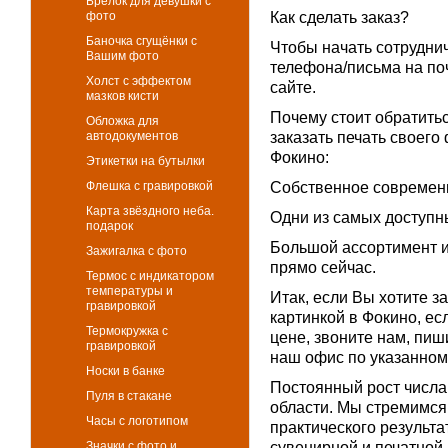
Брелок для девушки с
фото
Как сделать заказ?
Баночка сгущёнки с
Чтобы начать сотрудни
Вашим фото
телефона/письма на по
Холст с эффектом
сайте.
мазков кисти
Почему стоит обратить
Обложка для
автодокументов
заказать печать своего
Фокино:
Этикетки на бутылки
Флешка с гравировкой
Собственное современн
Карта звёздного неба.
Одни из самых доступны
подарок
Большой ассортимент и 
Зажигалка с фото
прямо сейчас.
Термос с индикатором
температуры и
Итак, если Вы хотите з
гравировкой
картинкой в Фокино, ес
Термокружка с
цене, звоните нам, пиш
гравировкой
наш офис по указанном
Носки в банке
Постоянный рост числа
Пуля в стакане
области. Мы стремимся 
Часы с логотипом
практического результа
Значки с фото и
сувенирной и печатной