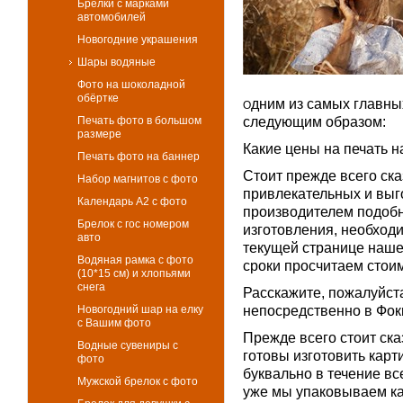
Брелки с марками
автомобилей
Новогодние украшения
Шары водяные
Фото на шоколадной
обёртке
дним из самых главны
О
Печать фото в большом
следующим образом:
размере
Какие цены на печать н
Печать фото на баннер
Стоит прежде всего ска
Набор магнитов с фото
привлекательных и выг
Календарь А2 с фото
производителем подобн
Брелок с гос номером
изготовления, необход
авто
текущей странице наше
Водяная рамка с фото
сроки просчитаем стои
(10*15 см) и хлопьями
снега
Расскажите, пожалуйста
Новогодний шар на елку
непосредственно в Фо
с Вашим фото
Прежде всего стоит ска
Водные сувениры с
готовы изготовить карт
фото
буквально в течение вс
Мужской брелок с фото
уже мы упаковываем ка