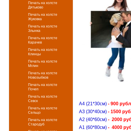
Печать на холсте
Дятьково
Печать на холсте
Жуковка
Печать на холсте
Злынка
Печать на холсте
Карачев
Печать на холсте
Клинцы
Печать на холсте
Мглин
Печать на холсте
Новозыбков
Печать на холсте
Почеп
Печать на холсте
Севск
А4 (21*30см)
- 900 руб
Печать на холсте
А3 (30*40см)
- 1500 ру
Сельцо
А2 (40*60см)
- 2000 ру
Печать на холсте
Стародуб
А1 (60*80см)
- 4000 ру