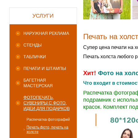
УСЛУГИ
НАРУЖНАЯ РЕКЛАМА
Печать на холс
СТЕНДЫ
Супер цена печати на х
Печать холста любого р
ТАБЛИЧКИ
ПЕЧАТИ И ШТАМПЫ
Хит!
Фото на холс
БАГЕТНАЯ
Что входит в стоимос
МАСТЕРСКАЯ
Распечатка фотограф
ФОТОПЕЧАТЬ,
подрамник с исполь
СУВЕНИРЫ С ФОТО,
красок. Комплект по
ИДЕИ ДЛЯ ПОДАРКОВ
Распечатка фотографий
Печать фото, печать на
холсте