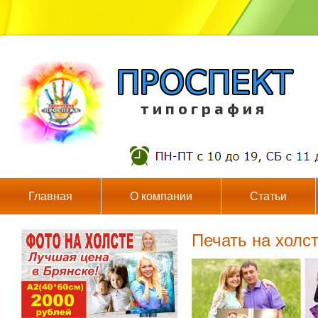
т и п о г р а ф и я
Главная
О компании
Статьи
Печать на холс