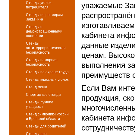
Стенды уголок
уважаемые Зак
потребителя
распространён
Стенды по размерам
Заказчика
изготавливаем
Стенды с
демонстрационными
кабинета инфо
панелями
данные издели
Стенды
антитеррористическая
безопасность
ценам. Высоко
Стенды пожарная
выполнения за
безопасность
Стенды по охране труда
преимуществ 
Стенды классный уголок
Если Вам инте
Стенд меню
Спортивные стенды
продукция, ско
Стенды лучшие
многочисленны
учащиеся
Стенд символики России
кабинета инфо
и Брянской области
сотрудничеств
Стенды для родителей
Стенды для