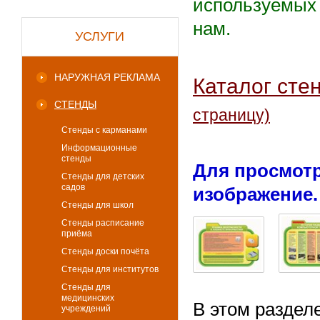
используемых 
нам.
УСЛУГИ
НАРУЖНАЯ РЕКЛАМА
Каталог сте
СТЕНДЫ
страницу)
Стенды с карманами
Информационные
стенды
Для просмотр
Стенды для детских
садов
изображение.
Стенды для школ
Стенды расписание
приёма
Стенды доски почёта
Стенды для институтов
Стенды для
медицинских
В этом раздел
учреждений