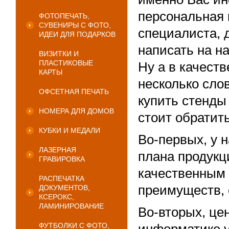
персональная 
ФОТОПЕЧАТЬ,
СУВЕНИРЫ С ФОТО,
специалиста, 
ИДЕИ ДЛЯ ПОДАРКОВ
написать на н
ВИЗИТКИ И
ПЛАСТИКОВЫЕ
Ну а в качест
КАРТЫ
несколько слов
ОФСЕТНАЯ ПЕЧАТЬ
купить стенды
НОМЕРА ДЛЯ ДОМОВ
стоит обратит
КУБКИ И МЕДАЛИ
Во-первых, у 
ЛАЗЕРНАЯ
плана продук
ГРАВИРОВКА
качественным 
РАСПЕЧАТКА
преимуществ, 
ДОКУМЕНТОВ,
КСЕРОКС,
ЛАМИНИРОВАНИЕ
Во-вторых, це
ФУТБОЛКИ С ФОТО,
информатике у