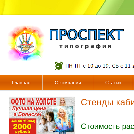
т и п о г р а ф и я
Главная
О компании
Статьи
Стенды каб
Стоимость рас