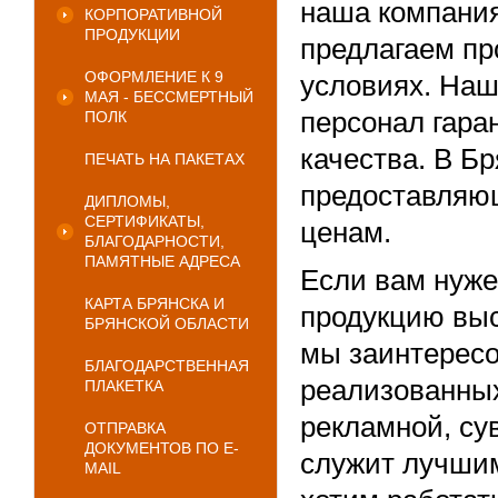
наша компани
КОРПОРАТИВНОЙ
ПРОДУКЦИИ
предлагаем пр
ОФОРМЛЕНИЕ К 9
условиях. Наш
МАЯ - БЕССМЕРТНЫЙ
персонал гара
ПОЛК
качества. В Бр
ПЕЧАТЬ НА ПАКЕТАХ
предоставляю
ДИПЛОМЫ,
СЕРТИФИКАТЫ,
ценам.
БЛАГОДАРНОСТИ,
ПАМЯТНЫЕ АДРЕСА
Если вам нуж
КАРТА БРЯНСКА И
продукцию выс
БРЯНСКОЙ ОБЛАСТИ
мы заинтерес
БЛАГОДАРСТВЕННАЯ
реализованных
ПЛАКЕТКА
рекламной, су
ОТПРАВКА
ДОКУМЕНТОВ ПО E-
служит лучши
MAIL