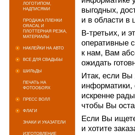
ЛОГОТИПОМ,
выгодных, дост
НАДПИСЯМИ
и в области в 
ПРОДАЖА ПЛЕНКИ
ORACAL И
В-третьих, и 
ПЛОТТЕРНАЯ РЕЗКА,
МАТЕРИАЛЫ
оперативные с
НАКЛЕЙКИ НА АВТО
к нам, Вам абс
ВСЕ ДЛЯ СВАДЬБЫ
ожидать готов
ШИЛЬДЫ
Итак, если Вы
ПЕЧАТЬ НА
информатики, 
ФОТООБОЯХ
искренне рады
ПРЕСС ВОЛЛ
чтобы Вы оста
ФЛАГИ
Если Вы ищете
ЗНАКИ И УКАЗАТЕЛИ
и хотите зака
ИЗГОТОВЛЕНИЕ