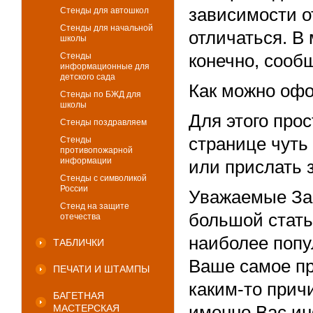
зависимости от
Стенды для автошкол
Стенды для начальной
отличаться. В
школы
конечно, сооб
Стенды
информационные для
детского сада
Как можно офо
Стенды по БЖД для
школы
Для этого про
Стенды поздравляем
странице чуть
Стенды
противопожарной
информации
или прислать з
Стенды с символикой
России
Уважаемые Зак
Стенд на защите
большой стать
отечества
наиболее попу
ТАБЛИЧКИ
Ваше самое пр
ПЕЧАТИ И ШТАМПЫ
каким-то прич
БАГЕТНАЯ
именно Вас ин
МАСТЕРСКАЯ