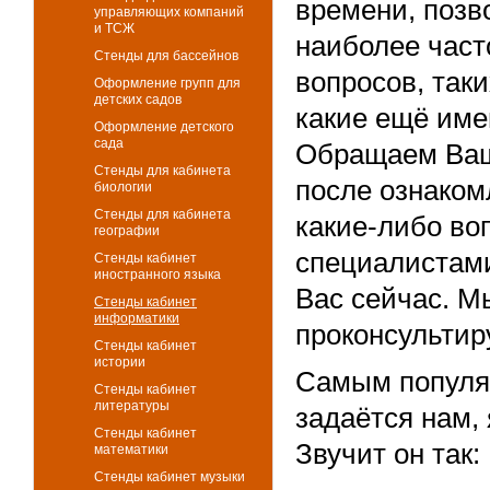
времени, позв
управляющих компаний
и ТСЖ
наиболее част
Стенды для бассейнов
вопросов, таки
Оформление групп для
детских садов
какие ещё име
Оформление детского
сада
Обращаем Ваше
Стенды для кабинета
после ознаком
биологии
Стенды для кабинета
какие-либо во
географии
специалистами
Стенды кабинет
иностранного языка
Вас сейчас. М
Стенды кабинет
информатики
проконсультир
Стенды кабинет
истории
Самым популя
Стенды кабинет
литературы
задаётся нам, 
Стенды кабинет
Звучит он так:
математики
Стенды кабинет музыки