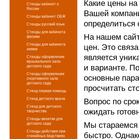
Какие цены на
Стенды кабинет о
России
Вашей компани
Стенды кабинет ОБЖ
определиться 
Стенды русский язык
Стенды для кабинета
На нашем сайт
физики
Стенды для кабинета
цен. Это связа
химии
является уник
Стенды оформление
музыкального зала
и варианте. П
детского сада
Стенды оформление
основные пара
спортивного зала
детского сада
просчитать ст
Стенд первая помощь
Стенд детского врача
Вопрос по сро
Стенд для детского
ожидать готов
творчества
Стенды визитки для
Мы стараемся
детского сада
Стенды действия при
быстро. Однако
стихийных бедствиях