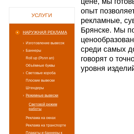
цене, мы готов
опыт позволяе
УСЛУГИ
рекламные, су
Брянске. Мы п
НАРУЖНАЯ РЕКЛАМА
ценообразован
Изготовление вывесок
среди самых д
Баннеры
говорят о точ
Roll up (Ролл ап)
Объёмные буквы
уровня издели
Световые короба
Плоские вывески
Штендеры
Режимные вывески
Световой режим
работы
Реклама на окнах
Реклама на транспорте
Плакаты и баннеры к