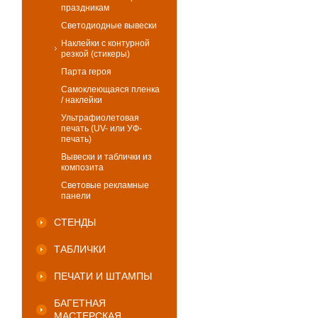
праздникам
Светодиодные вывески
Наклейки с контурной
резкой (стикеры)
Парта героя
Самоклеющаяся пленка
/ наклейки
Ультрафиолетовая
печать (UV- или УФ-
печать)
Вывески и таблички из
композита
Световые рекламные
панели
СТЕНДЫ
ТАБЛИЧКИ
ПЕЧАТИ И ШТАМПЫ
БАГЕТНАЯ
МАСТЕРСКАЯ