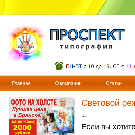
т и п о г р а ф и я
Главная
О компании
Статьи
Световой ре
...
Если вы хотит