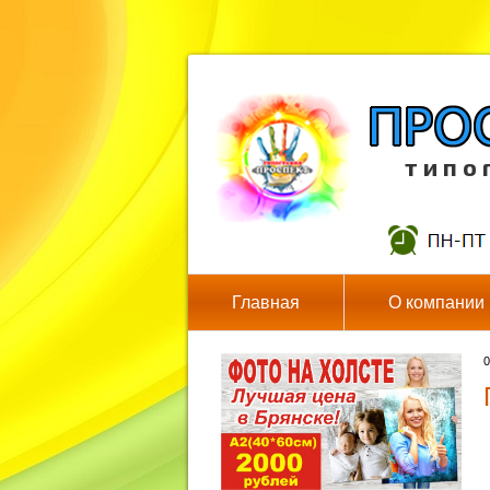
т и п о 
Главная
О компании
0