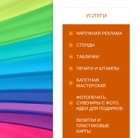
УСЛУГИ
НАРУЖНАЯ РЕКЛАМА
СТЕНДЫ
ТАБЛИЧКИ
ПЕЧАТИ И ШТАМПЫ
БАГЕТНАЯ
МАСТЕРСКАЯ
ФОТОПЕЧАТЬ,
СУВЕНИРЫ С ФОТО,
ИДЕИ ДЛЯ ПОДАРКОВ
ВИЗИТКИ И
ПЛАСТИКОВЫЕ
КАРТЫ