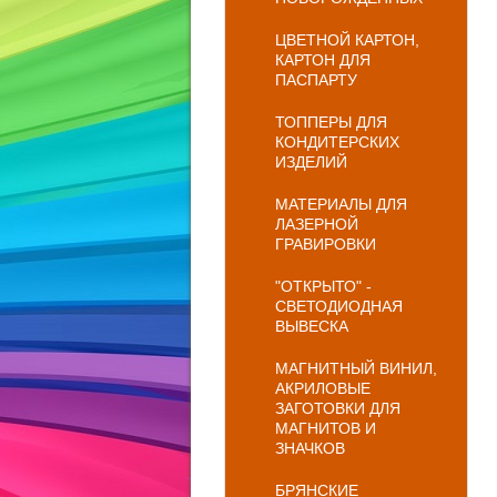
ЦВЕТНОЙ КАРТОН,
КАРТОН ДЛЯ
ПАСПАРТУ
ТОППЕРЫ ДЛЯ
КОНДИТЕРСКИХ
ИЗДЕЛИЙ
МАТЕРИАЛЫ ДЛЯ
ЛАЗЕРНОЙ
ГРАВИРОВКИ
"ОТКРЫТО" -
СВЕТОДИОДНАЯ
ВЫВЕСКА
МАГНИТНЫЙ ВИНИЛ,
АКРИЛОВЫЕ
ЗАГОТОВКИ ДЛЯ
МАГНИТОВ И
ЗНАЧКОВ
БРЯНСКИЕ