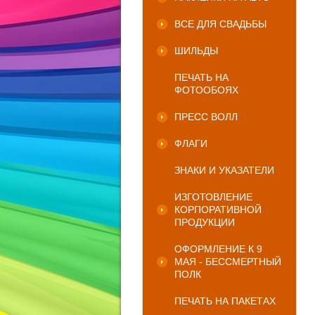
ВСЕ ДЛЯ СВАДЬБЫ
ШИЛЬДЫ
ПЕЧАТЬ НА
ФОТООБОЯХ
ПРЕСС ВОЛЛ
ФЛАГИ
ЗНАКИ И УКАЗАТЕЛИ
ИЗГОТОВЛЕНИЕ
КОРПОРАТИВНОЙ
ПРОДУКЦИИ
ОФОРМЛЕНИЕ К 9
МАЯ - БЕССМЕРТНЫЙ
ПОЛК
ПЕЧАТЬ НА ПАКЕТАХ