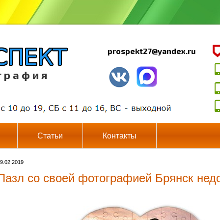
prospekt27@yandex.ru
г р а ф и я
Статьи
Контакты
9.02.2019
Пазл со своей фотографией Брянск нед