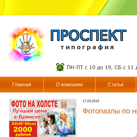
т и п о г р а ф и я
Главная
О компании
Статьи
17.03.2019
Фотопазлы по н