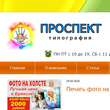
т и п о г р а ф и я
Главная
О компании
Статьи
29.04.2019
Печать фото на