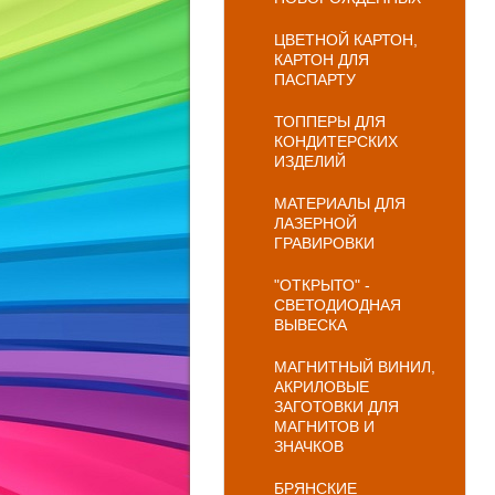
ЦВЕТНОЙ КАРТОН,
КАРТОН ДЛЯ
ПАСПАРТУ
ТОППЕРЫ ДЛЯ
КОНДИТЕРСКИХ
ИЗДЕЛИЙ
МАТЕРИАЛЫ ДЛЯ
ЛАЗЕРНОЙ
ГРАВИРОВКИ
"ОТКРЫТО" -
СВЕТОДИОДНАЯ
ВЫВЕСКА
МАГНИТНЫЙ ВИНИЛ,
АКРИЛОВЫЕ
ЗАГОТОВКИ ДЛЯ
МАГНИТОВ И
ЗНАЧКОВ
БРЯНСКИЕ