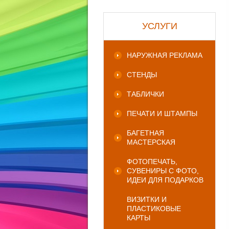
УСЛУГИ
НАРУЖНАЯ РЕКЛАМА
СТЕНДЫ
ТАБЛИЧКИ
ПЕЧАТИ И ШТАМПЫ
БАГЕТНАЯ
МАСТЕРСКАЯ
ФОТОПЕЧАТЬ,
СУВЕНИРЫ С ФОТО,
ИДЕИ ДЛЯ ПОДАРКОВ
ВИЗИТКИ И
ПЛАСТИКОВЫЕ
КАРТЫ