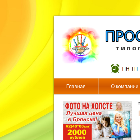
т и п о 
Главная
О компании
2