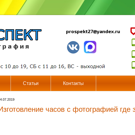
prospekt27@yandex.ru
г р а ф и я
Статьи
Контакты
4.07.2019
Изготовление часов с фотографией где 