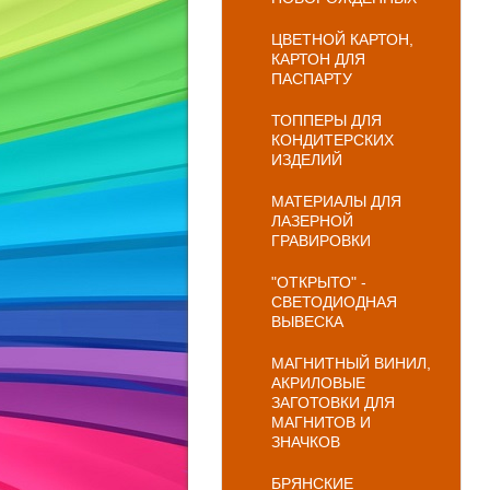
ЦВЕТНОЙ КАРТОН,
КАРТОН ДЛЯ
ПАСПАРТУ
ТОППЕРЫ ДЛЯ
КОНДИТЕРСКИХ
ИЗДЕЛИЙ
МАТЕРИАЛЫ ДЛЯ
ЛАЗЕРНОЙ
ГРАВИРОВКИ
"ОТКРЫТО" -
СВЕТОДИОДНАЯ
ВЫВЕСКА
МАГНИТНЫЙ ВИНИЛ,
АКРИЛОВЫЕ
ЗАГОТОВКИ ДЛЯ
МАГНИТОВ И
ЗНАЧКОВ
БРЯНСКИЕ