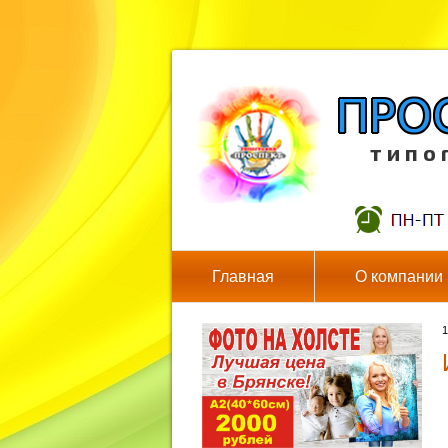
т и п о 
Главная
О компании
1