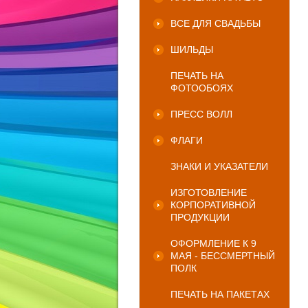
ВСЕ ДЛЯ СВАДЬБЫ
ШИЛЬДЫ
ПЕЧАТЬ НА
ФОТООБОЯХ
ПРЕСС ВОЛЛ
ФЛАГИ
ЗНАКИ И УКАЗАТЕЛИ
ИЗГОТОВЛЕНИЕ
КОРПОРАТИВНОЙ
ПРОДУКЦИИ
ОФОРМЛЕНИЕ К 9
МАЯ - БЕССМЕРТНЫЙ
ПОЛК
ПЕЧАТЬ НА ПАКЕТАХ