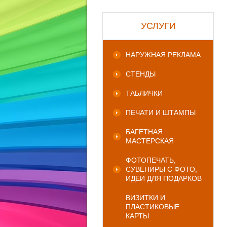
УСЛУГИ
НАРУЖНАЯ РЕКЛАМА
СТЕНДЫ
ТАБЛИЧКИ
ПЕЧАТИ И ШТАМПЫ
БАГЕТНАЯ
МАСТЕРСКАЯ
ФОТОПЕЧАТЬ,
СУВЕНИРЫ С ФОТО,
ИДЕИ ДЛЯ ПОДАРКОВ
ВИЗИТКИ И
ПЛАСТИКОВЫЕ
КАРТЫ