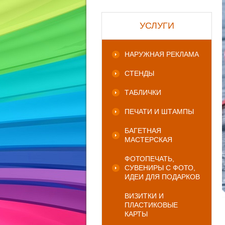
УСЛУГИ
НАРУЖНАЯ РЕКЛАМА
СТЕНДЫ
ТАБЛИЧКИ
ПЕЧАТИ И ШТАМПЫ
БАГЕТНАЯ
МАСТЕРСКАЯ
ФОТОПЕЧАТЬ,
СУВЕНИРЫ С ФОТО,
ИДЕИ ДЛЯ ПОДАРКОВ
ВИЗИТКИ И
ПЛАСТИКОВЫЕ
КАРТЫ