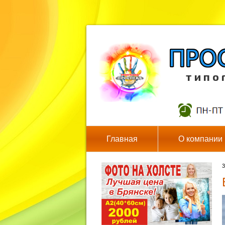
т и п о 
Главная
О компании
3