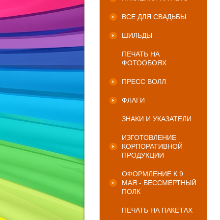
ВСЕ ДЛЯ СВАДЬБЫ
ШИЛЬДЫ
ПЕЧАТЬ НА
ФОТООБОЯХ
ПРЕСС ВОЛЛ
ФЛАГИ
ЗНАКИ И УКАЗАТЕЛИ
ИЗГОТОВЛЕНИЕ
КОРПОРАТИВНОЙ
ПРОДУКЦИИ
ОФОРМЛЕНИЕ К 9
МАЯ - БЕССМЕРТНЫЙ
ПОЛК
ПЕЧАТЬ НА ПАКЕТАХ