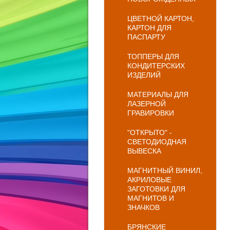
ЦВЕТНОЙ КАРТОН,
КАРТОН ДЛЯ
ПАСПАРТУ
ТОППЕРЫ ДЛЯ
КОНДИТЕРСКИХ
ИЗДЕЛИЙ
МАТЕРИАЛЫ ДЛЯ
ЛАЗЕРНОЙ
ГРАВИРОВКИ
"ОТКРЫТО" -
СВЕТОДИОДНАЯ
ВЫВЕСКА
МАГНИТНЫЙ ВИНИЛ,
АКРИЛОВЫЕ
ЗАГОТОВКИ ДЛЯ
МАГНИТОВ И
ЗНАЧКОВ
БРЯНСКИЕ