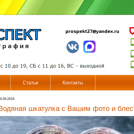
prospekt27@yandex.ru
г р а ф и я
Статьи
Контакты
0.09.2019
Водяная шкатулка с Вашим фото и блес