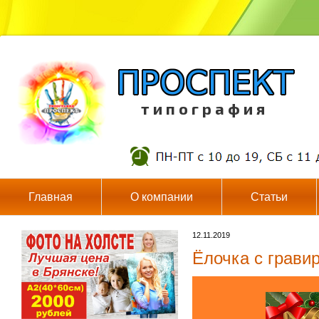
т и п о г р а ф и я
Главная
О компании
Статьи
12.11.2019
Ёлочка с грави