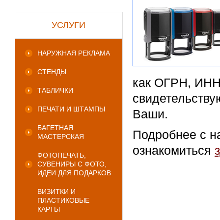
УСЛУГИ
НАРУЖНАЯ РЕКЛАМА
СТЕНДЫ
как ОГРН, ИНН
ТАБЛИЧКИ
свидетельствую
ПЕЧАТИ И ШТАМПЫ
Ваши.
БАГЕТНАЯ
Подробнее с н
МАСТЕРСКАЯ
ознакомиться
ФОТОПЕЧАТЬ,
СУВЕНИРЫ С ФОТО,
ИДЕИ ДЛЯ ПОДАРКОВ
ВИЗИТКИ И
ПЛАСТИКОВЫЕ
КАРТЫ