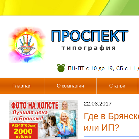
т и п о г р а ф и я
Главная
О компании
Статьи
22.03.2017
Где в Брянск
или ИП?