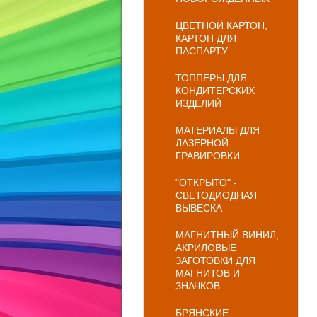
ЦВЕТНОЙ КАРТОН,
КАРТОН ДЛЯ
ПАСПАРТУ
ТОППЕРЫ ДЛЯ
КОНДИТЕРСКИХ
ИЗДЕЛИЙ
МАТЕРИАЛЫ ДЛЯ
ЛАЗЕРНОЙ
ГРАВИРОВКИ
"ОТКРЫТО" -
СВЕТОДИОДНАЯ
ВЫВЕСКА
МАГНИТНЫЙ ВИНИЛ,
АКРИЛОВЫЕ
ЗАГОТОВКИ ДЛЯ
МАГНИТОВ И
ЗНАЧКОВ
БРЯНСКИЕ