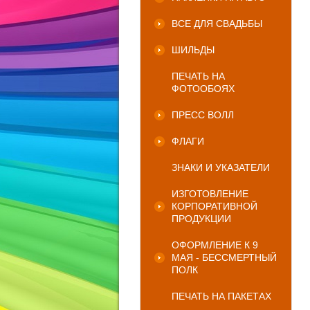
ВСЕ ДЛЯ СВАДЬБЫ
ШИЛЬДЫ
ПЕЧАТЬ НА
ФОТООБОЯХ
ПРЕСС ВОЛЛ
ФЛАГИ
ЗНАКИ И УКАЗАТЕЛИ
ИЗГОТОВЛЕНИЕ
КОРПОРАТИВНОЙ
ПРОДУКЦИИ
ОФОРМЛЕНИЕ К 9
МАЯ - БЕССМЕРТНЫЙ
ПОЛК
ПЕЧАТЬ НА ПАКЕТАХ