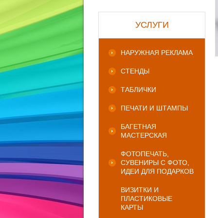
УСЛУГИ
НАРУЖНАЯ РЕКЛАМА
СТЕНДЫ
ТАБЛИЧКИ
ПЕЧАТИ И ШТАМПЫ
БАГЕТНАЯ
МАСТЕРСКАЯ
ФОТОПЕЧАТЬ,
СУВЕНИРЫ С ФОТО,
ИДЕИ ДЛЯ ПОДАРКОВ
ВИЗИТКИ И
ПЛАСТИКОВЫЕ
КАРТЫ