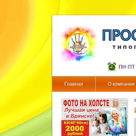
т и п о 
Главная
О компании
2