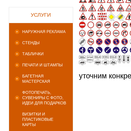
УСЛУГИ
НАРУЖНАЯ РЕКЛАМА
СТЕНДЫ
ТАБЛИЧКИ
ПЕЧАТИ И ШТАМПЫ
уточним конкр
БАГЕТНАЯ
МАСТЕРСКАЯ
ФОТОПЕЧАТЬ,
СУВЕНИРЫ С ФОТО,
ИДЕИ ДЛЯ ПОДАРКОВ
ВИЗИТКИ И
ПЛАСТИКОВЫЕ
КАРТЫ