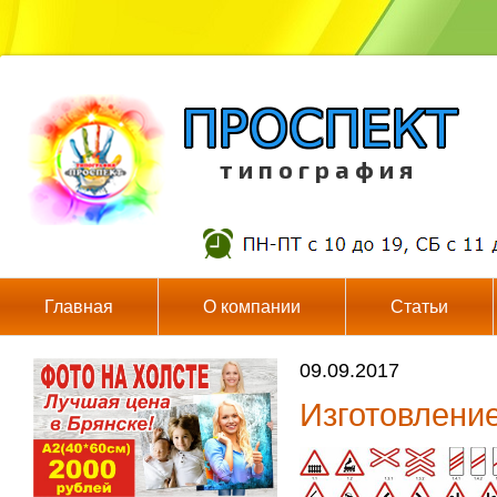
т и п о г р а ф и я
Главная
О компании
Статьи
09.09.2017
Изготовление