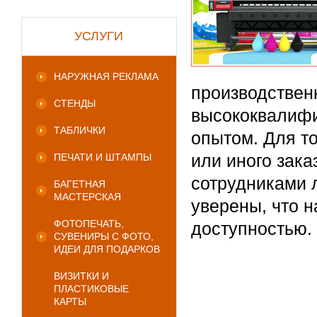
УСЛУГИ
НАРУЖНАЯ РЕКЛАМА
производствен
СТЕНДЫ
высококвалиф
ТАБЛИЧКИ
опытом. Для то
или иного зака
ПЕЧАТИ И ШТАМПЫ
сотрудниками 
БАГЕТНАЯ
МАСТЕРСКАЯ
уверены, что 
ФОТОПЕЧАТЬ,
доступностью.
СУВЕНИРЫ С ФОТО,
ИДЕИ ДЛЯ ПОДАРКОВ
ВИЗИТКИ И
ПЛАСТИКОВЫЕ
КАРТЫ