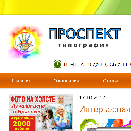
т и п о г р а ф и я
Главная
О компании
Статьи
17.10.2017
Интерьерная