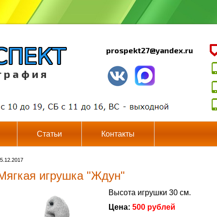
prospekt27@yandex.ru
г р а ф и я
Статьи
Контакты
5.12.2017
Мягкая игрушка "Ждун"
Высота игрушки 30 см.
Цена:
500 рублей