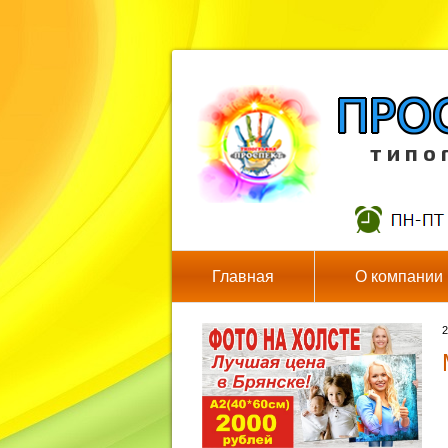
т и п о 
Главная
О компании
2