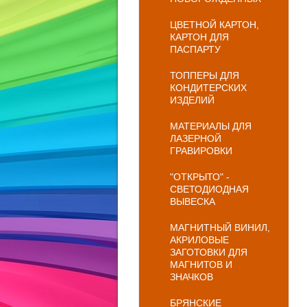
ЦВЕТНОЙ КАРТОН,
КАРТОН ДЛЯ
ПАСПАРТУ
ТОППЕРЫ ДЛЯ
КОНДИТЕРСКИХ
ИЗДЕЛИЙ
МАТЕРИАЛЫ ДЛЯ
ЛАЗЕРНОЙ
ГРАВИРОВКИ
"ОТКРЫТО" -
СВЕТОДИОДНАЯ
ВЫВЕСКА
МАГНИТНЫЙ ВИНИЛ,
АКРИЛОВЫЕ
ЗАГОТОВКИ ДЛЯ
МАГНИТОВ И
ЗНАЧКОВ
БРЯНСКИЕ