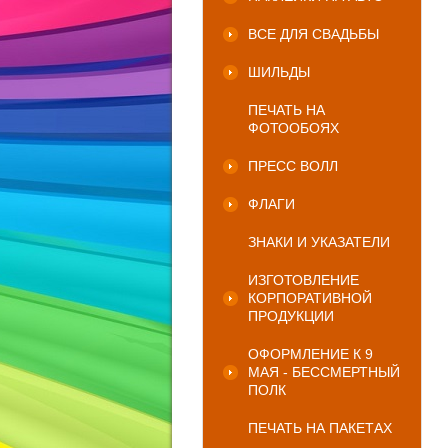
ВСЕ ДЛЯ СВАДЬБЫ
ШИЛЬДЫ
ПЕЧАТЬ НА
ФОТООБОЯХ
ПРЕСС ВОЛЛ
ФЛАГИ
ЗНАКИ И УКАЗАТЕЛИ
ИЗГОТОВЛЕНИЕ
КОРПОРАТИВНОЙ
ПРОДУКЦИИ
ОФОРМЛЕНИЕ К 9
МАЯ - БЕССМЕРТНЫЙ
ПОЛК
ПЕЧАТЬ НА ПАКЕТАХ