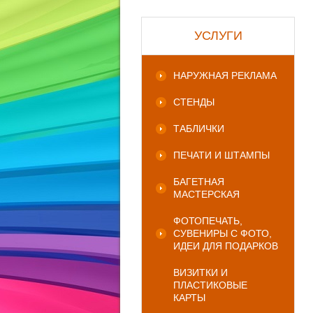
УСЛУГИ
НАРУЖНАЯ РЕКЛАМА
СТЕНДЫ
ТАБЛИЧКИ
ПЕЧАТИ И ШТАМПЫ
БАГЕТНАЯ
МАСТЕРСКАЯ
ФОТОПЕЧАТЬ,
СУВЕНИРЫ С ФОТО,
ИДЕИ ДЛЯ ПОДАРКОВ
ВИЗИТКИ И
ПЛАСТИКОВЫЕ
КАРТЫ