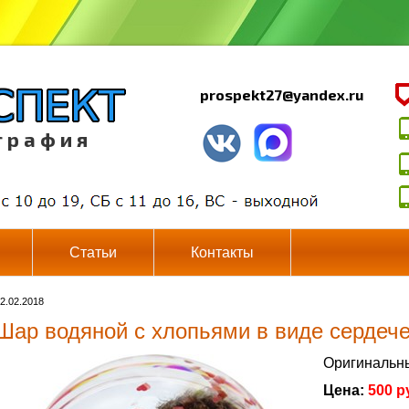
prospekt27@yandex.ru
г р а ф и я
Статьи
Контакты
2.02.2018
Шар водяной с хлопьями в виде сердеч
Оригинальны
Цена:
500 р