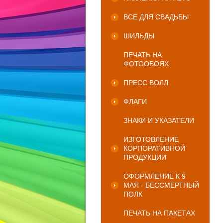
ВСЕ ДЛЯ СВАДЬБЫ
ШИЛЬДЫ
ПЕЧАТЬ НА
ФОТООБОЯХ
ПРЕСС ВОЛЛ
ФЛАГИ
ЗНАКИ И УКАЗАТЕЛИ
ИЗГОТОВЛЕНИЕ
КОРПОРАТИВНОЙ
ПРОДУКЦИИ
ОФОРМЛЕНИЕ К 9
МАЯ - БЕССМЕРТНЫЙ
ПОЛК
ПЕЧАТЬ НА ПАКЕТАХ