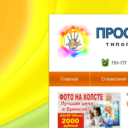
т и п о 
Главная
О компании
0