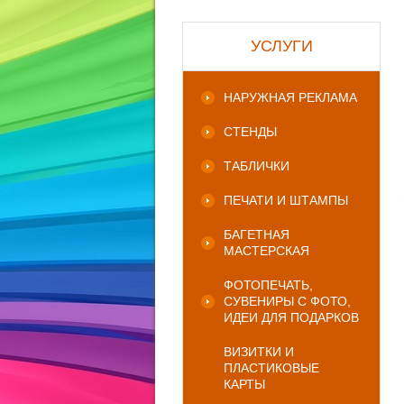
УСЛУГИ
НАРУЖНАЯ РЕКЛАМА
СТЕНДЫ
ТАБЛИЧКИ
ПЕЧАТИ И ШТАМПЫ
БАГЕТНАЯ
МАСТЕРСКАЯ
ФОТОПЕЧАТЬ,
СУВЕНИРЫ С ФОТО,
ИДЕИ ДЛЯ ПОДАРКОВ
ВИЗИТКИ И
ПЛАСТИКОВЫЕ
КАРТЫ