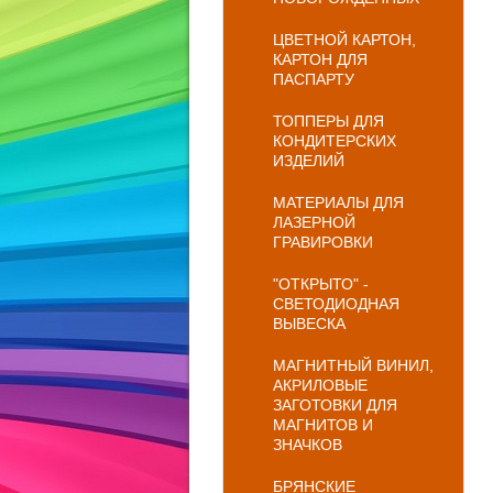
ЦВЕТНОЙ КАРТОН,
КАРТОН ДЛЯ
ПАСПАРТУ
ТОППЕРЫ ДЛЯ
КОНДИТЕРСКИХ
ИЗДЕЛИЙ
МАТЕРИАЛЫ ДЛЯ
ЛАЗЕРНОЙ
ГРАВИРОВКИ
"ОТКРЫТО" -
СВЕТОДИОДНАЯ
ВЫВЕСКА
МАГНИТНЫЙ ВИНИЛ,
АКРИЛОВЫЕ
ЗАГОТОВКИ ДЛЯ
МАГНИТОВ И
ЗНАЧКОВ
БРЯНСКИЕ