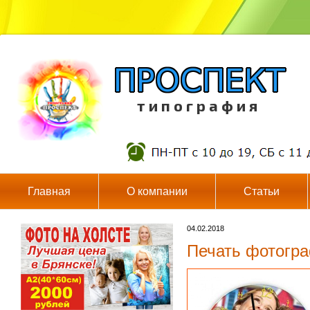
т и п о г р а ф и я
Главная
О компании
Статьи
04.02.2018
Печать фотогра