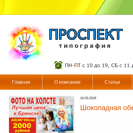
т и п о г р а ф и я
Главная
О компании
Статьи
16.03.2018
Шоколадная об