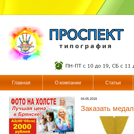
т и п о г р а ф и я
Главная
О компании
Статьи
04.05.2018
Заказать медал