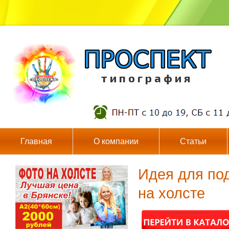
т и п о г р а ф и я
Главная
О компании
Статьи
Идея для под
на холсте