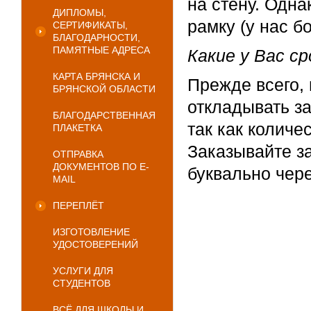
на стену. Одн
ДИПЛОМЫ,
рамку (у нас б
СЕРТИФИКАТЫ,
БЛАГОДАРНОСТИ,
ПАМЯТНЫЕ АДРЕСА
Какие у Вас с
КАРТА БРЯНСКА И
Прежде всего,
БРЯНСКОЙ ОБЛАСТИ
откладывать з
БЛАГОДАРСТВЕННАЯ
так как количе
ПЛАКЕТКА
Заказывайте за
ОТПРАВКА
ДОКУМЕНТОВ ПО E-
буквально чере
MAIL
ПЕРЕПЛЁТ
ИЗГОТОВЛЕНИЕ
УДОСТОВЕРЕНИЙ
УСЛУГИ ДЛЯ
СТУДЕНТОВ
ВСЁ ДЛЯ ШКОЛЫ И