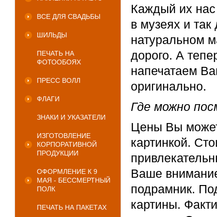
Каждый их нас 
ВСЕ ДЛЯ СВАДЬБЫ
в музеях и так
ШИЛЬДЫ
натуральном ма
дорого. А тепе
ПЕЧАТЬ НА
ФОТООБОЯХ
напечатаем Ва
ПРЕСС ВОЛЛ
оригинально.
ФЛАГИ
Где можно по
ЗНАКИ И УКАЗАТЕЛИ
Цены Вы может
ИЗГОТОВЛЕНИЕ
картинкой. Сто
КОРПОРАТИВНОЙ
ПРОДУКЦИИ
привлекательн
Ваше внимание
ОФОРМЛЕНИЕ К 9
МАЯ - БЕССМЕРТНЫЙ
подрамник. По
ПОЛК
картины. Факти
ПЕЧАТЬ НА ПАКЕТАХ