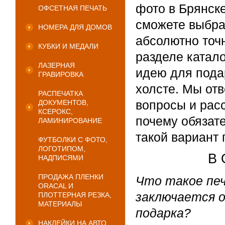
фото в Брянске
ОФСЕТНАЯ ПЕЧАТЬ
сможете выбрат
НОМЕРА ДЛЯ ДОМОВ
абсолютно точн
КУБКИ И МЕДАЛИ
разделе катал
ЛАЗЕРНАЯ
идею для пода
ГРАВИРОВКА
холсте. Мы от
РАСПЕЧАТКА
вопросы и расс
ДОКУМЕНТОВ,
КСЕРОКС,
почему обязат
ЛАМИНИРОВАНИЕ
такой вариант 
ФУТБОЛКИ С ФОТО,
ЛОГОТИПОМ,
В 
НАДПИСЯМИ
ПРОДАЖА ПЛЕНКИ
Что такое печ
ORACAL И
заключается о
ПЛОТТЕРНАЯ РЕЗКА,
МАТЕРИАЛЫ
подарка?
НАКЛЕЙКИ НА АВТО