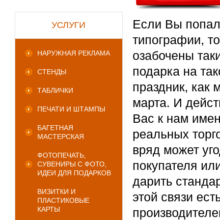
Если Вы попал
УСЛУГИ
типографии, то
озабочены таки
НАРУЖНАЯ РЕКЛАМА
подарка на та
СТЕНДЫ
праздник, как 
ТАБЛИЧКИ
марта. И дейс
ПЕЧАТИ И ШТАМПЫ
Вас к нам имен
БАГЕТНАЯ
реальных торго
МАСТЕРСКАЯ
вряд может уг
ФОТОПЕЧАТЬ,
покупателя или
СУВЕНИРЫ С ФОТО,
ИДЕИ ДЛЯ ПОДАРКОВ
дарить стандар
ВИЗИТКИ И
этой связи ес
ПЛАСТИКОВЫЕ
КАРТЫ
производителе