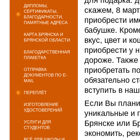
для подарка: 
ДИПЛОМЫ,
скажем, 8 март
СЕРТИФИКАТЫ,
БЛАГОДАРНОСТИ,
приобрести им
ПАМЯТНЫЕ АДРЕСА
бабушке. Кроме
КАРТА БРЯНСКА И
вкус, цвет и к
БРЯНСКОЙ ОБЛАСТИ
приобрести у н
БЛАГОДАРСТВЕННАЯ
ПЛАКЕТКА
дороже. Также 
приобретать по
ОТПРАВКА
ДОКУМЕНТОВ ПО E-
обязательно ст
MAIL
вступить в наш
ПЕРЕПЛЁТ
Если Вы плани
ИЗГОТОВЛЕНИЕ
УДОСТОВЕРЕНИЙ
уникальные и 
Брянске или Бр
УСЛУГИ ДЛЯ
СТУДЕНТОВ
экономить, ре
ВСЁ ДЛЯ ШКОЛЫ И