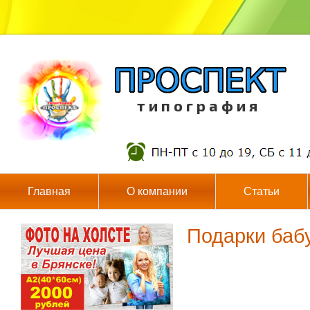
т и п о г р а ф и я
Главная
О компании
Статьи
Подарки баб