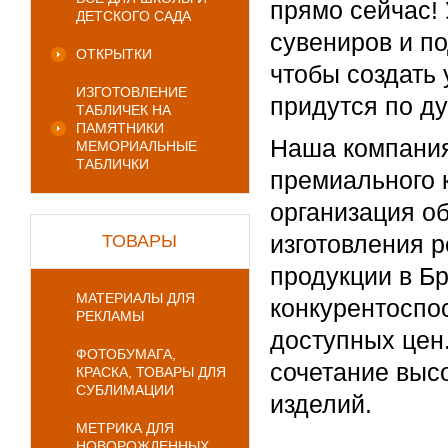
прямо сейчас!
ДЕТСКОГО САДА
сувениров и по
ОТКРЫТКИ
чтобы создать
ИЗГОТОВЛЕНИЕ
придутся по д
ТАБЛИЧЕК НА
ПАМЯТНИКИ
Наша компания
МЕМОРИАЛЬНЫЕ
ТАБЛИЧКИ
премиального 
организация о
изготовления 
ТОВАРЫ
продукции в Б
МАТЕРИАЛЫ ДЛЯ
конкурентоспо
РЕКЛАМЫ
доступных цен
ФОТОБУМАГА,
сочетание выс
КРАСКА, ТОВАРЫ ДЛЯ
СУБЛИМАЦИИ
изделий.
МЕТРИКА ДЛЯ
НОВОРОЖДЕННЫХ