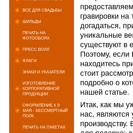
предоставляем
ВСЕ ДЛЯ СВАДЬБЫ
гравировки на 
ШИЛЬДЫ
догадаться, п
ПЕЧАТЬ НА
уникальные ве
ФОТООБОЯХ
существуют в 
ПРЕСС ВОЛЛ
Поэтому, если 
ФЛАГИ
находитесь при
стоит рассмотр
ЗНАКИ И УКАЗАТЕЛИ
подробно о ко
ИЗГОТОВЛЕНИЕ
КОРПОРАТИВНОЙ
нашей статье.
ПРОДУКЦИИ
Итак, как мы у
ОФОРМЛЕНИЕ К 9
МАЯ - БЕССМЕРТНЫЙ
нас, являются
ПОЛК
производству. 
ПЕЧАТЬ НА ПАКЕТАХ