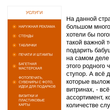
УСЛУГИ
На данной стра
большом много
НАРУЖНАЯ РЕКЛАМА
хотели бы пог
СТЕНДЫ
такой важной т
ТАБЛИЧКИ
подарить бабуш
ПЕЧАТИ И ШТАМПЫ
на самом деле
БАГЕТНАЯ
этого родного 
МАСТЕРСКАЯ
ступор. А всё 
ФОТОПЕЧАТЬ,
которые вылож
СУВЕНИРЫ С ФОТО,
ИДЕИ ДЛЯ ПОДАРКОВ
витринах, - вс
ВИЗИТКИ И
ассортимент, 
ПЛАСТИКОВЫЕ
количестве сл
КАРТЫ