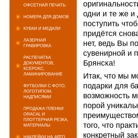
оригинальности
ОФСЕТНАЯ ПЕЧАТЬ
одни и те же 
НОМЕРА ДЛЯ ДОМОВ
поступить что
КУБКИ И МЕДАЛИ
придётся снов
ЛАЗЕРНАЯ
нет, ведь Вы п
ГРАВИРОВКА
сувенирной и 
РАСПЕЧАТКА
Брянска!
ДОКУМЕНТОВ,
КСЕРОКС,
ЛАМИНИРОВАНИЕ
Итак, что мы 
подарки для б
ФУТБОЛКИ С ФОТО,
ЛОГОТИПОМ,
возможность мн
НАДПИСЯМИ
порой уникаль
ПРОДАЖА ПЛЕНКИ
преимуществом
ORACAL И
ПЛОТТЕРНАЯ РЕЗКА,
того, что прак
МАТЕРИАЛЫ
конкретный за
НАКЛЕЙКИ НА АВТО