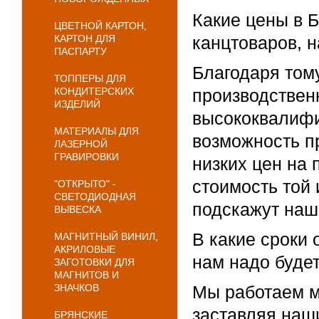
Какие цены в 
ЦВЕТНОЙ КАРТОН,
КАРТОН ДЛЯ
канцтоваров, 
ПАСПАРТУ
Благодаря том
ТОППЕРЫ ДЛЯ
КОНДИТЕРСКИХ
производствен
ИЗДЕЛИЙ
высококвалифи
МАТЕРИАЛЫ ДЛЯ
возможность п
ЛАЗЕРНОЙ
ГРАВИРОВКИ
низких цен на
стоимость той
"ОТКРЫТО" -
СВЕТОДИОДНАЯ
подскажут наш
ВЫВЕСКА
В какие сроки 
МАГНИТНЫЙ ВИНИЛ,
АКРИЛОВЫЕ
нам надо буде
ЗАГОТОВКИ ДЛЯ
МАГНИТОВ И
ЗНАЧКОВ
Мы работаем м
заставляя наш
БРЯНСКИЕ