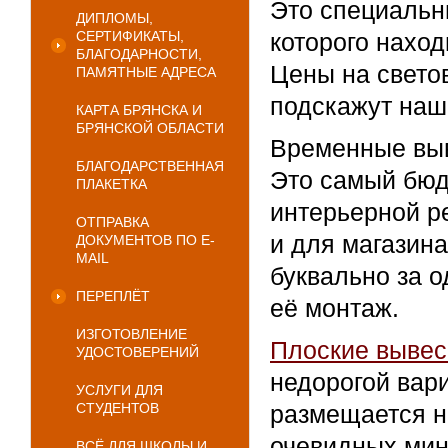
Это специальны
ДИПЛОМЫ,
СЕРТИФИКАТЫ,
которого нахо
БЛАГОДАРНОСТИ,
Цены на свето
ПАМЯТНЫЕ АДРЕСА
подскажут наш
КАРТА БРЯНСКА И
БРЯНСКОЙ ОБЛАСТИ
Временные выв
БЛАГОДАРСТВЕННАЯ
Это самый бюд
ПЛАКЕТКА
интерьерной р
ОТПРАВКА
и для магазина
ДОКУМЕНТОВ ПО E-
MAIL
буквально за о
ПЕРЕПЛЁТ
её монтаж.
ИЗГОТОВЛЕНИЕ
Плоские вывес
УДОСТОВЕРЕНИЙ
недорогой вар
УСЛУГИ ДЛЯ
СТУДЕНТОВ
размещается н
очевидных мин
ВСЁ ДЛЯ ШКОЛЫ И