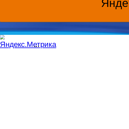
Янде
...