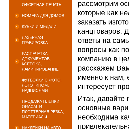
рассмотрим ос
ОФСЕТНАЯ ПЕЧАТЬ
которые как не
НОМЕРА ДЛЯ ДОМОВ
заказать изгот
КУБКИ И МЕДАЛИ
канцтоваров. 
ЛАЗЕРНАЯ
ответы на сам
ГРАВИРОВКА
вопросы как по
РАСПЕЧАТКА
компанию в це
ДОКУМЕНТОВ,
КСЕРОКС,
расскажем Вам
ЛАМИНИРОВАНИЕ
именно к нам,
ФУТБОЛКИ С ФОТО,
интересует про
ЛОГОТИПОМ,
НАДПИСЯМИ
Итак, давайте
ПРОДАЖА ПЛЕНКИ
основные вари
ORACAL И
ПЛОТТЕРНАЯ РЕЗКА,
необходима ка
МАТЕРИАЛЫ
привлекательн
НАКЛЕЙКИ НА АВТО