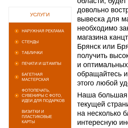
области, буде
довольно вост
УСЛУГИ
вывеска для м
необходимо за
НАРУЖНАЯ РЕКЛАМА
магазина канцт
СТЕНДЫ
Брянск или Бр
ТАБЛИЧКИ
получить высо
и оптимальных
ПЕЧАТИ И ШТАМПЫ
обращайтесь и
БАГЕТНАЯ
МАСТЕРСКАЯ
этого любой уд
ФОТОПЕЧАТЬ,
Наша большая 
СУВЕНИРЫ С ФОТО,
ИДЕИ ДЛЯ ПОДАРКОВ
текущей стран
ВИЗИТКИ И
на несколько 
ПЛАСТИКОВЫЕ
интересную ин
КАРТЫ