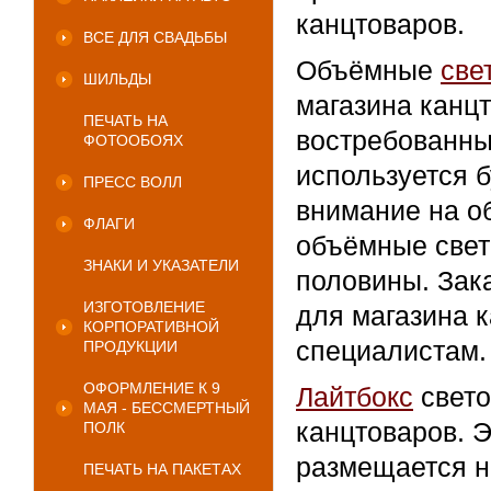
канцтоваров.
ВСЕ ДЛЯ СВАДЬБЫ
Объёмные
све
ШИЛЬДЫ
магазина канц
ПЕЧАТЬ НА
востребованны
ФОТООБОЯХ
используется 
ПРЕСС ВОЛЛ
внимание на о
ФЛАГИ
объёмные свет
ЗНАКИ И УКАЗАТЕЛИ
половины. Зак
ИЗГОТОВЛЕНИЕ
для магазина 
КОРПОРАТИВНОЙ
специалистам.
ПРОДУКЦИИ
ОФОРМЛЕНИЕ К 9
Лайтбокс
свето
МАЯ - БЕССМЕРТНЫЙ
канцтоваров. Э
ПОЛК
размещается н
ПЕЧАТЬ НА ПАКЕТАХ