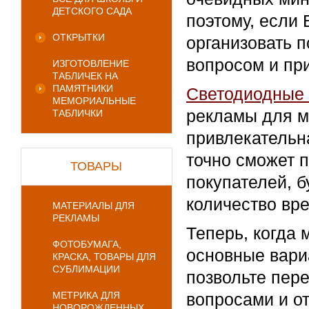
ДЕТСКОГО САДА
поэтому, если
ОТКРЫТКИ
организовать п
вопросом и пр
ИЗГОТОВЛЕНИЕ
ТАБЛИЧЕК НА
ПАМЯТНИКИ
Светодиодные
МЕМОРИАЛЬНЫЕ
рекламы для м
ТАБЛИЧКИ
привлекательн
точно сможет 
ТОВАРЫ
покупателей, 
количество вр
МАТЕРИАЛЫ ДЛЯ
РЕКЛАМЫ
Теперь, когда
ФОТОБУМАГА,
основные вари
КРАСКА, ТОВАРЫ ДЛЯ
СУБЛИМАЦИИ
позвольте пере
МЕТРИКА ДЛЯ
вопросами и о
НОВОРОЖДЕННЫХ