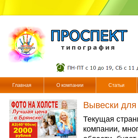
т и п о г р а ф и я
Главная
О компании
Статьи
Вывески для
Текущая стран
компании, мно