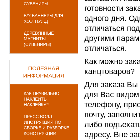
СУВЕНИРЫ
готовности зак
Б/У БАННЕРЫ ДЛЯ
одного дня. Од
ХОЗ. НУЖД
отличаться под
ДЕРЕВЯННЫЕ
другими парам
МАГНИТЫ
(СУВЕНИРЫ)
отличаться.
Как можно зака
ПОЛЕЗНАЯ
канцтоваров?
ИНФОРМАЦИЯ
Для заказа Вы
для Вас видом 
КАК ПРАВИЛЬНО
НАКЛЕИТЬ
телефону, при
НАКЛЕЙКУ?
почту, заполни
ПРЕСС ВОЛЛ.
ИНСТРУКЦИЯ ПО
либо подъехат
СБОРКЕ И РАЗБОРКЕ
адресу. Вне за
КОНСТРУКЦИИ.