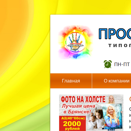
т и п о 
Главная
О компании