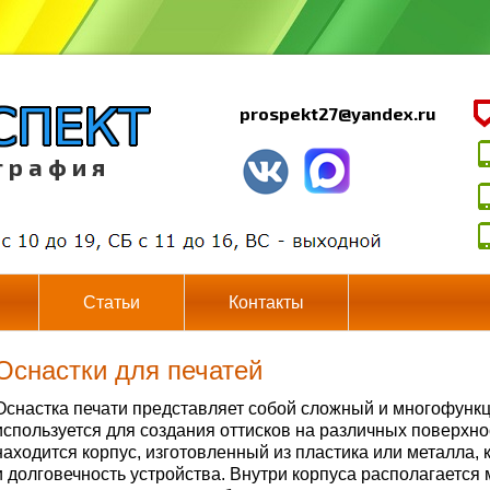
prospekt27@yandex.ru
г р а ф и я
Статьи
Контакты
Оснастки для печатей
Оснастка печати представляет собой сложный и многофунк
используется для создания оттисков на различных поверхно
находится корпус, изготовленный из пластика или металла,
и долговечность устройства. Внутри корпуса располагается