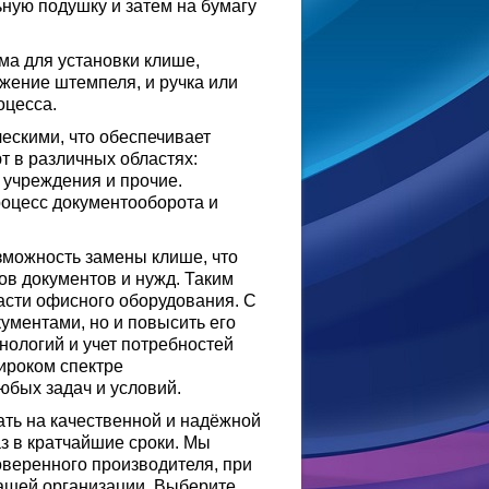
ную подушку и затем на бумагу
а для установки клише,
ение штемпеля, и ручка или
оцесса.
ескими, что обеспечивает
т в различных областях:
 учреждения и прочие.
роцесс документооборота и
зможность замены клише, что
ов документов и нужд. Таким
асти офисного оборудования. С
ументами, но и повысить его
нологий и учет потребностей
ироком спектре
юбых задач и условий.
ать на качественной и надёжной
з в кратчайшие сроки. Мы
оверенного производителя, при
Вашей организации. Выберите