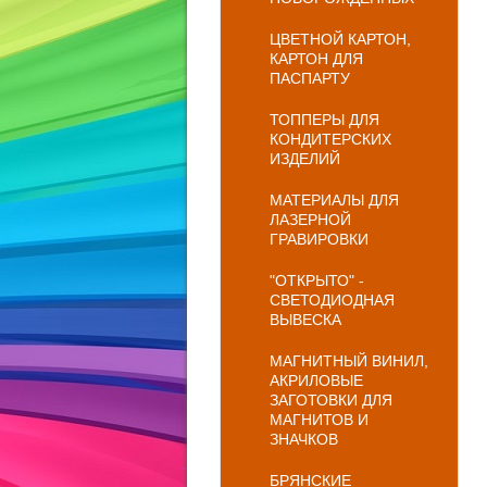
ЦВЕТНОЙ КАРТОН,
КАРТОН ДЛЯ
ПАСПАРТУ
ТОППЕРЫ ДЛЯ
КОНДИТЕРСКИХ
ИЗДЕЛИЙ
МАТЕРИАЛЫ ДЛЯ
ЛАЗЕРНОЙ
ГРАВИРОВКИ
"ОТКРЫТО" -
СВЕТОДИОДНАЯ
ВЫВЕСКА
МАГНИТНЫЙ ВИНИЛ,
АКРИЛОВЫЕ
ЗАГОТОВКИ ДЛЯ
МАГНИТОВ И
ЗНАЧКОВ
БРЯНСКИЕ