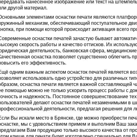
передавать нанесенное изображение или текст на штемпель
или другой материал.
Основными элементами оснастки печати являются платформ
пружинный механизм, обеспечивающий поступательное движ
кнопка, при помощи которой происходит активация всего пр
Современные оснастки печатей зачастую бывают автоматич
высокую скорость работы и качество оттисков. Их использую
юридическая деятельность, банковская сфера, медицинские
Качественная оснастка позволяет существенно облегчить п
повысить его эффективность.
Ещё одним важным аспектом оснасток печатей является во
позволяет использовать одно устройство для различных тип
образом, оснастка печати является важной составляющей ч
ее помощью можно не только ускорить процесс работы с док
точность и надежность. Постоянное совершенствование тех
пользователей делают оснастки печатей незаменимыми в ш
профессиональной деятельности, предлагая решения для л
Если Вы искали место в Брянске, где можно приобрести печ
оснастке, мы с удовольствием примем и выполним Ваш зака
предлагаем Вам продукцию только высокого качества от пр
этом клише для печати будет изготовлено специально для 