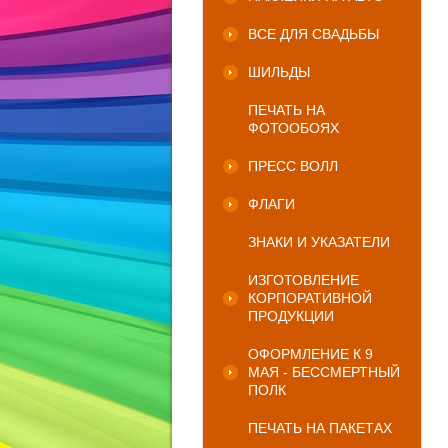
ВСЕ ДЛЯ СВАДЬБЫ
ШИЛЬДЫ
ПЕЧАТЬ НА
ФОТООБОЯХ
ПРЕСС ВОЛЛ
ФЛАГИ
ЗНАКИ И УКАЗАТЕЛИ
ИЗГОТОВЛЕНИЕ
КОРПОРАТИВНОЙ
ПРОДУКЦИИ
ОФОРМЛЕНИЕ К 9
МАЯ - БЕССМЕРТНЫЙ
ПОЛК
ПЕЧАТЬ НА ПАКЕТАХ