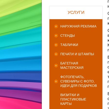
УСЛУГИ
НАРУЖНАЯ РЕКЛАМА
СТЕНДЫ
ТАБЛИЧКИ
ПЕЧАТИ И ШТАМПЫ
БАГЕТНАЯ
МАСТЕРСКАЯ
ФОТОПЕЧАТЬ,
СУВЕНИРЫ С ФОТО,
ИДЕИ ДЛЯ ПОДАРКОВ
ВИЗИТКИ И
ПЛАСТИКОВЫЕ
КАРТЫ