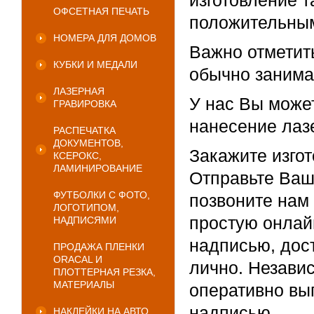
изготовление т
ОФСЕТНАЯ ПЕЧАТЬ
положительным
НОМЕРА ДЛЯ ДОМОВ
Важно отметит
КУБКИ И МЕДАЛИ
обычно занима
ЛАЗЕРНАЯ
У нас Вы может
ГРАВИРОВКА
нанесение лаз
РАСПЕЧАТКА
ДОКУМЕНТОВ,
Закажите изго
КСЕРОКС,
ЛАМИНИРОВАНИЕ
Отправьте Ваш
ФУТБОЛКИ С ФОТО,
позвоните нам 
ЛОГОТИПОМ,
простую онлай
НАДПИСЯМИ
надписью, дос
ПРОДАЖА ПЛЕНКИ
ORACAL И
лично. Независ
ПЛОТТЕРНАЯ РЕЗКА,
МАТЕРИАЛЫ
оперативно вы
надписью.
НАКЛЕЙКИ НА АВТО