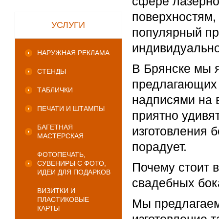
сфере лазерно
поверхностям,
УСЛУГИ
популярный пр
индивидуально
НАРУЖНАЯ РЕКЛАМА
В Брянске мы 
СТЕНДЫ
предлагающих
ТАБЛИЧКИ
надписями на 
ПЕЧАТИ И ШТАМПЫ
приятно удивят
БАГЕТНАЯ
изготовления 
МАСТЕРСКАЯ
порадует.
ФОТОПЕЧАТЬ,
СУВЕНИРЫ С ФОТО,
Почему стоит 
ИДЕИ ДЛЯ ПОДАРКОВ
свадебных бок
ВИЗИТКИ И
ПЛАСТИКОВЫЕ
Мы предлагаем
КАРТЫ