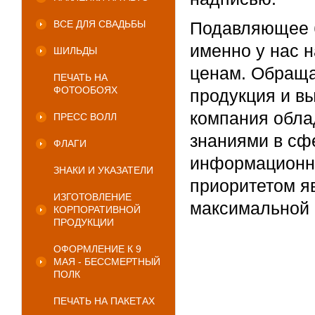
ВСЕ ДЛЯ СВАДЬБЫ
Подавляющее б
именно у нас н
ШИЛЬДЫ
ценам. Обраща
ПЕЧАТЬ НА
ФОТООБОЯХ
продукция и в
компания обла
ПРЕСС ВОЛЛ
знаниями в сф
ФЛАГИ
информационно
ЗНАКИ И УКАЗАТЕЛИ
приоритетом я
ИЗГОТОВЛЕНИЕ
максимальной 
КОРПОРАТИВНОЙ
ПРОДУКЦИИ
ОФОРМЛЕНИЕ К 9
МАЯ - БЕССМЕРТНЫЙ
ПОЛК
ПЕЧАТЬ НА ПАКЕТАХ