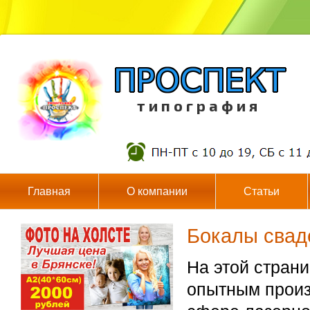
т и п о г р а ф и я
Главная
О компании
Статьи
Бокалы свад
На этой стран
опытным произ