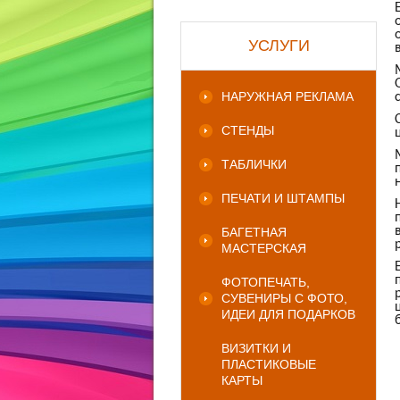
УСЛУГИ
НАРУЖНАЯ РЕКЛАМА
СТЕНДЫ
ТАБЛИЧКИ
ПЕЧАТИ И ШТАМПЫ
БАГЕТНАЯ
МАСТЕРСКАЯ
ФОТОПЕЧАТЬ,
СУВЕНИРЫ С ФОТО,
ИДЕИ ДЛЯ ПОДАРКОВ
ВИЗИТКИ И
ПЛАСТИКОВЫЕ
КАРТЫ