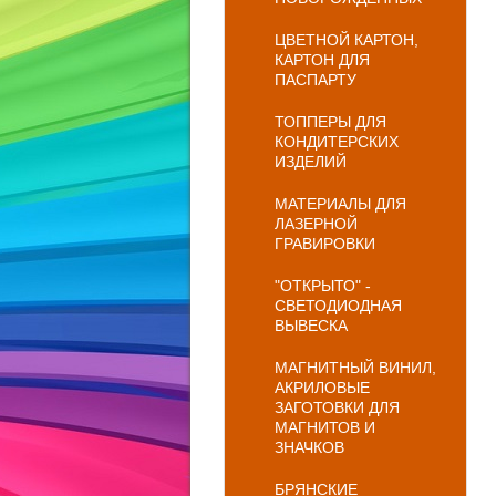
ЦВЕТНОЙ КАРТОН,
КАРТОН ДЛЯ
ПАСПАРТУ
ТОППЕРЫ ДЛЯ
КОНДИТЕРСКИХ
ИЗДЕЛИЙ
МАТЕРИАЛЫ ДЛЯ
ЛАЗЕРНОЙ
ГРАВИРОВКИ
"ОТКРЫТО" -
СВЕТОДИОДНАЯ
ВЫВЕСКА
МАГНИТНЫЙ ВИНИЛ,
АКРИЛОВЫЕ
ЗАГОТОВКИ ДЛЯ
МАГНИТОВ И
ЗНАЧКОВ
БРЯНСКИЕ