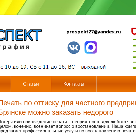
prospekt27@yandex.ru
г р а ф и я
Статьи
Контакты
Печать по оттиску для частного предпри
Брянске можно заказать недорого
Потеря или повреждение печати – неприятность для любого ча
делом, конечно, возникает вопрос о восстановлении. Наша ком
предлагает профессиональные услуги по восстановлению печатей