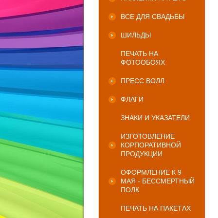
ВСЕ ДЛЯ СВАДЬБЫ
ШИЛЬДЫ
ПЕЧАТЬ НА
ФОТООБОЯХ
ПРЕСС ВОЛЛ
ФЛАГИ
ЗНАКИ И УКАЗАТЕЛИ
ИЗГОТОВЛЕНИЕ
КОРПОРАТИВНОЙ
ПРОДУКЦИИ
ОФОРМЛЕНИЕ К 9
МАЯ - БЕССМЕРТНЫЙ
ПОЛК
ПЕЧАТЬ НА ПАКЕТАХ