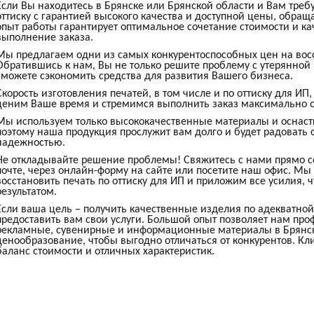
Если Вы находитесь в Брянске или Брянской области и Вам требу
оттиску с гарантией высокого качества и доступной цены, обра
опыт работы гарантирует оптимальное сочетание стоимости и ка
выполнение заказа.
Мы предлагаем одни из самых конкурентоспособных цен на восс
Обратившись к нам, Вы не только решите проблему с утерянной
сможете сэкономить средства для развития Вашего бизнеса.
Скорость изготовления печатей, в том числе и по оттиску для И
ценим Ваше время и стремимся выполнить заказ максимально о
Мы используем только высококачественные материалы и оснастк
поэтому наша продукция прослужит вам долго и будет радоват
надежностью.
Не откладывайте решение проблемы! Свяжитесь с нами прямо се
почте, через онлайн-форму на сайте или посетите наш офис. М
восстановить печать по оттиску для ИП и приложим все усилия,
результатом.
Если ваша цель – получить качественные изделия по адекватной
предоставить вам свои услуги. Большой опыт позволяет нам про
рекламные, сувенирные и информационные материалы в Брянс
ценообразование, чтобы выгодно отличаться от конкурентов. К
баланс стоимости и отличных характеристик.