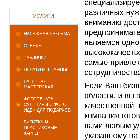
специализируе
различных нуж
УСЛУГИ
вниманию дост
предпринимате
НАРУЖНАЯ РЕКЛАМА
являемся одно
СТЕНДЫ
высококачеств
ТАБЛИЧКИ
самые привлек
ПЕЧАТИ И ШТАМПЫ
сотрудничеств
БАГЕТНАЯ
Если Ваш бизн
МАСТЕРСКАЯ
области, и вы 
ФОТОПЕЧАТЬ,
качественной 
СУВЕНИРЫ С ФОТО,
ИДЕИ ДЛЯ ПОДАРКОВ
компания гото
ВИЗИТКИ И
нами любым уд
ПЛАСТИКОВЫЕ
КАРТЫ
указанному на 