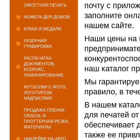
почту с прило
ОФСЕТНАЯ ПЕЧАТЬ
заполните онл
НОМЕРА ДЛЯ ДОМОВ
нашем сайте.
КУБКИ И МЕДАЛИ
Наши цены на 
ЛАЗЕРНАЯ
ГРАВИРОВКА
предпринимате
конкурентоспо
РАСПЕЧАТКА
ДОКУМЕНТОВ,
наш каталог пр
КСЕРОКС,
ЛАМИНИРОВАНИЕ
Мы гарантируем
ФУТБОЛКИ С ФОТО,
правило, в теч
ЛОГОТИПОМ,
НАДПИСЯМИ
В нашем катал
ПРОДАЖА ПЛЕНКИ
для печатей о
ORACAL И
ПЛОТТЕРНАЯ РЕЗКА,
обеспечивает д
МАТЕРИАЛЫ
также ее прив
НАКЛЕЙКИ НА АВТО