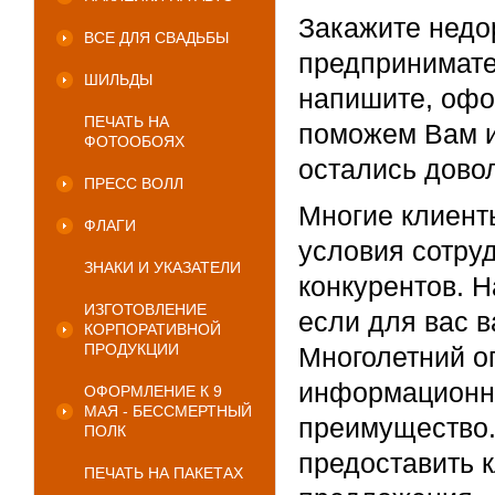
Закажите недо
ВСЕ ДЛЯ СВАДЬБЫ
предпринимате
ШИЛЬДЫ
напишите, офо
ПЕЧАТЬ НА
поможем Вам и
ФОТООБОЯХ
остались дово
ПРЕСС ВОЛЛ
Многие клиент
ФЛАГИ
условия сотру
ЗНАКИ И УКАЗАТЕЛИ
конкурентов. 
ИЗГОТОВЛЕНИЕ
если для вас 
КОРПОРАТИВНОЙ
ПРОДУКЦИИ
Многолетний о
информационны
ОФОРМЛЕНИЕ К 9
МАЯ - БЕССМЕРТНЫЙ
преимущество.
ПОЛК
предоставить 
ПЕЧАТЬ НА ПАКЕТАХ