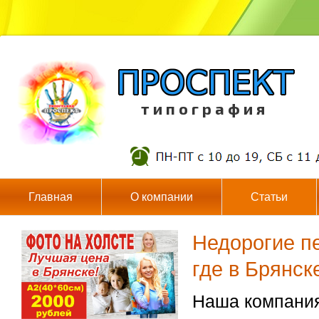
т и п о г р а ф и я
Главная
О компании
Статьи
Недорогие п
где в Брянск
Наша компания