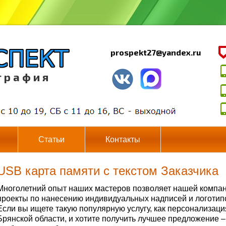
prospekt27@yandex.ru
г р а ф и я
Статьи
Контакты
USB карта памяти с текстом Заказчика
Многолетний опыт наших мастеров позволяет нашей компа
проекты по нанесению индивидуальных надписей и логотип
Если вы ищете такую популярную услугу, как персонализац
Брянской области, и хотите получить лучшее предложение 