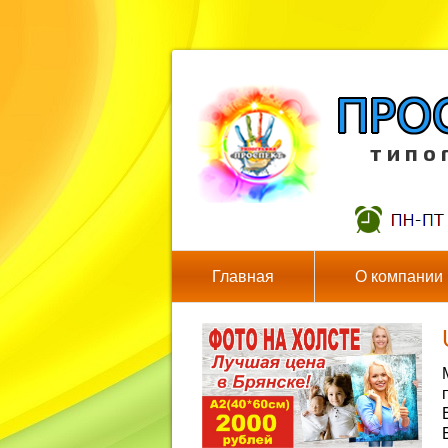
т и п о 
Главная
О компании