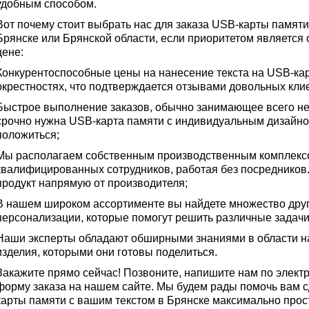
удобным способом.
Вот почему стоит выбрать нас для заказа USB-карты памят
Брянске или Брянской области, если приоритетом является 
цене:
Конкурентоспособные цены на нанесение текста на USB-кар
окрестностях, что подтверждается отзывами довольных кли
Быстрое выполнение заказов, обычно занимающее всего не
срочно нужна USB-карта памяти с индивидуальным дизайно
положиться;
Мы располагаем собственным производственным комплекс
квалифицированных сотрудников, работая без посредников.
продукт напрямую от производителя;
В нашем широком ассортименте вы найдете множество друг
персонализации, которые помогут решить различные задачи
Наши эксперты обладают обширными знаниями в области н
изделия, которыми они готовы поделиться.
Закажите прямо сейчас! Позвоните, напишите нам по элект
форму заказа на нашем сайте. Мы будем рады помочь вам с
карты памяти с вашим текстом в Брянске максимально прос