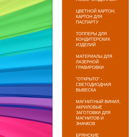
ЦВЕТНОЙ КАРТОН,
КАРТОН ДЛЯ
ПАСПАРТУ
ТОППЕРЫ ДЛЯ
КОНДИТЕРСКИХ
ИЗДЕЛИЙ
МАТЕРИАЛЫ ДЛЯ
ЛАЗЕРНОЙ
ГРАВИРОВКИ
"ОТКРЫТО" -
СВЕТОДИОДНАЯ
ВЫВЕСКА
МАГНИТНЫЙ ВИНИЛ,
АКРИЛОВЫЕ
ЗАГОТОВКИ ДЛЯ
МАГНИТОВ И
ЗНАЧКОВ
БРЯНСКИЕ