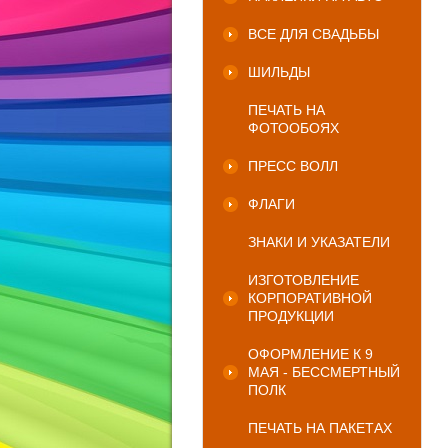
ВСЕ ДЛЯ СВАДЬБЫ
ШИЛЬДЫ
ПЕЧАТЬ НА
ФОТООБОЯХ
ПРЕСС ВОЛЛ
ФЛАГИ
ЗНАКИ И УКАЗАТЕЛИ
ИЗГОТОВЛЕНИЕ
КОРПОРАТИВНОЙ
ПРОДУКЦИИ
ОФОРМЛЕНИЕ К 9
МАЯ - БЕССМЕРТНЫЙ
ПОЛК
ПЕЧАТЬ НА ПАКЕТАХ