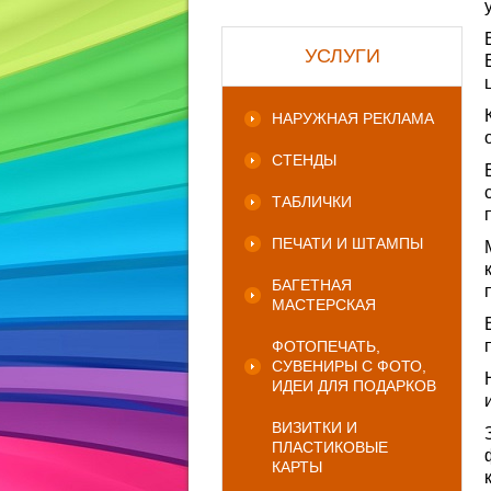
УСЛУГИ
НАРУЖНАЯ РЕКЛАМА
СТЕНДЫ
ТАБЛИЧКИ
ПЕЧАТИ И ШТАМПЫ
БАГЕТНАЯ
МАСТЕРСКАЯ
ФОТОПЕЧАТЬ,
СУВЕНИРЫ С ФОТО,
ИДЕИ ДЛЯ ПОДАРКОВ
ВИЗИТКИ И
ПЛАСТИКОВЫЕ
КАРТЫ